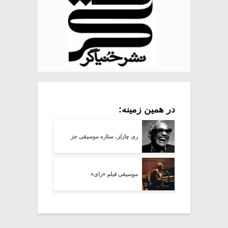
در همین زمینه:
ری چارلز، ستاره موسیقی جز
موسیقی فیلم «رای»