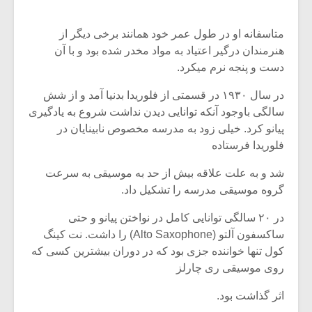
متاسفانه او در طول عمر خود همانند برخی دیگر از
هنرمندان درگیر اعتیاد به مواد مخدر شده بود و با آن
دست و پنجه نرم میکرد.
در سال ۱۹۳۰ در قسمتی از فلوریدا بدنیا آمد و از شش
سالگی باوجود آنکه توانایی دیدن نداشت شروع به یادگیری
پیانو کرد. خیلی زود به مدرسه مخصوص نابینایان در
فلوریدا فرستاده
شد و به علت علاقه بیش از حد به موسیقی به سرعت
گروه موسیقی مدرسه را تشکیل داد.
میکلوش روژا
موریس ژار
در ۲۰ سالگی توانایی کامل در نواختن پیانو و حتی
ساکسفون آلتو (Alto Saxophone) را داشت. نت کینگ
کول تنها خواننده جزی بود که در دوران بیشترین کسی که
روی موسیقی ری چارلز
یادداشتی بر موسیقی
دوره آموزش
اثر گذاشت بود.
متن فیلم «متری
موسیقی بر