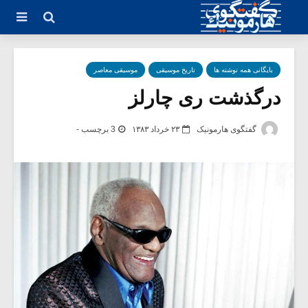
بایگانی همه نوشته ها
تاریخ موسیقی
موسیقی معاصر
درگذشت ری چارلز
گفتگوی هارمونیک
۲۳ خرداد ۱۳۸۳
3 برچسب -