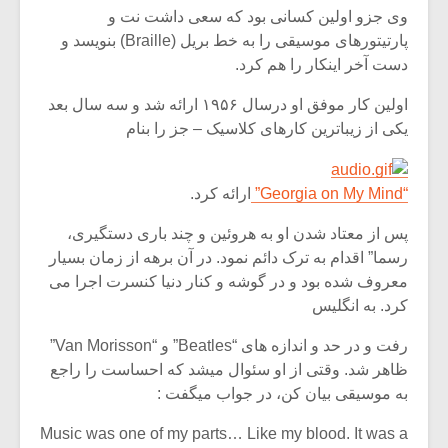
شیش و نیم»
موسیقی فی
وی جزو اولین کسانی بود که سعی داشت نت و
برگزار می 
پارتیتورهای موسیقی را به خط بریل (Braille) بنویسد و
اگر نمی توانی
سکانسی به 
دست آخر اینکار را هم کرد.
مشهورترین باشی،
موسیقی فیلم 
بدنام ترین باش
اولین کار موفق او درسال ۱۹۵۶ ارائه شد و سه سال بعد
یکی از زیباترین کارهای کلاسیک – جز را بنام
“Georgia on My Mind”
ارائه کرد.
پس از معتاد شدن او به هروئین و چند باری دستگیری،
رسما” اقدام به ترک دائم نمود. در آن برهه از زمان بسیار
معروف شده بود و در گوشه و کنار دنیا کنسرت اجرا می
کرد. به انگلیس
رفت و در حد و اندازه های “Beatles” و “Van Morisson”
ظاهر شد. وقتی از او سئوال میشد که احساست را راجع
به موسیقی بیان کن، در جواب میگفت :
Music was one of my parts… Like my blood. It was a