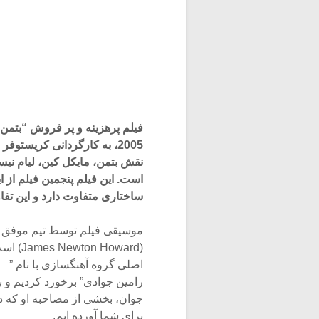
فیلم پرهزینه و پر فروش “بتم
2005، به کارگردانی کریستوفر نولان و بازیگران سرشناسی چون کریستین بیل در
نقش بتمن، مایکل کین، لیام نی
است. این فیلم پنجمین فیلم از این سری پ
ساختاری متفاوت دارد و این ت
موسیقی فیلم توسط تیم موفق هانس زیمر (Hans Zimmer
(James Newton Howard) است. هنگام مطالعه موسیقی این فیلم، در بین اعضای
اصلی گروه آهنگسازی با نام ”
رامین جوادی” برخورد کردیم و با
جوان، بخشی از مصاحبه او که در
برای شما آورده ایم.