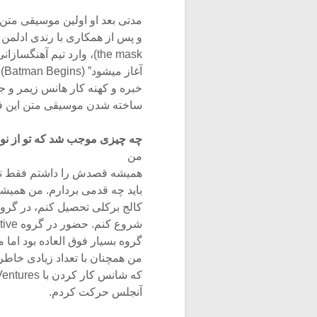
مدتی بعد او اولین موسیقی متن سولوی خود 
و پس از همکاری با رندی ادلمن (Randy Edelman) در فیلم پسر ماسک (n of
the mask)، وارد تیم آهنگسازانی شد که این روزها همه به اثر جدیدشان “بتمن
آغاز میشود” (Batman Begins) گوش میدهند. این تیم متشکل از دو آهنگساز
خبره و کهنه کار هانس زیمر و ج
ساخته شدن موسیقی متن این فیل
چه چیزی موجب شد که تو از نو
من
همیشه قصدش را داشتم فقط نمید
باید چه قدمی بردارم. من همیشه میخواستم
کالج برکلی تحصیل کنم، در گروه 
شروع کنم. حضور در گروه My Favorite Relative، یک تجربه استثنایی بود. این
گروه بسیار فوق العاده بود اما 
من همچنان با تعداد زیادی خاطر
که شانس کار کردن با Media Ventures پیش آمد، بارم را بستم و به سوی لوس
آنجلس حرکت کردم.