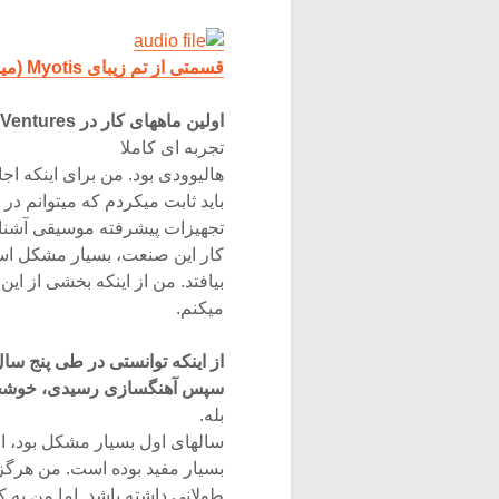
قسمتی از تم زیبای Myotis (میوتیس از غالبترین ژن های خفاش است)
اولین ماههای کار در Media Ventures چگونه بود؟
تجربه ای کاملا
هالیوودی بود. من برای اینکه اجازه بگیرم
باید ثابت میکردم که میتوانم در
تجهیزات پیشرفته موسیقی آشنا م
کار این صنعت، بسیار مشکل ا
بیافتد. من از اینکه بخشی از 
میکنم.
از اینکه توانستی در طی پنج سا
سپس آهنگسازی رسیدی، خوشح
بله.
سالهای اول بسیار مشکل بود، ام
بسیار مفید بوده است. من هرگز 
طولانی داشته باشد. اما من به ک