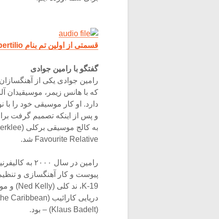
قسمتی از اولین تم بنام Vespertilio (همانند خفاش)
گفتگو با رامین جوادی
رامین جوادی یکی از آهنگسازا
که با هانس زیمر، موسیقیدان آل
دارد. او کار موسیقی خود را با ن
و پس از اینکه تصمیم گرفت برا
به کالج موسیقی برکلی (Berklee) در آمریکا بیاید، عضو گروه موسیقی My
Favourite Relative شد.
رامین در سال ۲۰۰۰ به کالیفرنیا نقل مکان کرد و به گروه Media Venture
پیوست و کار آهنگسازی و تنظیم 
K-19، ند کلی (Ned Kelly) و موازنه (Equilibrium) و فیلم بسیار موفق دزدان
دریایی کارائیب (Pirates of the Caribbean) همکار آهنگساز – کلاوس بدلت
(Klaus Badelt) – بود.