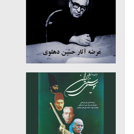
میکلوش روژا
موریس ژار