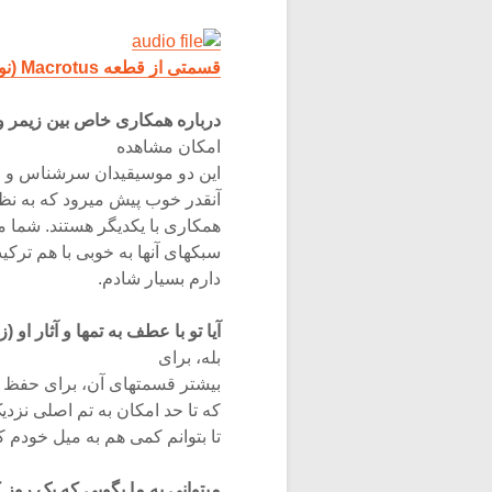
قسمتی از قطعه Macrotus (نوعی خفاش خاکستری با گوشهای بزرگ در مکزیک و کالیفرنیا)
درباره همکاری خاص بین زیمر و
امکان مشاهده
این دو موسیقیدان سرشناس و مط
آنقدر خوب پیش میرود که به نظر 
همکاری با یکدیگر هستند. شما میت
سبکهای آنها به خوبی با هم ترکیب
دارم بسیار شادم.
آیا تو با عطف به تمها و آثار او 
بله، برای
بیشتر قسمتهای آن، برای حفظ سا
که تا حد امکان به تم اصلی نزدیک
تا بتوانم کمی هم به میل خودم ک
میتوانی به ما بگویی که یک رو