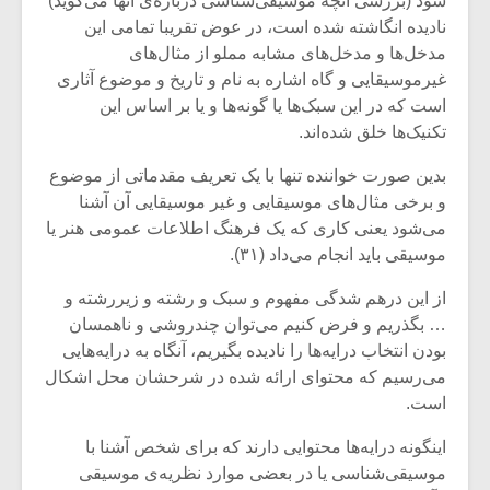
شود (بررسی آنچه موسیقی‌شناسی درباره‌ی آنها می‌گوید)
نادیده انگاشته شده است، در عوض تقریبا تمامی این
مدخل‌ها و مدخل‌های مشابه مملو از مثال‌های
غیرموسیقایی و گاه اشاره به نام و تاریخ و موضوع آثاری
است که در این سبک‌ها یا گونه‌ها و یا بر اساس این
تکنیک‌ها خلق شده‌اند.
بدین صورت خواننده تنها با یک تعریف مقدماتی از موضوع
و برخی مثال‌های موسیقایی و غیر موسیقایی آن آشنا
می‌شود یعنی کاری که یک فرهنگ اطلاعات عمومی هنر یا
موسیقی باید انجام می‌داد (۳۱).
از این درهم شدگی مفهوم و سبک و رشته و زیررشته و
… بگذریم و فرض کنیم می‌توان چندروشی و ناهمسان
میکلوش روژا
موریس ژار
بودن انتخاب درایه‌ها را نادیده بگیریم، آنگاه به درایه‌هایی
می‌رسیم که محتوای ارائه شده در شرحشان محل اشکال
است.
اینگونه درایه‌ها محتوایی دارند که برای شخص آشنا با
یادداشتی بر موسیقی
دوره آموزش
متن فیلم «متری
موسیقی بر
موسیقی‌شناسی یا در بعضی موارد نظریه‌ی موسیقی