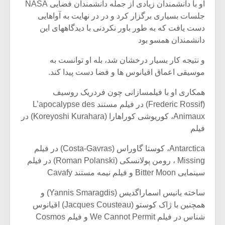
شیش و نیم»
موسیقی فی
او با دانشمندان زیادی از جمله دانشمندان فضایی NASA
برگزار می 
جلسات بسیاری برگزار کرد و در در نهایت به آواهایی
دست یافت که به طور باور نکردنی با دیدگاههای این
اگر نمی توانی
سکانسی به 
دانشمندان همسو بود
مشهورترین باشی،
موسیقی فیلم 
بدنام ترین باش
و نتیجه کار بسیار درخشان شد، بله او توانست به
موسیقی اعماق اقیانوس ها و فضا دست پیدا کند.
همکاری او با فیلمسازانی چون فردریک روسیف
(Frederic Rossif) در فیلم مستند L’apocalypse des
Animaux، کوریوشی کوراهارا (Koreyoshi Kurahara) در
فیلم
Antarctica، کوستا گاوراس (Costa-Gavras) در فیلم
Missing ، رومن پولانسکی (Roman Polanski) در فیلم
سینمایی Bitter Moon و فیلم نیمه مستند Cavafy
ساخته یانیس اسماراگدیس (Yannis Smaragdis) و
همچنین با ژاک کوستو (Jacques Cousteau) اقیانوس
شناس در فیلم We Cannot Permit و فیلم Cosmos