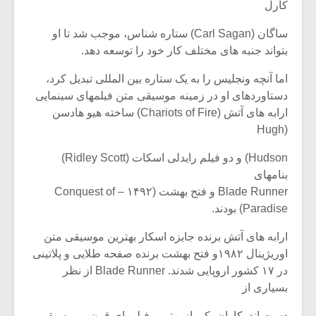
کارل
ساگان (Carl Sagan) ستاره شناس، موجب شد تا او
بتواند جنبه های مختلف کار خود را توسعه دهد.
اما آنچه ونجلیس را به یک ستاره بین المللی تبدیل کرد،
دستاوردهای او در زمینه موسیقی متن فیلمهای سینمایی
ارابه های آتش (Chariots of Fire) ساخته هیو هادسن
(Hugh
Hudson) و دو فیلم رایدلی اسکات (Ridley Scott)
بنامهای
Blade Runner و فتح بهشت (۱۴۹۲ – Conquest of
Paradise) بودند.
ارابه های آتش برنده جایزه اسکار بهترین موسیقی متن
اوریژینال ۱۹۸۲و فتح بهشت برنده صفحه طلایی و پلاتینی
در ۱۷ کشور اروپایی شدند. Blade Runner از نظر
بسیاری از
دست اندرکاران یکی از بهترین فیلمهای قرن و موسیقی