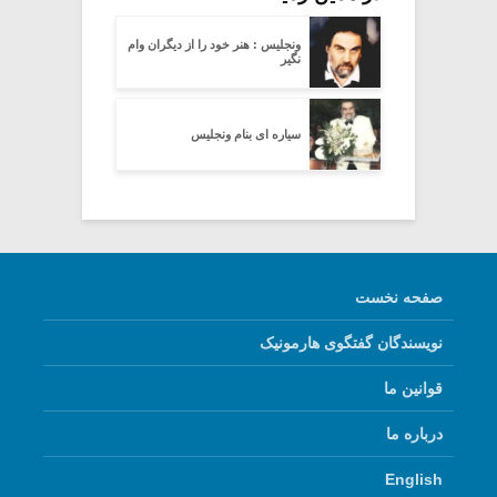
ونجلیس : هنر خود را از دیگران وام
نگیر
سیاره ای بنام ونجلیس
صفحه نخست
نویسندگان گفتگوی هارمونیک
قوانین ما
درباره ما
English