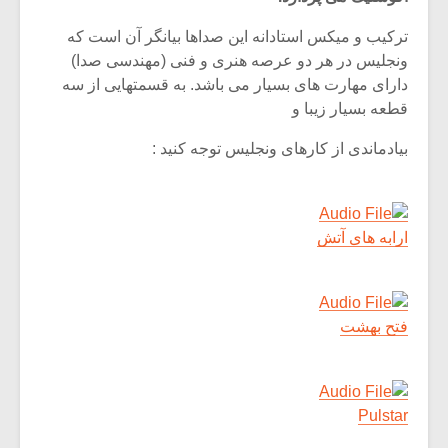
ترکیب و میکس استادانه این صداها بیانگر آن است که
ونجلیس در هر دو عرصه هنری و فنی (مهندسی صدا)
دارای مهارت های بسیار می باشد. به قسمتهایی از سه
قطعه بسیار زیبا و
بیادماندی از کارهای ونجلیس توجه کنید :
ارابه های آتش
میکلوش روژا
موریس ژار
فتح بهشت
یادداشتی بر موسیقی
دوره آموزش
Pulstar
متن فیلم «متری
موسیقی بر