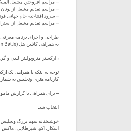
– مراسم افروختن مشعل المپیک در
– مراسم تقدیم مشعل از یونان به استرا
– سرود افتتاحیه جام جهانی فوتبال ۲۰۰۱ (توسط خودش اجر
– مراسم تقدیم مشعل از استرالیا به ی
به همراهی کاتلین بتل (Kathleen Battle) ، جسی نورمن (Jessye Norman)
، ارکستر متروپولیتن لندن و گروه 
توجه به اینکه با همراهی یک 
کارنامه هنری ونجلیس به شمار م
– برای همراهی با گزارش ماموریت
انتخاب شد.
خوشبختانه سهم بزرگ ونجلیس در 
اسکار، اکو، شیرطلایی، ماکس استاینر، آپولو، IFPI (اتحاد