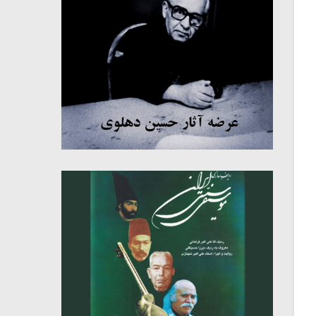
میکلوش روژا
موریس ژار