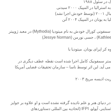
 سئول ۱۹۸۸
لیا در المپیک ۲۰۰۰ سیدنی
ا نشد)
ونان در المپیک ۲۰۰۴ آتن
طراحی و اجرای برنامه معرفی سمفونی کورال خودش به نام میتودیا (Mythodia) در معبد ژوپیتر
کر اپرای یونان. میتودیا با
ارکستر سمفونیک کامل اجرا شده است نقطه عطف دیگری در
ی آید. این اثر توسط ناسا – سازمان تحقیقات فضایی آمریکا
 ادیسه مریخ ۲۰۰۳
دنیای هنر و علم نادیده گرفته نشده است و او علاوه بر جوایز
یه بین المللی دستاوردهای