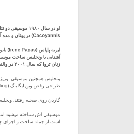
Cacoyannis) در یونان و مده آ ساخته نوریا اسپر (Nuria Esper) در اسپانیا.
ایرنه پ
آشنایی با ونجلیس ساخت موسیقی 
زنان تروا که سال ۲۰۰۱ در والنسیا و ۲۰۰۳ در رم اجرا شد.
طراحی رقص وین ایگلینگ (Wayne Eagling) تهیه کرد که همگی در کاونت
گاردن روی صحنه رفتند. ونجلیس ب
موسیقی اش شناخته میشود اما 
است.از جمله ساخت و اجرای چش