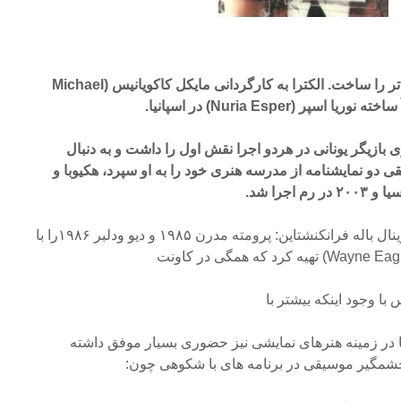
او در سال ۱۹۸۰ موسیقی دو تئاتر را ساخت. الکترا به کارگردانی مایکل کاکویانیس (Michael
اپاس (Irene Papas) بانوی بازیگر یونانی در هردو اجرا نقش اول را داشت و به دنبال
دو نمایشنامه از مدرسه هنری خود را به او سپرد، هکیوبا و
ونجلیس همچنین موسیقی اوریژینال باله فرانکنشتاین: پرومته مدرن ۱۹۸۵ و دیو ودلبر ۱۹۸۶را با
ا وجود اینکه بیشتر با
در زمینه هنرهای نمایشی نیز حضوری بسیار موفق داشته
مگیر موسیقی در برنامه های با شکوهی چون: