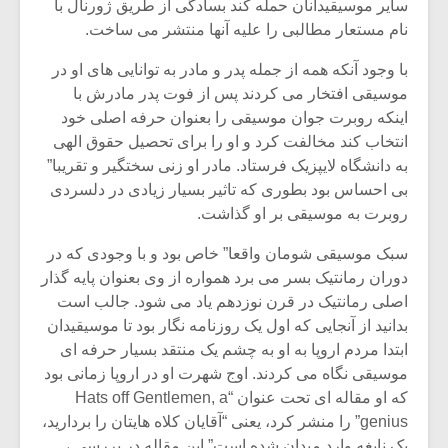
شیش و نیم»
موسیقی فی
سایر موسیقیدانان حمله کند بسادگی از طریق ژورنال با
برگزار می 
نام مستعار مطالبی را علیه آنها منتشر می ساخت.
اگر نمی توانی
سکانسی به 
با وجود آنکه همه از جمله پدر و مادر به توانایی های او در
مشهورترین باشی،
موسیقی فیلم 
موسیقی افتخار می کردند پس از فوت پدر مادرش با
بدنام ترین باش
اینکه روبرت جوان موسیقی را بعنوان حرفه اصلی خود
انتخاب کند مخالفت کرد و او را برای تحصیل حقوق الهی
به دانشگاه لایپزیک فرستاد. مادر او زنی سختگیر و تقریبا”
بی احساس بود بطوری که تاثیر بسیار زیادی در دلسردی
روبرت به موسیقی بر او گذاشت.
سبک موسیقی شومان واقعا” خاص بود و با وجودی که در
دوران رمانتیک بسر می برد همواره از وی بعنوان پایه گذار
اصلی رمانتیک در قرن نوزدهم یاد می شود. جالب است
بدانید از آنجایی که اول یک روزنامه نگار بود تا موسیقیدان
ابتدا مردم اروپا به او به چشم یک منتقد بسیار حرفه ای
موسیقی نگاه می کردند. اوج شهرت او در اروپا زمانی بود
که او مقاله ای تحت عنوان “Hats off Gentlemen, a
genius” را منشر کرد، یعنی “آقایان کلاه هایتان را بردارید،
یک نابغه وارد میدان شده است” این مقاله در بررسی ،