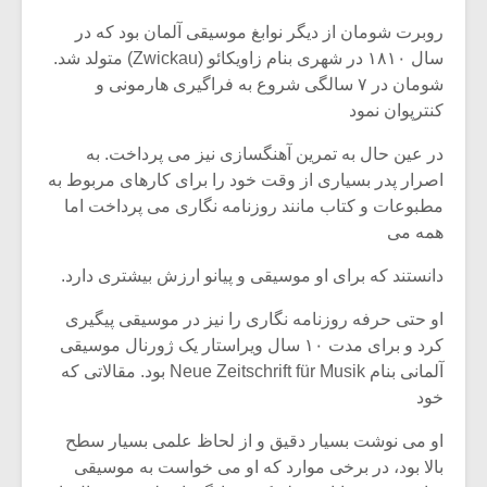
روبرت شومان از دیگر نوابغ موسیقی آلمان بود که در
سال ۱۸۱۰ در شهری بنام زاویکائو (Zwickau) متولد شد.
شومان در ۷ سالگی شروع به فراگیری هارمونی و
کنترپوان نمود
در عین حال به تمرین آهنگسازی نیز می پرداخت. به
اصرار پدر بسیاری از وقت خود را برای کارهای مربوط به
مطبوعات و کتاب مانند روزنامه نگاری می پرداخت اما
همه می
دانستند که برای او موسیقی و پیانو ارزش بیشتری دارد.
او حتی حرفه روزنامه نگاری را نیز در موسیقی پیگیری
میکلوش روژا
موریس ژار
کرد و برای مدت ۱۰ سال ویراستار یک ژورنال موسیقی
آلمانی بنام Neue Zeitschrift für Musik بود. مقالاتی که
خود
او می نوشت بسیار دقیق و از لحاظ علمی بسیار سطح
یادداشتی بر موسیقی
دوره آموزش
بالا بود، در برخی موارد که او می خواست به موسیقی
متن فیلم «متری
موسیقی بر