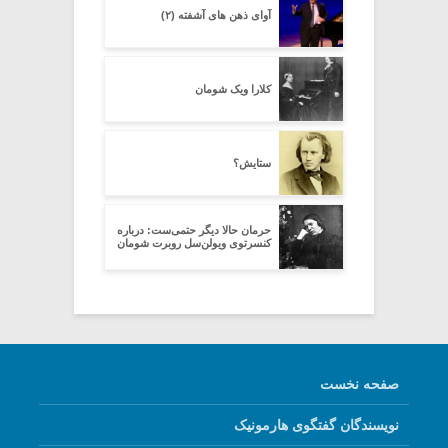
آوای ذهن های آشفته (۲)
کلارا ویک شومان
ستایش؟
حرمان حالا دیگر حتمی‌ست: درباره‌
کنسرتوی ویولن‌سل روبرت شومان
صفحه نخست
نویسندگان گفتگوی هارمونیک