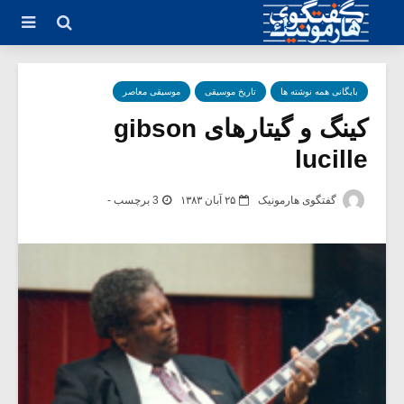
بایگانی همه نوشته ها
تاریخ موسیقی
موسیقی معاصر
کینگ و گیتارهای gibson
lucille
گفتگوی هارمونیک
۲۵ آبان ۱۳۸۳
3 برچسب -