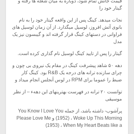
قیمت جانش تمام شود، دوباره به میان شعله ها رفته و
گیتار خود را
نجات میدهد. کینگ پس از این واقعه گیتار خود را به نام
بانوی آتش افروز، لوسیل میگذارد. از آن زمان لوسیل های
فراوانی در دستهای کینگ قرار گرفته اند و گیبسون نیز یک
مدل
گیتار را پس از تایید کینگ لوسیل نام گذاری کرده است.
دهه ۵۰ شاهد پیشرفت کینگ در مقام یک نیروی بی چون و
چرای سازنده ترانه های درجه یک R&B بود. کینگ کار
ضبط را عموما برای RPM در لوس آنجلس انجام میداد و
توانست ۲۰ ترانه در فهرست بهترینهای این دههء – از نظر
موسیقی
پرآشوب- داشته باشد، از جمله You Know I Love You
(1952) ، Woke Up This Morning و Please Love Me
(1953) ، When My Heart Beats like a