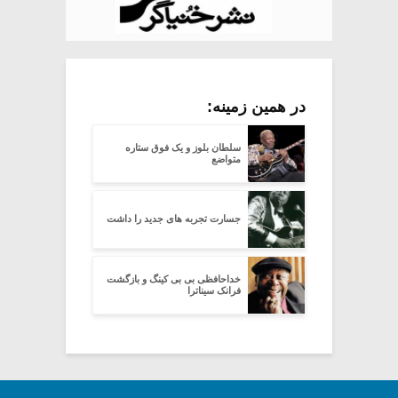
در همین زمینه:
سلطان بلوز و یک فوق ستاره
متواضع
جسارت تجربه های جدید را داشت
خداحافظی بی بی کینگ و بازگشت
فرانک سیناترا