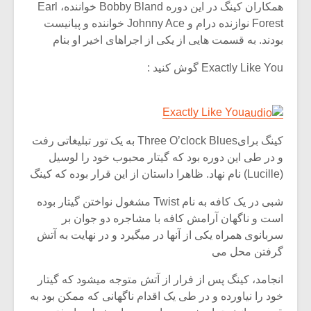
شیش و نیم»
موسیقی فی
همکاران کینگ در این دوره Bobby Bland خواننده، Earl
برگزار می 
Forest نوازنده درام و Johnny Ace خواننده و پیانیست
بودند. به قسمت هایی از یکی از اجراهای اخیر او بنام
اگر نمی توانی
سکانسی به 
مشهورترین باشی،
موسیقی فیلم 
Exactly Like You گوش کنید :
بدنام ترین باش
Exactly Like You
کینگ برایThree O’clock Blues به یک تور تبلیغاتی رفت
و در طی این دوره بود که گیتار محبوب خود را لوسیل
(Lucille) نام نهاد. ظاهرا داستان از این قرار بوده که کینگ
شبی در یک کافه به نام Twist مشغول نواختن گیتار بوده
است و ناگهان آرامش کافه با مشاجره دو جوان بر
سربانوی همراه یکی از آنها در میگیرد و در نهایت به آتش
گرفتن محل می
انجامد، کینگ پس از فرار از آتش متوجه میشود که گیتار
خود را نیاورده و در طی یک اقدام ناگهانی که ممکن بود به