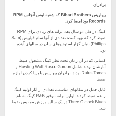
برادران
بیهاریس Bihari Brothers که شعبه لوس آنجلس RPM
Records بود امضا کرد.
کینگ در طی دو سال بعد، ترانه های زیادی برای RPM
ضبط کرد که تهیه کننده تعدادی از آنها سام فیلیپس (Sam
Phillips) بنیان گزار استودیوهای سان در سالهای آینده
بود.
کسانی که در آن زمان تحت نظر کینگ مشغول ضبط
آثارشان بودند شامل Howling Wolf،Rosco Gordon و
Rufus Tomas بودند. برادران بیهاریس با برپا کردن لوازم
ضبط
میکلوش روژا
موریس ژار
قابل حمل در مکانهای مناسب، تعدادی از آثار اولیه کینگ
را هم ضبط کردند. اولین ترانه موفق R&B کینگ به نام
Three O’clock Blues در یک سالن ورزش ممفیس ضبط
یادداشتی بر موسیقی
دوره آموزش
شد.
متن فیلم «متری
موسیقی بر