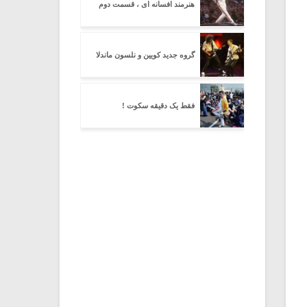
هنرمند افسانه ای ، قسمت دوم
گروه جدید کویین و نلسون ماندلا
فقط یک دقیقه سکوت !