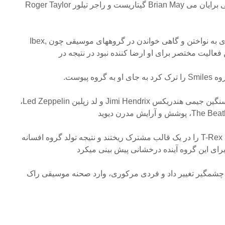
سایر اعضای گروه پیدا کرد، یعنی برایان می Brian May گیتاریست و راجر تیلور Roger Taylor
با تشویق دوستان تازه اش، فردی به نواختن و گاهی خواندن در گروههای موسیقی چون Ibex,
آنها وجوه جذاب و تاثیرات راک سنگین جیمی هندریکس Jimi Hendrix و لد زپلین Led Zeppelin،
بووی David Bowie و تی-رکس T-Rex را در یک قالب مشترک ریختند و نتیجه تولد گروه افسانه
 برای این گروه آینده درخشانی پیش بینی میکرد
می چشمگیر تغییر داد و فردی مرکوری، وارد صحنه موسیقی راک