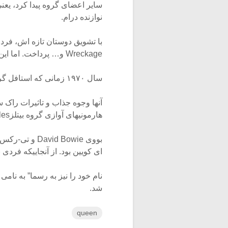
نوازنده درام.
Wreckage و… پرداخت. اما این فعالیت مختصر برای او ارضا کننده نبود در نتیجه در
سال ۱۹۷۰ زمانی که استافل گروه Smiles را ترک کرد به جای او به گروه پیوست.
هارمونیهای آوازی گروه بیتلزThe Beatles، پوشش و آرایش مدرن دیوید
ای کویین بود. از آنجاییکه فردی
نام خود را نیز به رسما” به نا
شد.
queen