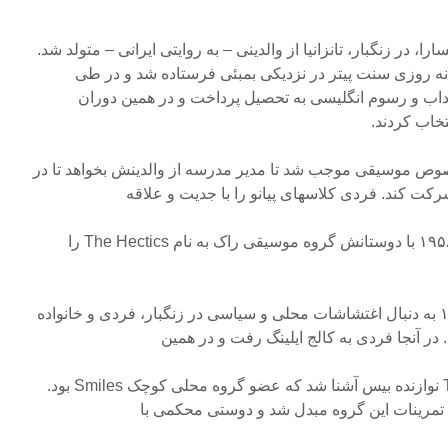
با نام فرخ بلسارا، در زنگبار، تانزانیا از والدینی – به روایتی ایرانی – متولد شد.
 شبانه روزی سنت پیتر در نزدیکی بمبئی فرستاده شد و در طی
۱۹۵۵ در آنجا با آداب و رسوم انگلیسی به تحصیل پرداخت و در همین دوران
خاب کردند.
صوص موسیقی موجب شد تا مدیر مدرسه از والدینش بخواهد تا در
ت کند. فردی کلاسهای پیانو را با جدیت و علاقه
فراوان دنبال میکرد و در سال ۱۹۵۸ با دوستانش گروه موسیقی راک به نام The Hectics را
Freddie Mercury در سال ۱۹۶۳ به دنبال اغتشاشات محلی و سیاسی در زنگبار، فردی و خانواده
در آنجا فردی به کالج ایلینگ رفت و در همین
دوران با تیم استافل Tim Staffel نوازنده بیس آشنا شد که عضو گروه محلی کوچک Smiles بود.
 تمرینات این گروه مبدل شد و دوستی محکمی با