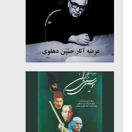
میکلوش روژا
موریس ژار