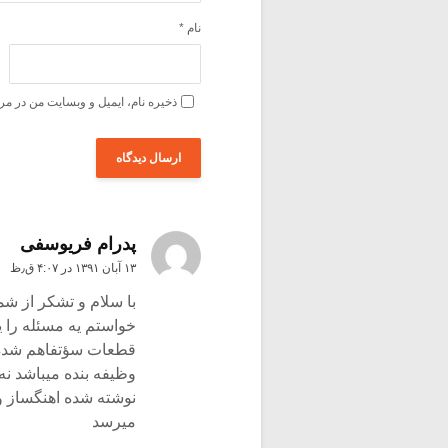
نام
*
ذخیره نام، ایمیل و وبسایت من در مر
پدرام فريوسفى
۱۳ آبان ۱۳۹۱ در ۴:۰۷ ق٫ظ
با سلام و تشکر از شما
خواستم یه مسئله را 
قطعات سؤتفاهم شده ،
وظیفه بنده میباشد ن
نوشته شده اهنگساز و ب
میرسد