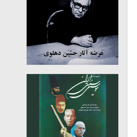
میکلوش روژا
موریس ژار