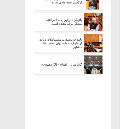
ارکستر جنبه مادی ندارد
پاتینیان: در ایران به اجراکننده
متفکر توجه نشده است
پانیذ فریوسفی: پیشنهادهای زیادی
از طرف سولیستهای معتبر دنیا
داشتیم
گزارشی از افتتاح «تالار دهلوی»