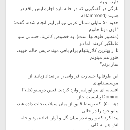
شیش و نیم»
موسیقی فی
دارد. او به
برگزار می 
تازگی در گفتگویی که در خانه تازه اجاره ایش واقع در
هموند (Hammond)،
اگر نمی توانی
سکانسی به 
حدود ۵۰ مایلی شمال غربی نیو اورلینز انجام شده، گفت:
مشهورترین باشی،
موسیقی فیلم 
” اون دوتا خانوم
بدنام ترین باش
(منظور طوفانها است)، به خصوص کاترینا، حسابی منو
غافلگیر کردند. اما دو
تا از بهترین کلارینتهام برام باقی مونده، پس حالم خوبه،
هنوز هم میتونم
ساز بزنم”
این طوفانها خسارت فراوانی را بر تعداد زیادی از
موسیقیدانهای
افسانه ای نیو اورلینز وارد کردند. فتس دومینو (Fats
Domino پیانیست جاز
دهه ۵۰)، که توسط قایق از میان سیلاب نجات داده شد،
پیانو خود را در حالی
پیدا کرد که وارونه در میان گل و آوار افتاده بود و خانه
اش هم به کلی