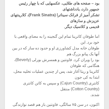
بود – صفحه های طلایی، عکسهایی که با چهار رئیس
جمهور دارد، یادداشتهای
تشکر آمیز از فرانک سیناترا (Frank Sinatra)، کلارینتهای
عزیزش و سازهای
قدیمی و کلاسیک دیگر.
اما طوفان کاترینا تمام این گنجینه را به معنای واقعی با
خود برد. این
طوفان خانه مدل کشاورزی او و حدود ده ساز که در بین
آنها یک پیانو بزرگ هم
بود را ویران کرد. فاونتین و همسرش بورلی (Beverly)،
هنگامی که طوفان
کاترینا و ریتا آغاز شد، پس از چندین عملیات تخلیه محل،
میکلوش روژا
موریس ژار
ابتدا به کی جون
کانتری (Cajun Country) و سپس به کاتن کانتری
(Cotton Country) منتقل
شدند.
یادداشتی بر موسیقی
دوره آموزش
اکنون، در سن ۷۵ سالگی، فاونتین باز هم قصد نوازندگی
متن فیلم «متری
موسیقی بر