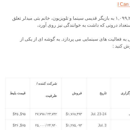
I Can
– رتبه سوم با رقم فروش $۱,۰۹۹,۲۵۴ به بازیگر قدیمی سینما و تلویزیون، خانم بتی میدلر تعلق
 به فعالیت های سینمایی می پردازد. به گوشه ای از یکی از
شرکت کننده /
گزاری
تاریخ
فروش
قیمت بلیط
ظرفیت
$۹۵, $۴۵
۲۳,۷۴۲ / ۲۷,۷۹۸
$۱,۷۶۸,۴۹۳
Jul. 23-24
$۷۵, $۳۶
۲۴,۹۳۰ / ۲۵,۰۰۰
$۱,۲۷۵,۰۹۳
Jul. 3