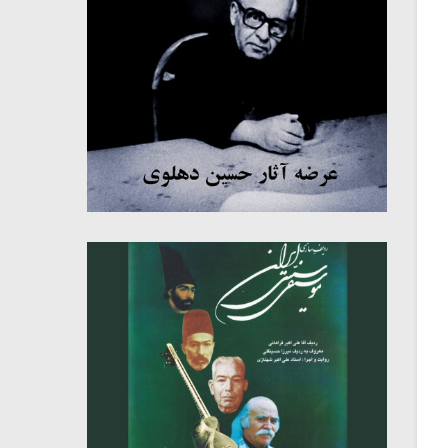
میکلوش روژا
موریس ژار