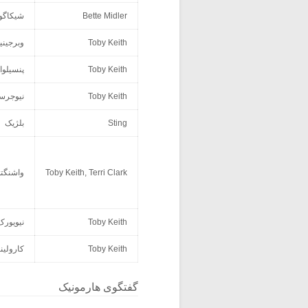
Bette Midler
شیکاگو
Toby Keith
وبرجینیا
Toby Keith
پنسیلوان
Toby Keith
نیوجرس
Sting
بلژیک
Toby Keith, Terri Clark
واشنگت
Toby Keith
نیویورک
Toby Keith
کارولین
گفتگوی هارمونیک