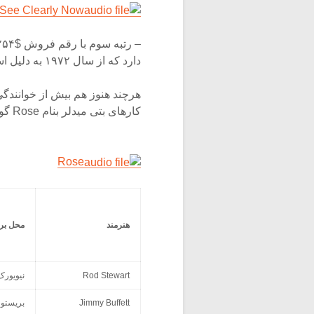
 See Clearly Now
دارد که از سال ۱۹۷۲ به دلیل استعداد درونی که داشت به خوانندگی نیز روی آورد،
هرچند هنوز هم بیش از خوانندگی
کارهای بتی میدلر بنام Rose گوش کنید :
Rose
هنرمند
محل بر
Rod Stewart
نیویورک
Jimmy Buffett
بریستو