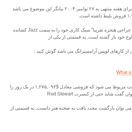
آمار منتشر شده از مجله بیلبرد برای هفته منتهی به ۲۷ نوامبر ۲۰۰۴ بیانگر این موضوع می باشد
– Rod Stewart که پس از عمل جراحی هنجره تقریبا” سبک کاری خود را به سمت Jazz کشانده
وج خود باز گشته است. به قسمتی از یکی از
ی از کارهای لویس آرامسترانگ می باشد گوش کنید :
What a
– رتبه دوم به کنسرت جیمی بافت مربوط می شود که فروشی معادل $۱,۲۷۵,۰۹۳ در یک روز را
فت شاید حتی از کنسرت Rod Stewart
ا می توان بازگشت مجدد بافت به صحنه هنر دانست. به قسمتی از