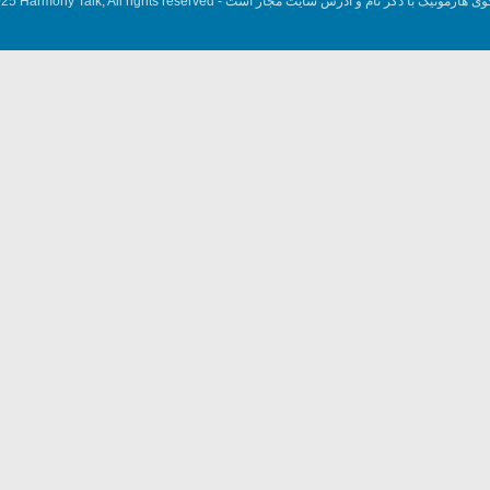
وی هارمونیک با ذکر نام و آدرس سایت مجاز است -
5 Harmony Talk, All rights reserved.