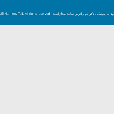
وی هارمونیک با ذکر نام و آدرس سایت مجاز است -
5 Harmony Talk, All rights reserved.