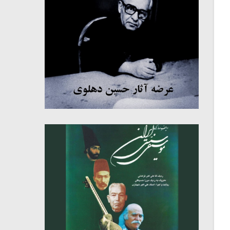
میکلوش روژا
موریس ژار