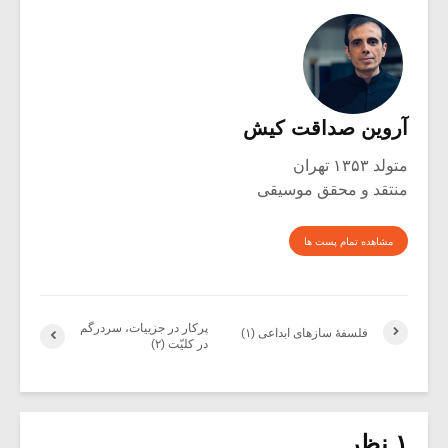
آروین صداقت کیش
متولد ۱۳۵۳ تهران
منتقد و محقق موسیقی
مشاهده تمام پست ها
پرکار در جزییات، سردرگم
فلسفۀ سازهای ابداعی (۱)
در کلیّت (۲)
۱ نظر