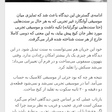
ادامه‌ی گسترش این دیدگاه باعث شد که تمایزی میان
موسیقی آوانگارد غیر تجربی که به هر حال بر سنت‌هایی
(حتا سنت‌هایی نوگرایانه) تکیه داشت و موسیقی تجربی
مورد نظر جان کیج پیش‌ بیاید، به این معنی که دومی کاملا
خارج از هر سنت شناخته شده قرار می‌گرفت.
خود این جریان هم نمی‌توانست به سنت تبدیل شود. در این
دیدگاه هر چیزی یک بار بیشتر امکان رخ‌دادن ندارد. وقتی
بتهوون سمفونی می‌ساخت و در فرم آن تغییراتی می‌داد؛
می‌شد سبکش را تقلید کرد.
نتیجه هر چه که بود جزئی از موسیقی کلاسیک به حساب
میکلوش روژا
موریس ژار
می‌آمد. اما در موسیقی تجربی نمی‌شد و نمی‌شود قطعه‌ی
دو دقیقه و ۲۰ ثانیه سکوت به تقلید از کیج ساخت.
بازتاب عملی که بر اساس چنین دیدگاهی انجام می‌گیرد
یادداشتی بر موسیقی
دوره آموزش
ممکن است قدری عجیب و غریب به نظر برسد چرا که
متن فیلم «متری
موسیقی بر
اگر حقیقتا با این تعریف موسیقی تجربی منطبق باشد باید