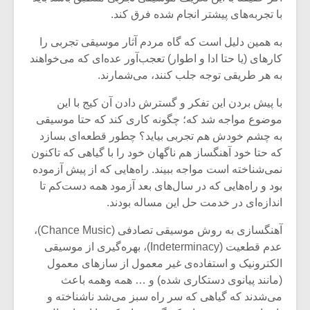
شیش و نیم»
موسیقی فی
با تجربه‌های پیشتر انجام شده فرق کند.
برگزار می 
به همین دلیل است که گاه مردم آثار موسیقی تجربی را
اگر نمی توانی
سکانسی به 
مشهورترین باشی،
موسیقی فیلم 
کارهای (یا حتا ادا و اطوار) تعجب‌آور عده‌ای که می‌خواهند
بدنام ترین باش
به هر طریقی توجه جلب کنند، می‌شمارند.
با پیش بردن این تفکر و گسترش دادن آن کیج با این
موضوع مواجه شد که؛ چگونه کاری کند که حتا موسیقی
به چشم خودش هم تجربی بیاید؟ چطور قطعه‌ای بسازد
که حتا خود آهنگساز هم ناگهان خود را با گیاهی که تاکنون
نمی‌شناخته است مواجه ببیند. راه‌هایی که از پیش آزموده
بود و راه‌هایی که در سال‌های بعد آزمود همه دست‌کم تا
اندازه‌ای در خدمت حل این مساله بودند.
آهنگسازی به روش موسیقی تصادفی (Chance Music)،
عدم قطعیت (Indeterminacy)، بهره‌گیری از موسیقی
الکترونیک و استفاده‌ی غیر معمول از سازهای معمول
(مانند پیانوی دستکاری شده) و … همه وهمه باعث
می‌شدند که گیاهی که سر راه سبز می‌شد ناشناخته و