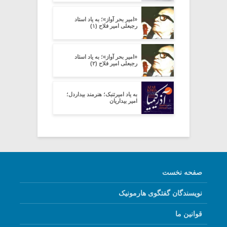
«امیر بحر آواز»؛ به یاد استاد
رجبعلی امیر فلاح (۱)
«امیر بحر آواز»؛ به یاد استاد
رجبعلی امیر فلاح (۲)
به یاد امیرتنبک؛ هنرمند بیداردل؛
امیر بیداریان
صفحه نخست
نویسندگان گفتگوی هارمونیک
قوانین ما