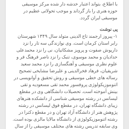
با اطلاع، بتواند اعتبار خدشه دار شده مرکز موسیقی
حوزه هنری را باز گرداند و موجب تحولاتی عظیم در
موسیقی ایران گردد.
پی نوشت
۱- پیروز ارجمند تاج الدینی متولد سال ۱۳۴۹ شهرستان
رابر استان کرمان است. وی نوازندگی سه تار را نزد
داریوش صفوت و پرویز مشکاتیان، نی را نزد محمدعلی
حدادیان و محمد موسوی، تنبک را نزد ناصر فرهنگ فر و
علوم نظری موسیقی و آهنگسازی را نزد محمد سعید
شریفیان، فرهاد فخرالدینی و علیرضا مشایخی تصحیح
رساله های خطی موسیقی و روش تحقیق و آوانویسی در
اتنوموزیکولوژی پروفسور محمد تقی مسعودیه و تقی
بینش آموخته است. تحصیلات دانشگاهی وی در مقطع
لیسانس در رشته موسیقی شناسی از دانشکده هنرهای
زیبای دانشگاه تهران، در مقطع فوق لیسانس در رشته
پژوهش هنر از دانشگاه آزاد تهران و در مقطع دکترا در
رشته اتنوموزیکولوژی از دانشگاه مالایا مالزی بوده است.
وی سابقه تدریس رشته های مختلف موسیقی را از سال