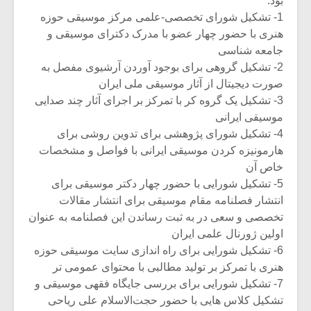
بود:
شیش و نیم»
موسیقی فی
برگزار می 
1- تشکیل شورای تخصصی-علمی مرکز موسیقی حوزه
هنری با حضور چهار عضو با مدرک دکترای موسیقی و
اگر نمی توانی
سکانسی به 
جامعه شناسی
مشهورترین باشی،
موسیقی فیلم 
2- تشکیل گروهی برای بوجود آوردن آرشیوی مفصل به
بدنام ترین باش
صورت دیجیتال از آثار موسیقی ملی ایران
3- تشکیل یک گروه کر با تمرکز بر اجرای آثار چند صدایی
موسیقی ایرانی
4- تشکیل شورای پژوهشی برای تدوین روشی برای
هارمونیزه کردن موسیقی ایرانی با فواصل و مشخصات
خاص آن
5- تشکیل شورایی با حضور چهار دکتر موسیقی برای
انتشار فصلنامه مقام موسیقی برای انتشار مقالات
تخصصی و سعی در به ثبت رساندن این فصلنامه به عنوان
اولین ژورنال علمی ایران
6- تشکیل شورایی برای راه اندازی سایت موسیقی حوزه
هنری با تمرکز بر تولید مطالبی با محتوای عمومی تر
7- تشکیل شورایی برای بررسی جایگاه فقهی موسیقی و
تشکیل کلاس هایی با حضور حجت‌الاسلام علی ریاحی