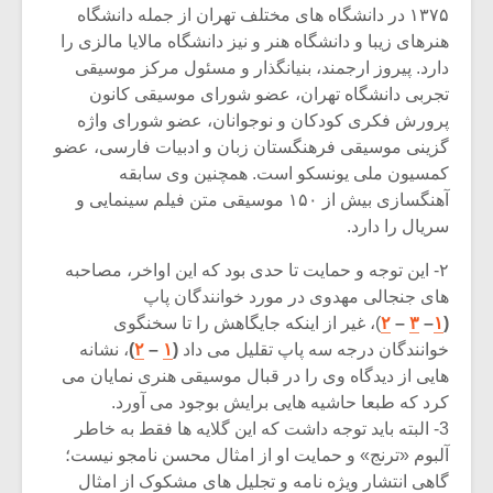
۱۳۷۵ در دانشگاه های مختلف تهران از جمله دانشگاه
هنرهای زیبا و دانشگاه هنر و نیز دانشگاه مالایا مالزی را
دارد. پیروز ارجمند، بنیانگذار و مسئول مرکز موسیقی
تجربی دانشگاه تهران، عضو شورای موسیقی کانون
پرورش فکری کودکان و نوجوانان، عضو شورای واژه
گزینی موسیقی فرهنگستان زبان و ادبیات فارسی، عضو
کمسیون ملی یونسکو است. همچنین وی سابقه
آهنگسازی بیش از ۱۵۰ موسیقی متن فیلم سینمایی و
سریال را دارد.
۲-‌ این توجه و حمایت تا حدی بود که این اواخر، مصاحبه
های جنجالی مهدوی در مورد خوانندگان پاپ
(
۱
–
۳
–
۲
)، غیر از اینکه جایگاهش را تا سخنگوی
خوانندگان درجه سه پاپ تقلیل می داد
(
۱
–
۲
)
، نشانه
هایی از دیدگاه وی را در قبال موسیقی هنری نمایان می
کرد که طبعا حاشیه هایی برایش بوجود می آورد.
3- البته باید توجه داشت که این گلایه ها فقط به خاطر
آلبوم «ترنج» و حمایت او از امثال محسن نامجو نیست؛
گاهی انتشار ویژه نامه و تجلیل های مشکوک از امثال