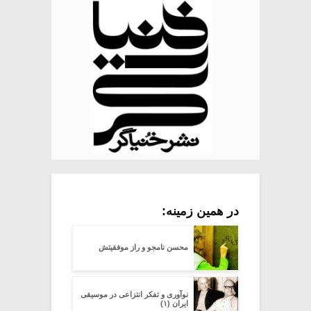
در همین زمینه:
محسن نامجو و راز موفقیتش
نوآوری و تفکر انتزاعی در موسیقی
ایران (۱)