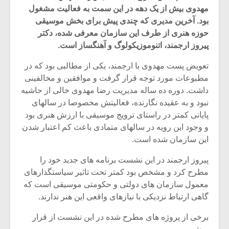
مهدوی بیش از یک دهه در این سمت به فعالیت مشغول
بود. آخرین مدیری که چندی پیش برای بخش موسیقی
حوزه هنری از طرف این سازمان معرفی شده، دکتر
پیروز ارجمند، اتنوموزیکولوگ و آهنگساز است.
تعویض پست مهدوی با ارجمند، یکی از مطالبی بود که در
مطبوعات مورد توجه قرار گرفت و موافقین و مخالفینی
داشت. دوره ده ساله مدیریت رضا مهدوی خالی از حاشیه
نبود و به عقیده نگارنده، فعالیتش مخصوصا در سالهای
پایانی کمتر در راستای ترویج موسیقی با ارزش هنری بود
و وجود این رویه در سالهای متمادی باعث کم اعتبار شدن
این سازمان شده است.
میکلوش روژا
موریس ژار
پیروز ارجمند در این نشست برنامه های جدید خود را
مطرح کرد و مشخص بود کمتر تحت تاثیر سیاستگذارهای
معمول سازمان های دولتی و حکومتی موسیقی است که
گاهی ارتباط نزدیکی با نیازهای واقعی این هنر ندارند.
یادداشتی بر موسیقی
دوره آموزش
برخی از پروژه های مطرح شده در این نشست از قرار
متن فیلم «متری
موسیقی بر