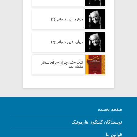
درباره عزیز شعبانی (۲)
درباره عزیز شعبانی (۳)
کتاب «دَلی جِیران» برای سه‌تار
منتشر شد
صفحه نخست
نویسندگان گفتگوی هارمونیک
قوانین ما