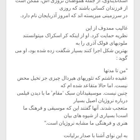
اسکاندیناوی، از جمله هموطنان نروژی اش، ممکن است
از فرزندان کسانی باشند که روزی
در سرزمینی میزیسته اند که امروز آذربایجان نام دارد.
غالیب ممدوف از این
نظریه حمایت کرد. او از اینکه کر اسکراک میتوانستند
ملودیهای فولک آذری را به
بهترین شکل اجرا کنند بسیار شگفت زده شده بود، او می
گوید :
“من تا مدتها
عقیده داشتم که تئوریهای هیردال چیزی جز تخیل محض
نیست. اما حالا متقاعد شده ام که
چنین نیست. موسیقیدانان سبک ‘مقام’ ما با دیدن فیلمی
میکلوش روژا
موریس ژار
درباره نروژیان اصیل بسیار
متعجب شدند. آنها گفتند این که موسیقی و فرهنگ ما
است! بسیاری از شیوه های بیان
هنری و فرهنگی ما مشابه نروژیان است.”
یادداشتی بر موسیقی
دوره آموزش
متن فیلم «متری
موسیقی بر
به این نوای آشنا با صدار برلیانت