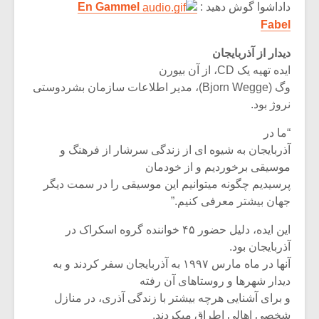
شیش و نیم»
موسیقی فی
داداشوا گوش دهید :
En Gammel
برگزار می 
Fabel
اگر نمی توانی
سکانسی به 
دیدار از آذربایجان
مشهورترین باشی،
موسیقی فیلم 
ایده تهیه یک CD، از آن بیورن
بدنام ترین باش
وگ (Bjorn Wegge)، مدیر اطلاعات سازمان بشردوستی
نروژ بود.
“ما در
آذربایجان به شیوه ای از زندگی سرشار از فرهنگ و
موسیقی برخوردیم و از خودمان
پرسیدیم چگونه میتوانیم این موسیقی را در سمت دیگر
جهان بیشتر معرفی کنیم.”
این ایده، دلیل حضور ۴۵ خواننده گروه اسکراک در
آذربایجان بود.
آنها در ماه مارس ۱۹۹۷ به آذربایجان سفر کردند و به
دیدار شهرها و روستاهای آن رفته
و برای آشنایی هرچه بیشتر با زندگی آذری، در منازل
شخصی اهالی اطراق میکردند.