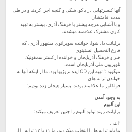
آنها کنسرتهایی در باکو، شکی و گنجه اجرا کردند و در طی
مدت اقامتشان
و با آشنایی هرچه بیشتر با فرهنگ آذری، بیشتر به تهیه
کاری مشترک علاقمند میشدند.
برلیانت داداشوا، خواننده سوپرانوی مشهور آذری، که
فارغ التحصیل انستیتوی
هنر و فرهنگ آذربایجان و خواننده ارکستر سمفونیک
تلویزیون ملی آذربایجان است،
میگوید :” تهیه این CD ایده نروژیها بود. ما از اینکه آنها به
خواندن ترانه های
فولکلور ما علاقمند بودند، بسیار هیجان زده بودیم”
به وجود آمدن
این آلبوم
برلیانت روند تولید آلبوم را چنین تعریف میکند:
“ابتدا،
ما باید ترانه ها را انتخاب میکردیم. ما ۱۱ یا ۱۲ ترانه را از