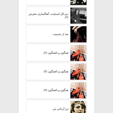
دیم اثل اسمایت، آهنگسازی معترض
(۲)
بعد از جنسیت
همگون و ناهمگون (۲)
همگون و ناهمگون (۳)
همگون و ناهمگون (۴)
زنِ آرمانیِ من