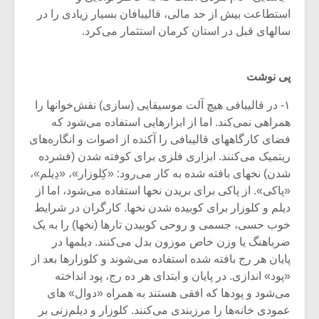
استطاعت بیش از حد مالی، قالیبافان بسیار زیادی را در
سالهای قبل در استان کرمان استثمار می‌کرد.
پی نوشت
۱- در قالیبافی هیچ آلت موسیقایی (سازی) نقش‌خوانها را
همراهی نمی‌کند. اما از ابزارهایی استفاده می‌شود که
فضای کارگاههای قالیبافی را آکنده از اصوات و انگاره‌های
ریتمیک می‌کنند. ابزاری فلزی برای کوفته شدن (فشرده
شدن) نخهای بافته شده به کار می‌رود: «کِلوزار»، «دِیلم»،
«پاکی». از پاکی برای بریدن نخها استفاده می‌شود، اما از
دیلم و کلوزار برای کوبیده شدن نخها. کارگران در شرایط
خوب حسی، جسمی و روحی کوبیدن تارها (نخها) را به یک
ضرباهنگ یا وزن خاص موزون بدل می‌کنند. دیلمها در
پایان هر رج بافته شده استفاده می‌شوند و کلوزارها بعد از
«پود» اندازی. در پایان و ابتدای هر ده رج، پود انداخته
می‌شود و پودها که افقی هستند به همراه «دوال» های
عمودی خانه‌ها را مرزبندی می‌کنند. کلوزار و دیلم‌زنی بر