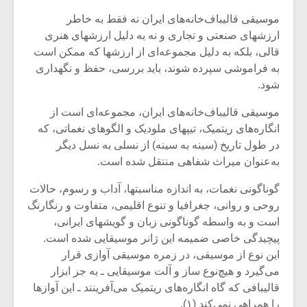
موسیقی قالیباف‌خانه‌های ایران نه فقط به خاطر
ارزشهای صنعتی و تجاری و نه به دلیل ارزشهای هنری
قالی، بلکه به دلیل مجموعه‌ای از ارزشها که ممکن است
به فراموشی سپرده شوند، باید بررسی، حفظ و نگهداری
شود.
موسیقی قالیباف‌خانه‌های ایران، مجموعه‌ای است از
انگاره‌های ریتمیک، تیپهای ملودیک و الگوهای نغماتی، که
در طول تاریخ (سینه به سینه) از نسلی به نسل دیگر
به‌عنوان میراث شفاهی منتقل شده است.
گوناگونی نغمات، به اندازه مناسبتها، آداب و رسوم، حالات
روحی و روانی، جغرافیا و تنوع اقلیمی، متفاوت و رنگارنگ
میکلوش روژا
موریس ژار
است و به واسطه گوناگونی زبان و گویشهای ایرانی،
پیچیدگی خاصی ضمیمه این ژانر موسیقایی شده است.
این نوع از موسیقی، در زمره موسیقی آوازی قرار
می‌گیرد و هیچ‌نوع ساز و‌ آلت موسیقایی ـ به جز ابزار
یادداشتی بر موسیقی
دوره آموزش
قالیبافی که گاه انگاره‌های ریتمیک می‌آفرینند ـ این آوازها
متن فیلم «متری
موسیقی بر
را همراهی نمی‌کند (۱).