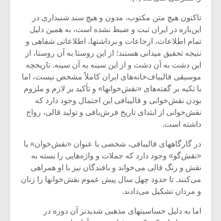
شیش و نیم»
موسیقی فی
برگزار می 
تاکنون هیچ متن مکتوب، مدون و هیچ سند شنیداری در
این‌باره در ایران ثبت و ضبط نشده است، به همین دلیل
اگر نمی توانی
سکانسی به 
مشهورترین باشی،
موسیقی فیلم 
تمام اطلاعات، ارجاعات و برداشتها، اطلاعاتی شفاهی و
بدنام ترین باش
نتیجه تحقیق میدانی هستند؛ از این روستا به آن روستا، از
این دشت به آن دشت و از این سینه به آن سینه. تاریخچه
موسیقی قالیباف‌خانه‌های ایران کاملاً مشخص نیست، اما
با تکیه بر گفته‌های «نقش‌خوانها» و تأکید بر لازم و ملزوم
بودن نقش‌خوانی و قالیبافی این احتمال وجود دارد که
نقش‌خوانی از ابتدای تاریخ فرش‌بافی و تولید قالی، رواج
داشته است.
در گارگاههای قالیبافی، شخصی با عنوان «نقش‌خوان» یا
«نقش‌گو» وجود دارد که جملات و واژه‌هایی را بسته به
نقش و رنگ قالی می‌خواند و بافندگان نیز با او همراهی
می‌کنند. تا حدود چهل سال پیش عموم نقش‌خوانها را زنان
و مردان تشکیل می‌دادند.
اما به دلیل حساسیتهای مذهبی شدیدتر آن دوره در