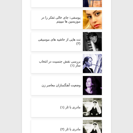
یوسفی: جای خالی تفکر را در
موزیسین ها میبینم
نت هایی از حاشیه های موسیقی
(۲)
بررسی نقش جنسیت در انتخاب
ساز (۱)
وضعیت آهنگسازان معاصر زن
مادری با تار (۱)
مادری با تار (۲)