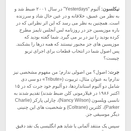
شیش و نیم»
موسیقی فی
برگزار می 
نیکلسون:
آلبوم “Yesterdays” در سال ۲۰۰۱ ضبط شد و
به نظر من عمیق، خلاقانه و در عین حال شاد و سرزنده
اگر نمی توانی
سکانسی به 
است. همچنین به نظر می رسد که این اثر نظراتی که در
مشهورترین باشی،
موسیقی فیلم 
بدنام ترین باش
باره موزیسین جز در روزنامه لس آنجلس تایمز مطرح
کرده بودید را نیز در بر می گیرد. شما گفته بودید که
موزیسین های جز مجبور نیستند که همه درها را بشکنند.
پس اصول شما در انتخاب قطعات برای اجرای تریو
چیست؟
جرت:
اصول؟ من اصولی ندارم؛ من مفهوم مشخصی نیز
ندارم! به عنوان مثال، تربیوت («Tribute» دو سی دی
شامل دو آلبوم استانداردها، دو آلبوم خود جرت که در ۱۵
اکتبر ۱۹۸۶ در فیلارمونی کلن ضبط شدند) تقدیم شدند به
نانسی ویلسون (Nancy Wilson)، چارلی پارکر (Charlie
Parker)، کلترین (Coltrane) و شخصیت های این چنینی
دیگر موسیقی جز.
سپس یک منتقد آلمانی یا شاید هم انگلیسی یک نقد دقیق