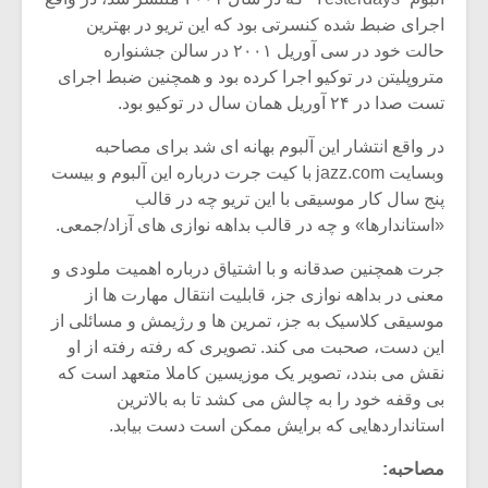
اجرای ضبط شده کنسرتی بود که این تریو در بهترین
حالت خود در سی آوریل ۲۰۰۱ در سالن جشنواره
متروپلیتن در توکیو اجرا کرده بود و همچنین ضبط اجرای
تست صدا در ۲۴ آوریل همان سال در توکیو بود.
در واقع انتشار این آلبوم بهانه ای شد برای مصاحبه
وبسایت jazz.com با کیت جرت درباره این آلبوم و بیست
پنج سال کار موسیقی با این تریو چه در قالب
«استاندارها» و چه در قالب بداهه نوازی های آزاد/جمعی.
جرت همچنین صدقانه و با اشتیاق درباره اهمیت ملودی و
معنی در بداهه نوازی جز، قابلیت انتقال مهارت ها از
موسیقی کلاسیک به جز، تمرین ها و رژیمش و مسائلی از
میکلوش روژا
موریس ژار
این دست، صحبت می کند. تصویری که رفته رفته از او
نقش می بندد، تصویر یک موزیسین کاملا متعهد است که
بی وقفه خود را به چالش می کشد تا به بالاترین
استانداردهایی که برایش ممکن است دست بیابد.
یادداشتی بر موسیقی
دوره آموزش
متن فیلم «متری
موسیقی بر
مصاحبه: