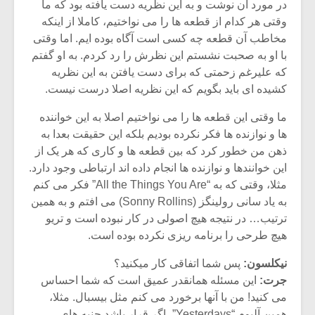
در مورد آن نوشت و به این نظریه دست یافته بود که ما
وقتی هر کدام از قطعه ها را می نواختیم، کاملا از اینکه
مخاطب آن قطعه چه کسی است آگاه بوده ایم. اما وقتی
با او به صحبت نشستم این نظرش را رد کردم. به او گفتم
که علیرغم زحمتی که برای دست یافتن به این نظریه
کشیده ای باید بگویم که این نظریه اصلا درست نیست.
ما وقتی این قطعه ها را می نواختیم اصلا به این خواننده
ها و نوازنده ها فکر نکرده بودیم بلکه این حقیقت بعدا به
ذهن من خطور کرد که بین قطعه ها و کاری که هر یک از
این خوانندها و نوازنده ها انجام داده اند ارتباطی وجود دارد.
مثلا، وقتی که به “All the Things You Are” فکر می کنم
به یاد سانی رولینگز (Sonny Rollins) می افتم و به همین
ترتیب… در نتیجه هیچ اصولی در کار نبوده است و تریو
هیچ طرحی را برنامه ریزی نکرده بوده است.
نیکلسون:
پس شما اتفاقی کار میکنید؟
جرت:
این مسئله همانقدر عمیق است که شما احساس
می کنید! من با آنها برخورد می کنم مثل بیسبال. مثلا،
همین آلبوم “Yesterdays”، اگر قرار باشد جنبه های