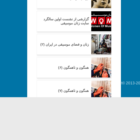
گزارشی از نشست اولین سالگرد
سایت زنان موسیقی
زنان و فضای موسیقی در ایران (۲)
همگون و ناهمگون (۶)
Copyright© 2013-202
همگون و ناهمگون (۷)
زنان و موسیقی (۱)
زنان و موسیقی (۲)