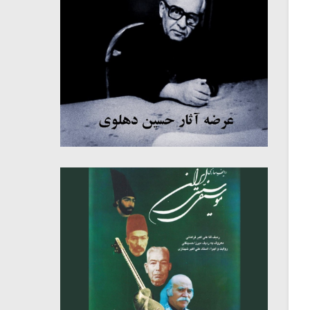
میکلوش روژا
موریس ژار