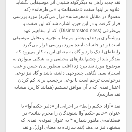
نقد جدید راهی به دیگرگونه شنیدن اثر موسیقایی بگشاید.
علاوه بر اینها صفت «منصفانه» یا «بی‌طرفانه» (که
معمولا در مقابل «مغرضانه» قرار می‌گیرد) مورد بررسی
قرار گرفت و در این حین، اشاره شد که این صفت با
بی‌طرفی (Disinterested-ness) -که از مفاهیم عهد
روشنگری بوده (و بیشتر مرتبط با تجزیه و تحلیل موسیقی
است) و در جلسات آینده مورد بررسی قرار می‌گیرد-
رابطه‌ای اندک دارد و گاه به معنای این به کار می‌رود که
نقدگر باید از چشم‌اندازهای مختلفی و به شکلی متوازن به
موضوع مورد نقد بپردازد (اغلب منظور بیان حسن و عیب
است)، یعنی نگاهی چندوجهی داشته باشد و گاه نیز نوعی
درخواست ترحم است یا نوعی برچسب برای کم کردن
اعتبار نقدی که با آن موافق نیستیم (همانند کاربرد مشابه
نقد سازنده).
نقد «آزاد حکیم رابط» بر اجرایی از «دلبر حکیم‌اُوا» با
عنوان «خانم حکیم‌آوا! شنوندگان را محرم بدانید» در
فصلنامه‌ی ماهور شماره ۴ به عنوان نمونه‌ی نقدی که
پیشنهاد نیز می‌دهد (نقد سازنده به معنای اول)، و نقد