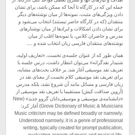
جمله این که در کارگاه تا آنجا که ممکن باشد، برای نشان
دادن ویژگی‌های مثبت، نمونه‌ها از میان نوشته‌های دیگر
منتقدان (که در کارگاه حاضر نیستند) انتخاب می‌شود و
برای نشان دادن اشکالات و ایرادها از میان نوشتارهای
مدرس و حاضران کلاس، یا نمونه‌ها اغلب از میان
نوشته‌های منتقدان فارسی زبان انتخاب شده و ….
همان طور که از عنوان جلسه‌ی نخست، «تعاریف اولیه،
شنیدار نقدگرانه» می‌توان انتظار داشت، درس جلسه با
تعریف نقد موسیقی آغاز شد. بر خلاف بحث‌های مشابه،
برای تعریف نقد موسیقی کلام نخست از معنای نقد در
زبان فارسی و مسائل مانند آن شروع نشد، بلکه مدرس
(آروین صداقت کیش) مستقیما با تعریف نقد موسیقی از
میکلوش روژا
موریس ژار
«دانشنامه‌ی موسیقی و موسیقی‌دانان گروو جدید» (New
Grove Dictionary of Music & Musicians) آغاز کرد:
Music criticism may be defined broadly or narrowly.
Understood narrowly, it is a genre of professional
یادداشتی بر موسیقی
دوره آموزش
writing, typically created for prompt publication,
متن فیلم «متری
موسیقی بر
evaluating aspects of music and musical life.