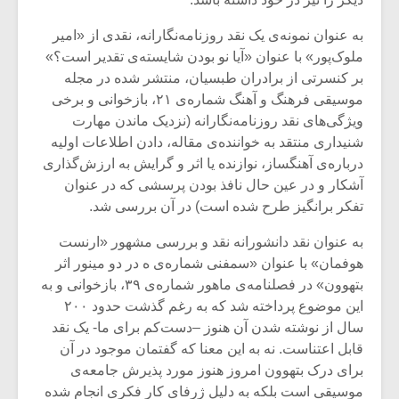
به عنوان نمونه‌ی یک نقد روزنامه‌نگارانه، نقدی از «امیر
ملوک‌پور» با عنوان «آیا نو بودن شایسته‌ی تقدیر است؟»
بر کنسرتی از برادران طبسیان، منتشر شده در مجله
موسیقی فرهنگ و آهنگ شماره‌ی ۲۱، بازخوانی و برخی
ویژگی‌های نقد روزنامه‌نگارانه (نزدیک ماندن مهارت
شنیداری منتقد به خواننده‌ی مقاله، دادن اطلاعات اولیه
درباره‌ی آهنگساز، نوازنده یا اثر و گرایش به ارزش‌گذاری
آشکار و در عین حال نافذ بودن پرسشی که در عنوان
تفکر برانگیز طرح شده است) در آن بررسی شد.
به عنوان نقد دانشورانه نقد و بررسی مشهور «ارنست
هوفمان» با عنوان «سمفنی شماره‌ی ه در دو مینور اثر
بتهوون» در فصلنامه‌ی ماهور شماره‌ی ۳۹، بازخوانی و به
این موضوع پرداخته شد که به رغم گذشت حدود ۲۰۰
سال از نوشته شدن آن هنوز –دست‌کم برای ما- یک نقد
قابل اعتناست. نه به این معنا که گفتمان موجود در آن
برای درک بتهوون امروز هنوز مورد پذیرش جامعه‌ی
موسیقی است بلکه به دلیل ژرفای کار فکری انجام شده