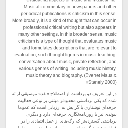
شیش و نیم»
موسیقی فی
برگزار می 
Musical commentary in newspapers and other
periodical publications is criticism in this sense.
اگر نمی توانی
سکانسی به 
More broadly, it is a kind of thought that can occur in
مشهورترین باشی،
موسیقی فیلم 
professional critical writing but also appears in
بدنام ترین باش
many other settings. In this broader sense, music
criticism is a type of thought that evaluates music
and formulates descriptions that are relevant to
evaluation; such thought figures in music teaching,
conversation about music, private reflection, and
various genres of writing including music history,
music theory and biography. (Everret Maus &
Stanely 2000)»
در این تعریف دو برداشت از اصطلاح «نقد» موسیقی ارائه
شده که یکی برداشتی محدودتر مبتنی بر نوعی فعالیت
حرفه‌ای نوشتاری با گرایش به ارزیابی است که عموما
پیوندی نیز با روزنامه‌نگاری حرفه‌ای دارد و دیگری
برداشتی گسترده‌تر که رگه‌های از عمل انتقادی را در
فعالیت‌های دیگر دنیای موسیقی از جمله تدریس معلمان،