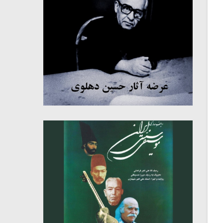
میکلوش روژا
موریس ژار