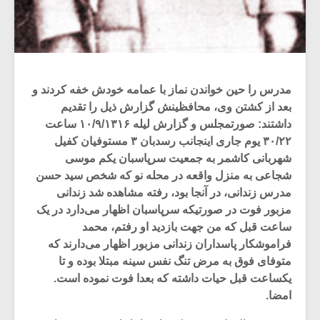
مدرس را حین خواندن نماز با عمامه خودش خفه کردند و
بعد از کشتن وی، محافظینش گزارش ذیل را تقدیم
داشتند: صورتمجلس و گزارش لیله ۱۰/۹/۱۳۱۶ ساعت
۳۰/۲۲ یوم جاری اینجانب رسدبان‌ ۳ مستوفیان کفیل
شهربانی کاشمر به جمعیت سرپاسبان یکم موسی
شجاعی به منزل واقعه در محله نو که شخص سید حسن
مدرس زندانی، در آنجا بود، رفته مشاهده شد زندانی
مزبور فوت در صورتیکه سرپاسبان اظهار می‌دارد در یک
میکلوش روژا
موریس ژار
ساعت قبل که من جهت بازدید او رفتم‌، محمد
فراموشکار پاسداران زندانی مزبور اظهار می‌دارند که
متوفای فوق به مرض تنگ نفس‌ سینه مبتلا بوده و تا
یکساعت قبل حیات داشته که بعدا فوت نموده است.
یادداشتی بر موسیقی
دوره آموزش
امضا.
متن فیلم «متری
موسیقی بر