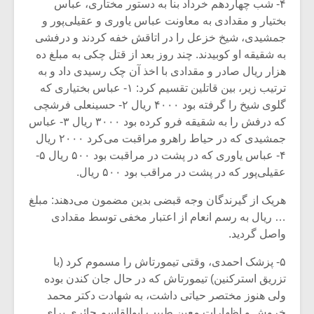
۴- شب چهاردهم خرداد بنا به دستور مختاری، عباس
بختیار و مقدادی به معاونت‌ عباس یاوری و عقیلی‌پور و
جمشیدی، شیخ خزعل را در اتاقش خفه کردند و درفشی
به‌ شقیقه او کوبیدند. چند روز بعد از قتل چکی به مبلغ ده
هزار ریال صادر و مقدادی با اخذ آن چک رسیدی داد و به
ترتیب زیر، بین قاتلین تقسیم کرد: ۱- عباس بختیاری که
گلوی شیخ را گرفته بود ۴۰۰۰ ریال ۲- حسینعلی فرشچی
که‌ درفش را به شقیقه فرو کرده بود ۳۰۰۰ ریال ۳- عباس
جمشیدی که در حیاط راهرو مراقبت‌ می‌کرد ۲۰۰۰ ریال
۴- عباس یاوری که در پشت در مراقبت بود ۵۰۰ ریال ۵-
عقیلی‌پور که‌ در پشت در مراقب بود ۵۰۰ ریال.
هریک از گیرندگان وجه قبضی بدین مضمون می‌دهند: مبلغ
… ریال به رسم انعام از اعتبار مخفی توسط مقدادی
واصل گردید.
۵- پزشک احمدی، وقتی تیمورتاش را مسموم کرد (با
تزریق استرکنین) تیمورتاش‌ که در حال جان کندن بوده
ولی هنوز مختصر حیاتی داشت، به شهادت دکتر محمد
خروش و اظهارات معین طبیب ابوالقاسم حائری برای