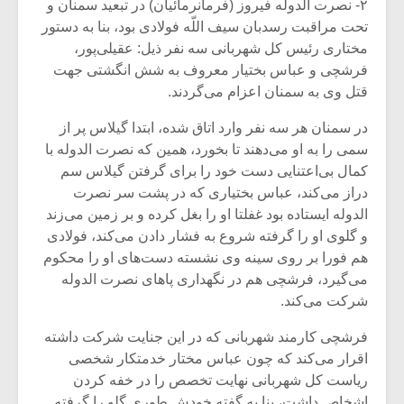
شیش و نیم»
موسیقی فی
۲- نصرت الدوله فیروز (فرمانرمائیان) در تبعید سمنان و
برگزار می 
تحت مراقبت رسدبان‌ سیف اللّه فولادی بود، بنا به دستور
مختاری رئیس کل شهربانی سه نفر ذیل: عقیلی‌پور،
اگر نمی توانی
سکانسی به 
فرشچی و عباس بختیار معروف به شش انگشتی جهت
مشهورترین باشی،
موسیقی فیلم 
قتل وی به سمنان اعزام می‌گردند.
بدنام ترین باش
در سمنان هر سه نفر وارد اتاق شده، ابتدا گیلاس پر از
سمی را به او می‌دهند تا بخورد، همین‌ که نصرت الدوله با
کمال بی‌اعتنایی دست خود را برای گرفتن گیلاس سم
دراز می‌کند، عباس بختیاری که در پشت سر نصرت
الدوله ایستاده بود غفلتا او را بغل کرده و بر زمین‌ می‌زند
و گلوی او را گرفته شروع به فشار دادن می‌کند، فولادی
هم فورا بر روی سینه وی‌ نشسته دست‌های او را محکوم
می‌گیرد، فرشچی هم در نگهداری پاهای نصرت الدوله
شرکت‌ می‌کند.
فرشچی کارمند شهربانی که در این جنایت شرکت داشته
اقرار می‌کند که چون‌ عباس مختار خدمتکار شخصی
ریاست کل شهربانی نهایت تخصص را در خفه کردن
اشخاص‌ داشت، بنا به گفته خودش طوری گلو را گرفته