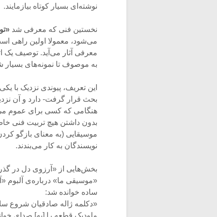
نوشته‌ای بسیار کوتاه بیازمایند.
نخستین فنی که معرفی شد
«تو
می‌شود، معمولا اولین راهی اس
معرفی آثار می‌آید. توصیف یک اثر
به موصوف تا نمونه‌های بسیار شا
این تعریف، پیوندی نزدیک با یکی
بحث قرار گرفت- دارد و آن نزدیک
هنگامی که کسی برای عموم می‌ن
بدون داشتن هیچ تربیت فنی خاص ب
موسیقایی (به معنای بازگو کردن 
نویسندگان به کار می‌بندند.
بخش‌هایی از «آرزوی دل در گذر
«موسیقی ما» درباره‌ی آلبوم «
ساده خوانده شد:
«دکلمه ژاله صادقیان شروع ساز و
ملودیک قطعه را [به] صدای خوان