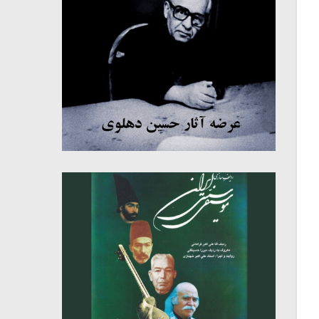
میکلوش روژا
موریس ژار