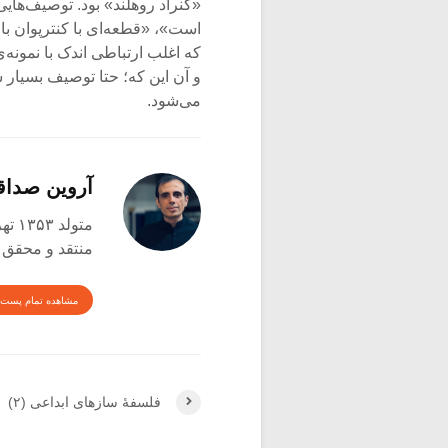
«کنراد روهلند» بود. توصیف‌هایی
است»، «قطعه‌ای با کنترپوان ب
که اغلب ارتباطی اندک با نمونه
و آن این که؛ حتا توصیف بسیار 
می‌شود.
آروین صدا
متولد ۱۳۵۳ تهران
منتقد و محقق
مشاهده تمام پست 
فلسفۀ سازهای ابداعی (۲)