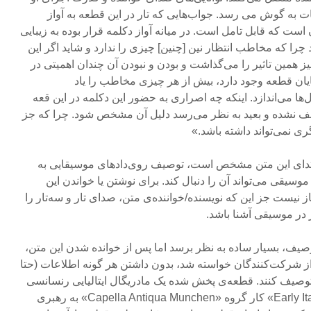
 به گوش می رسد. جواب‌هایی که تار در این قطعه به آواز
ست که قابل تامل است. در میانه آواز دکلمه قرار بوده به زیبایی
تد چرا که مخاطب انتظار نین [چنین] چیزی را ندارد و شاید اگر این
ز همین تاثیر را می‌گذاشت و بودن و نبودن آن چندان اهمیتی در
 پایان قطعه وجود دارد، بیش از هر چیزی مخاطب را یاد
می‌اندازد. اینکه چه اصراری به حضور این دکلمه در این قعه
ف نشده و بعید به نظر می‌رسد دلیل آن مشخص شود. چرا که جز
 نمی‌تواند داشته باشد.»
تدای این متن مشخص است، توصیف روی‌دادهای موسیقایی به
سیقی می‌تواند آن را دنبال کند. برای نوشتن یا خواندن این
از نیست جز این که نویسنده/خواننده‌ی متن، صدای تار و سه‌تار را
 در موسیقی آشنا باشد.
ف، بسیار ساده به نظر برسد اما پس از خوانده شدن این متن،
ز شرکت‌کنندگان خواسته شد، بدون داشتن هر گونه اطلاعات (حتا
 توصیف کنند. قطعه‌ی پخش شده یک مادریگال ایتالیایی رنسانسی
از مجموعه‌ی «Early Italian Madrigals» کار گروه «Capella Antiqua Munchen» به رهبری