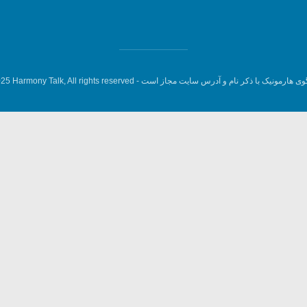
وی هارمونیک با ذکر نام و آدرس سایت مجاز است -
5 Harmony Talk, All rights reserved.