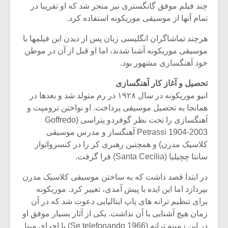
چند فیلم موفق گانگستری نیز منجر شد که او تقریبا در
تمام آنها از موسیقی موریکونه استفاده کرد.
هرچند تماشاگران انگلیسی زبان پس از دیدن این فیلمها با
موسیقی موریکونه آشنا شدند، اما او قبل از آن در موطن
خود آهنگسازی مشهور بود.
تحصیل و آغاز کار آهنگسازی
انیو موریکونه در سال ۱۹۲۸ در رم متولد شد و بعدها در
همانجا به تحصیل موسیقی پرداخت. او نواختن ترومپت و
آهنگسازی را تحت نظر گوفردو پتراسی (Goffredo
Petrassi 1904-2003 آهنگساز و مدرس موسیقی
کلاسیک مدرن) و همچنین رهبری کر را در کنسرواتوار
سانتا چچیلیا (Santa Cecilia) فرا گرفت.
میکلوش روژا
موریس ژار
در ابتدا قصد داشت که به ساختن موسیقی کلاسیک مدرن
بپردازد اما این ایده با پیش آمدی، تغییر کرد. موریکونه
برای تنظیم ترانه های پاپ ایتالیایی دعوت شد که در آن
یادداشتی بر موسیقی
دوره آموزش
زمان هیچ آشنایی با آن نداشت. یکی از آثار بسیار موفق او
متن فیلم «متری
موسیقی بر
در این زمینه ترانه (Se telefonando 1966) با اجرای مینا