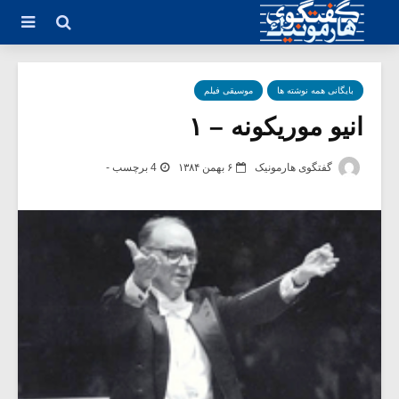
بایگانی همه نوشته ها
موسیقی فیلم
انیو موریکونه – ۱
گفتگوی هارمونیک
۶ بهمن ۱۳۸۴
4 برچسب -