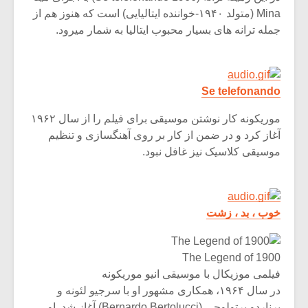
شیش و نیم»
موسیقی فی
Mina (متولد ۱۹۴۰-خواننده ایتالیایی) است که هنوز هم از
برگزار می 
جمله ترانه های بسیار محبوب ایتالیا به شمار میرود.
اگر نمی توانی
سکانسی به 
مشهورترین باشی،
موسیقی فیلم 
بدنام ترین باش
Se telefonando
موریکونه کار نوشتن موسیقی برای فیلم را از سال ۱۹۶۲
آغاز کرد و در ضمن از کار بر روی آهنگسازی و تنظیم
موسیقی کلاسیک نیز غافل نبود.
خوب ، بد ، زشت
The Legend of 1900
فیلمی موزیکال با موسیقی انیو موریکونه
در سال ۱۹۶۴، همکاری مشهور او با سرجیو لئونه و
برناردو برتولوچی (Bernardo Bertolucci) آغاز شد. او