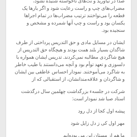
شیش و نیم»
موسیقی فی
صدا در نیاورید و نت‌های ناخواسته‌ شنیده نشود،
برگزار می 
مضراب‌های چپ و راست رعایت‌ شود و اگر بارها یک
قطعه را می‌نواختند ترتیب‌ مضراب‌ها در تمام اجراها
اگر نمی توانی
سکانسی به 
یکسان بود و راست و چپ آنها شمرده و مشخص و
مشهورترین باشی،
موسیقی فیلم 
سنجیده بود.
بدنام ترین باش
ایشان‌ در مسایل مادی و حق التدریس پرداختی از طرف‌
شاگدان بسیار بلند همت بودند و هیچگاه‌ حق التدریس از
هیچ شاگردی مطالبه نمی‌کردند. تدریس ایشان همواره با
دلسوزی و تعهد توأم بود و آنچه می‌دانستند با طیب خاطر
به شاگرد می‌آموختند. نمودار احساس عاطفی بین ایشان
و شاگردان و علاقه‌مندانشان، از استقبالی که از
شرکت در جلسهء بزرگداشت چهلمین سال‌ درگذشت
استاد صبا شد نمودار است:
پیشه اول کجا از دل رود
مهر اول کی ز دل زایل شود
ما هم از مستان این می بوده‌ایم‌