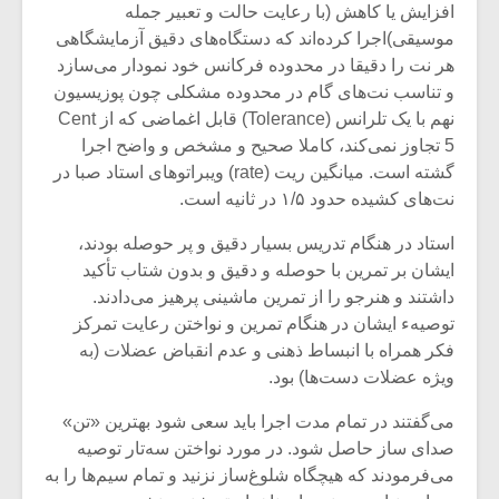
افزایش یا کاهش‌ (با رعایت حالت و تعبیر جمله
موسیقی)اجرا کرده‌اند که دستگاه‌های دقیق آزمایشگاهی
هر نت‌ را دقیقا در محدوده فرکانس خود نمودار می‌سازد
و تناسب نت‌های گام در محدوده مشکلی چون‌ پوزیسیون
نهم با یک‌ تلرانس (Tolerance) قابل اغماضی‌ که از Cent
5 تجاوز نمی‌کند، کاملا صحیح و مشخص و واضح اجرا
گشته است. میانگین‌ ریت (rate) ویبراتوهای استاد صبا در
نت‌های کشیده حدود ۱/۵ در ثانیه است.
استاد در هنگام تدریس بسیار دقیق و پر حوصله بودند،
ایشان بر تمرین با حوصله و دقیق و بدون شتاب تأکید
داشتند و هنرجو را از تمرین ماشینی پرهیز می‌دادند.
توصیهء ایشان در هنگام تمرین و نواختن رعایت تمرکز
میکلوش روژا
موریس ژار
فکر همراه‌ با انبساط ذهنی و عدم انقباض عضلات (به
ویژه‌ عضلات دست‌ها) بود.
می‌گفتند در تمام مدت‌ اجرا باید سعی شود بهترین «تن»
صدای ساز حاصل شود. در مورد نواختن سه‌تار توصیه‌
یادداشتی بر موسیقی
دوره آموزش
می‌فرمودند که هیچگاه شلوغ‌ساز نزنید و تمام‌ سیم‌ها را به
متن فیلم «متری
موسیقی بر