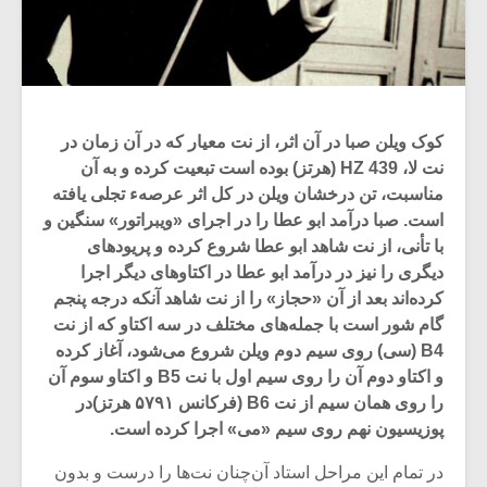
کوک ویلن صبا در آن اثر، از نت معیار که در آن‌ زمان‌ در
نت لا، HZ 439 (هرتز) بوده است تبعیت‌ کرده و به آن
مناسبت، تن درخشان ویلن در کل اثر عرصهء تجلی یافته
است. صبا درآمد ابو عطا را در اجرای «ویبراتور» سنگین و
با تأنی، از نت شاهد ابو عطا شروع کرده و پریودهای
دیگری را نیز در درآمد ابو عطا در اکتاوهای دیگر اجرا
کرده‌اند بعد از آن «حجاز» را از نت شاهد آنکه درجه پنجم
گام‌ شور است با جمله‌های مختلف در سه اکتاو که از نت‌
B4 (سی) روی سیم دوم ویلن شروع می‌شود، آغاز کرده
و اکتاو دوم آن را روی سیم اول با نت‌ B5 و اکتاو سوم آن
را روی همان سیم از نت‌ B6 (فرکانس ۵۷۹۱ هرتز)در
پوزیسیون نهم روی سیم‌ «می» اجرا کرده است.
در تمام این مراحل استاد آن‌چنان نت‌ها را درست و بدون