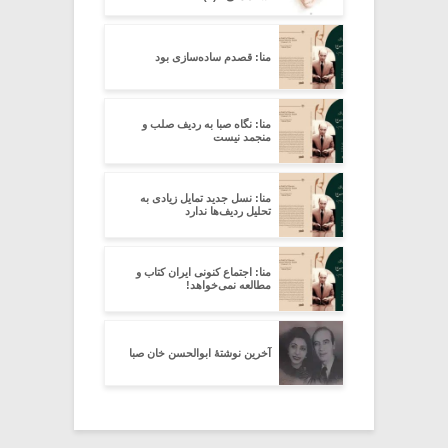
منا: قصدم ساده‌سازی بود
منا: نگاه صبا به ردیف صلب و
منجمد نیست
منا: نسل جدید تمایل زیادی به
تحلیل ردیف‌ها ندارد
منا: اجتماع کنونی ایران کتاب و
مطالعه نمی‌خواهد!
آخرین نوشتۀ ابوالحسن خان صبا