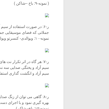
( نمونه-۹: باخ –شاکن )
ر-۶: در صورت استفاده از سیم 
جملاتی که فضای موسیقایی جمله،
نمونه-۱۰: ویوالدی- کنسرتو ویولن اپوس۳ شماره ۶)
ر-۷: هر گاه در اثر تکرار نت ه
سیم آزاد و پختگی صدایی سه نت
سیم آزاد و انگشت گذاری استفاده کرد. ( نمونه-۱۱: 
ر-۸: گاهی می توان از زنگ صد
بهره گیری نمود و با اجرای دست ب
نمونه-۱۲: باخ- شاکن)