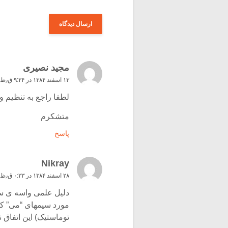
مجید نصیری
۱۳ اسفند ۱۳۸۴ در ۹:۲۴ ق٫ظ
لطفا راجع به تنظیم و
متشکرم
پاسخ
Nikray
۲۸ اسفند ۱۳۸۴ در ۰:۳۳ ق٫ظ
دلیل علمی واسه ی س
مورد سیمهای “می” ک
توماستیک) این اتفاق نم