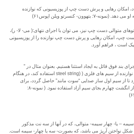
اد، امکان رهایی و پرش دست چپ از پوزیسیونی که نوازنده
: بتهوون- کنسرتو ویلن اپوس۶۱)
اتوهای متوالی دست چپ نیز، می توان با اجرای نتهای:( می- لا- ر)،
دست چپ، امکان رهایی و پرش دست چپ نوازنده را از پوزیسیونی
یک است ، فراهم آورد.
ر اجرای بند فوق قائل به ایجاد استثنا هستیم. بعنوان مثال در ”
لگاتوهای سریع” ، در صورتی که نوازنده از سیم های فلزی ( (steel string استفاده کند، در هنگام
د تا از سیم اول ساز صدایی “سوت مانند” حاصل گردد، برای
جلوگیری از این حالت می توان از انگشت چهارم بجای سیم آزاد استفاده نمود. ( نمونه-۸:
 سیمه – یا- چهار سیمه- متوالی، که در آنها از سه نت مذکور
شکل نواختن آرپژ می باشد، که بصورت- سه یا چهار- سیمه است.