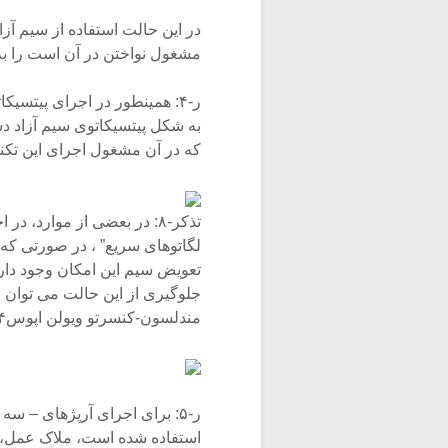
در این حالت استفاده از سیم آز
مشغول نواختن در آن است را به او می دهد. (نمونه-۷
ر-۴: همینطور در اجرای پیتسیک
به شکل پیتسیکاتوی سیم آزاد 
که در آن مشغول اجرای این تکن
تذکر-۸: در بعضی از موارد، د
تعویض سیم این امکان وجود دار
مندلسون-کنسرتو ویولن اپوس۶۴)
ر-۵: برای اجرای آرپژهای – سه
استفاده شده است، ملاک عمل، 