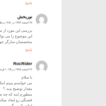
پاسخ
نوربخش
۲۸ اسفند ۱۳۸۴ در ۹:۵۱ ب٫ظ
بررسی این مورد از م
این موضوع را می توان
متخصصان سازگر جویا
پاسخ
RocRider
۲۶ اسفند ۱۳۸۸ در ۱۰:۲۵ ق٫ظ
با سلام
می خواستم ببینم امک
مقدار توضیح بدید ؟
منظورم اینه که چه ط
قشنگی رو ایجاد میکن
لطف کنین بگین.