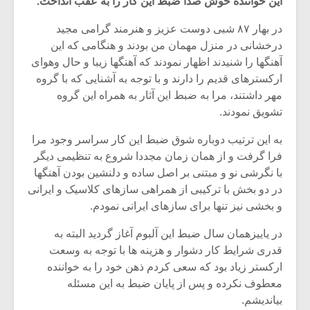
این خواننده خوش صدا ضبط این کار را به عقب انداخت.
در بهار ۸۷ شبی دوست عزیز و هنرمند گرامی مجید
درخشانی در منزل مهمان من بودند و هنگامی که این
آهنگها را شنیدند اظهار نمودند که آهنگها زیبا و حال وهوای
ارکسترهای قدیم را دارند و با توجه به آشنایی که با گروه
مهر داشتند، مرا به ضبط این آثار به همراه این گروه
تشویق نمودند.
به این ترتیب دوباره شوق ضبط این کار سراسر وجود مرا
فرا گرفت و از همان زمان مجددا شروع به تنظیمی دیگر
با نگرشی نو و مبتنی بر اصل ساده و دلنشین بودن آهنگها
در دو بخش با ترکیبی از همراهی سازهای کلاسیک و ایرانی
و بخشی نیز تنها برای سازهای ایرانی نمودم.
میکلوش روژا
موریس ژار
در یاییزهمان سال ضبط این آلبوم آغاز گردید البته به
قدری شرایط کار دشوار و هزینه ها با توجه به وسعت
ارکستر زیاد بود که سعی کردم ذهن خود را به خواننده
معطوف نکرده و پس از پایان ضبط به این مسئله
یادداشتی بر موسیقی
دوره آموزش
متن فیلم «متری
موسیقی بر
بیاندیشم.