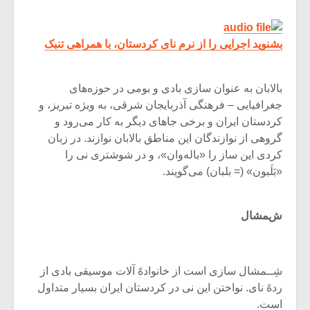
بشنوید اجرایی را از نرم نای کردستان، با همراهی تنبک
بالابان‌ به‌ عنوان‌ سازی‌ بادی‌ و بومى‌ در حوزه‌های‌
جغرافیایى‌ – فرهنگى‌ آذربایجان‌ شرقى‌، به‌ ویژه‌ تبریز، و
کردستان‌ ایران‌ و برخى‌ جاهای‌ دیگر به‌ کار مى‌رود و
گروهى‌ از نوازندگان‌ این‌ مناطق‌ بالابان‌ نوازند. در زبان‌
کردی‌ این‌ ساز را «باله‌وان‌»، و در شوشتری‌ نى‌ را
«بَلَبون‌» (= بلبان‌) مى‌گویند.
شمشال
شِــمشال سازی است از خانوادهً آلات موسیقی بادی از
ردهً نای. نواختن این نی در کردستان ایران بسیار متداول
است.