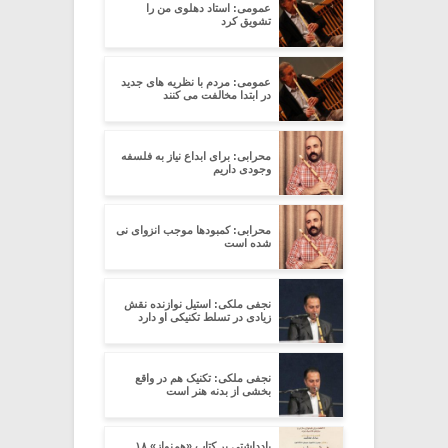
عمومی: استاد دهلوی من را
تشویق کرد
عمومی: مردم با نظریه های جدید
در ابتدا مخالفت می کنند
محرابی: برای ابداع نیاز به فلسفه
وجودی داریم
محرابی: کمبودها موجب انزوای نی
شده است
نجفی ملکی: استیل نوازنده نقش
زیادی در تسلط تکنیکی او دارد
نجفی ملکی: تکنیک هم در واقع
بخشی از بدنه هنر است
یادداشتی بر کتاب «هم‌نواز» ۱۸