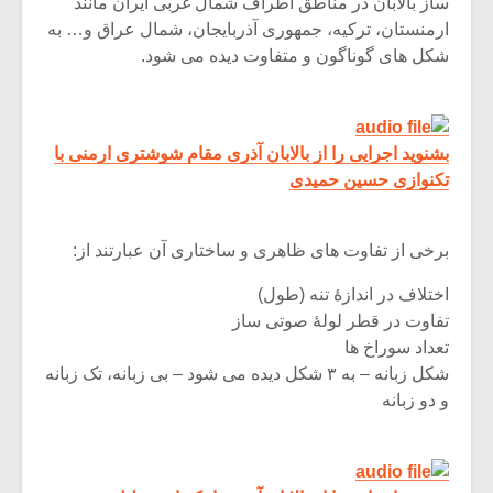
شیش و نیم»
موسیقی فی
ساز بالابان در مناطق اطراف شمال غربی ایران مانند
برگزار می 
ارمنستان، ترکیه، جمهوری آذربایجان، شمال عراق و… به
شکل های گوناگون و متفاوت دیده می شود.
اگر نمی توانی
سکانسی به 
مشهورترین باشی،
موسیقی فیلم 
بدنام ترین باش
بشنوید اجرایی را از بالابان آذری مقام شوشتری ارمنی با
تکنوازی حسین حمیدی
برخی از تفاوت های ظاهری و ساختاری آن عبارتند از:
اختلاف در اندازۀ تنه (طول)
تفاوت در قطر لولۀ صوتی ساز
تعداد سوراخ ها
شکل زبانه – به ۳ شکل دیده می شود – بی زبانه، تک زبانه
و دو زبانه