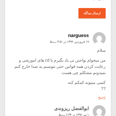
narguess
۱۹ فروردین ۱۳۹۲ در ۳:۵۱ ب٫ظ
سلام
من میخوام نواحتن نی یاد بگیرم با cd های اموزشی و
رعایت کردن همه قوانین حتی نتونسم یه صدا خارج کنم
نمیدونم مشکلم چی هست
کسی میتونه کمکم کنه
??
پاسخ
ابوالفضل ریزوندی
۱ تیر ۱۳۹۲ در ۶:۳۴ ب٫ظ