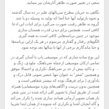
شیش و نیم»
موسیقی فی
سعی در تغییر صورت ظاهر آثارشان نیز ننمایند.
برگزار می 
نگاهی به جریان مطرح سریالهای طنز در ده سال گذشته
اگر نمی توانی
سکانسی به 
و نحوه بازتولید آنها حتا آنجا که تولید به وسیله دو یا چند
مشهورترین باشی،
موسیقی فیلم 
گروه به ظاهر رقیب صورت می‌گیرد برای اثبات این ادعا
بدنام ترین باش
کافی است. همچنین برای دیدن قدرت همسان سازی
موجود در چنین برنامه‌هایی کافی است به همه گیری
الگوهای رفتار و گفتاری مرسوم در هر یک ازاین برنامه‌ها
و حتا ماندگاری برخی از آنها تا سالها بعد توجه شود.
این نوع ساده سازی که در موسیقی پاپ با آسان گیری در
تمامی ارکان موسیقی ازجمله ضرباهنگ، ملودی، رَنگ و
… و تاکید بیش از حد بر ضرباهنگ تکراری و احتمالا موفق
و همچنین “شعر” به عنوان تنها عنصر صوتی قابل درک و
یادآوری ( برای فرهنگ توده که بیشتر شفاهی است و
همچنین بدون تربیت و آگاهی‌های ویژه موسیقیایی) همراه
است از طریق ایماژ یا تصویر کلی ارائه شده در متن شعر
باز همان تصویر آرمانی همانند سازی شده را تکرار می‌کند
و گاه آنچنان آشنا و تکراری که شنونده از همان ابتدا تقریبا