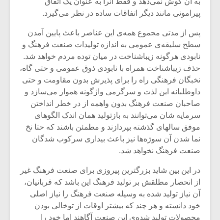
به آن گوش نمی‌دهد و فقط آنرا به عنوان یک اتفاق
پیرامونی مانند دیگر اتفاقات ساده در نظر می‌گیرد.
پس از مدتی مجموع همه‌ی این عناصر باعث پایین آمدن
سطح سلیقه‌ی عمومی به اندازه تولیدات صنعت فرهنگ و
نابودی هرگونه زیباشناخت در میان توده مردم خواهد شد.
حذف زیباشناخت همراه با نابودی ذوق عمومی و حتی گاه،
نخبگان فرهنگی راه را برای پذیرش بدون مقاومت و حتی
داوطلبانه این لذت و سرگرمی واژگونه هموار می‌سازد و
صاحبان صنعت فرهنگ بدون واهمه از در خطر انداختن
سرمایه شان می‌توانند به بازتولید همان اندک الگوهای
موفق سالهای گذشته بپردازند و مطمئن باشند که حتا نخ
نما شدن آن سوژه‌ها نیز باعث بیداری سرکوب شدگان
صنعت فرهنگ نخواهد شد.
در این بین شاید بزرگترین پیروزی برای صنعت فرهنگ غیر
از انحصار مطلقش بر تولید فرهنگ این باشد که قربانیان،
آن نیاز تولید شده به وسیله صنعت فرهنگ را نیاز اصلی
خود دانسته و هر چند که بیشتر اوقات از توخالی بودن
محصولات تولید شده‌ی این صنعت آگاهند اما خود را