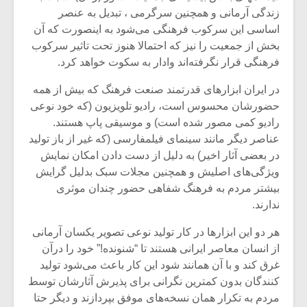
زندگی آرمانی و همچنین سرگرمی ، تبدیل به عنصر
اساسی این سرکوب فرهنگی می‌شود به اینصورت که آن
بخش از جمعیت را نیز که احتمالا هنوز تحت تاثیر سرکوب
فرهنگی قرار نگرفته‌اند وادار به سکوت خواهد کرد.
در ایران ابزارهای قدرتمند صنعت فرهنگ که بیش از همه
حضورشان محسوس است، رادیو تلویزیون (که خود نوعی
رادیو کمی مصور شده است) و موسیقی پاپ هستند.
عناصر دیگر مانند سینمای فیلمفارسی (که غیر از باز تولید
در بعضی آثار اخیر) به دلیل از دست دادن امکان نمایش
ویژگی‌های اصلیش و همچنین مجلات سبک بدلیل گرایش
بیشتر مردم به فرهنگ شفاهی حضور چندان موثری
ندارند.
میکلوش روژا
موریس ژار
هر دو این ابزارها در کار تولید نوعی تصویر یکسان آرمانی
از انسان معاصر ایرانی هستند تا “شنونده!” خود را درآن
غرق کند و با آن همانند شود این کار باعث می‌شود تولید
کنندگان بدون کمترین نگرانی برای پذیرش آثارشان توسط
یادداشتی بر موسیقی
دوره آموزش
متن فیلم «متری
موسیقی بر
مردم به تکرار همان نسخه‌های موفق بپردازند و دیگر حتا