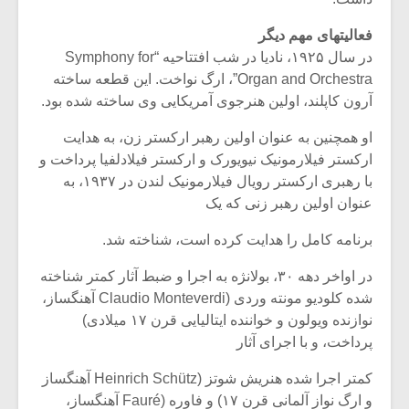
فعالیتهای مهم دیگر
در سال ۱۹۲۵، نادیا در شب افتتاحیه “Symphony for
Organ and Orchestra”، ارگ نواخت. این قطعه ساخته
آرون کاپلند، اولین هنرجوی آمریکایی وی ساخته شده بود.
او همچنین به عنوان اولین رهبر ارکستر زن، به هدایت
ارکستر فیلارمونیک نیویورک و ارکستر فیلادلفیا پرداخت و
با رهبری ارکستر رویال فیلارمونیک لندن در ۱۹۳۷، به
عنوان اولین رهبر زنی که یک
برنامه کامل را هدایت کرده است، شناخته شد.
در اواخر دهه ۳۰، بولانژه به اجرا و ضبط آثار کمتر شناخته
شده کلودیو مونته وردی (Claudio Monteverdi آهنگساز،
نوازنده ویولون و خواننده ایتالیایی قرن ۱۷ میلادی)
پرداخت، و با اجرای آثار
کمتر اجرا شده هنریش شوتز (Heinrich Schütz آهنگساز
و ارگ نواز آلمانی قرن ۱۷) و فاوره (Fauré آهنگساز،