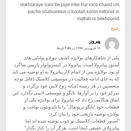
dokhtaraye irani be jaye inke har rooz chand cm
pache shalvareton o kootah konin mitonid in
matlab ro bekhoonid
پاسخ
پيروز
۱۸ فروردین ۱۳۸۵ در ۳:۵۵ ق٫ظ
یکی از شاهکارهای بولانژه کشف نبوغ و توانایی های
آستور پیاتزولا است. پیاتزولا در کنسرواتوار پاریس شاگرد
او بود. بولانژه پس از اتمام کار پیاتزولا به او توصیه می کند
که به جای ادامه فعالیت در موسیقی کلاسیک (قابل توجه
متعصبین در هر زمینه ای)به روح لاتین خود برگردد و
تمرکز خود را بر آوازها، تانگو و موسیقی لاتینی بگذارد. این
اتفاق هنگامی رخ داد که پیاتزولا برای بولانژه یکی از
قطعات خود “تانگو تریونفال” را با باندونئون نواخت و
بولانژه توصیه تاریخی خود را بیان کرد:
“آستور قطعات کلاسیک تو خوب نوشته شده اند اما
پیاتزولای حقیقی اینجا است. هرگز آن را کنار نگذار”