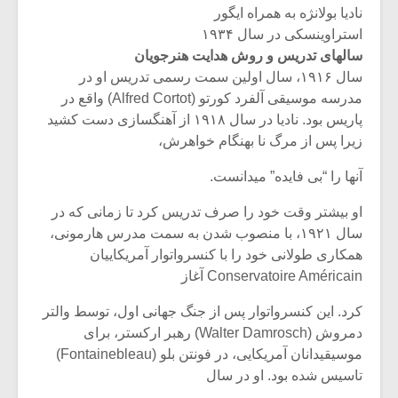
نادیا بولانژه به همراه ایگور
استراوینسکی در سال ۱۹۳۴
سالهای تدریس و روش هدایت هنرجویان
سال ۱۹۱۶، سال اولین سمت رسمی تدریس او در
مدرسه موسیقی آلفرد کورتو (Alfred Cortot) واقع در
پاریس بود. نادیا در سال ۱۹۱۸ از آهنگسازی دست کشید
زیرا پس از مرگ نا بهنگام خواهرش،
آنها را “بی فایده” میدانست.
او بیشتر وقت خود را صرف تدریس کرد تا زمانی که در
سال ۱۹۲۱، با منصوب شدن به سمت مدرس هارمونی،
همکاری طولانی خود را با کنسرواتوار آمریکاییان
Conservatoire Américain آغاز
کرد. این کنسرواتوار پس از جنگ جهانی اول، توسط والتر
دمروش (Walter Damrosch) رهبر ارکستر، برای
موسیقیدانان آمریکایی، در فونتن بلو (Fontainebleau)
تاسیس شده بود. او در سال