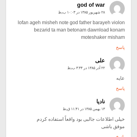
god of war
۲۸ شهریور ۱۳۸۵ در ۱۰:۰۳ ب٫ظ
lofan ageh misheh note god father barayeh violon
bezarid ta man betonam dawnload konam
moteshaker misham
پاسخ
علی
۲۲ آذر ۱۳۸۵ در ۳:۴۴ ب٫ظ
عایه
پاسخ
نادیا
۱۳ بهمن ۱۳۸۵ در ۱۱:۴۱ ق٫ظ
خیلی اطلاعات جالبی بود واقعاً استفاده کردم
موفق باشی
پاسخ