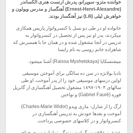
خواننده متزو- سوپرانو، پدرش ارنست هنری الکساندر
(Ernest-Henri-Alexandre) آهنگساز و مدرس ویولون و
خواهرش لیلی (Lili) نیز آهنگساز بودند.
خانواده او در طی دو نسل با کنسرواتوار پاریس همکاری
میکردند، پدر او نیز پس از تحصیل در کنسرواتوار به
تدریس در آنجا مشغول شده و در همان جا با همسرش که
شاهزاده خانم روسی به نام رایسا
میشتسکایا (Raissa Myshetskaya) آشنا میشود.
نادیا بولانژه در سن ده سالگی برای آموختن موسیقی
اولین درسهای موسیقی خود را از پدر آموخت. او طی
سالهای ۱۹۰۴-۱۸۹۷ مشغول تحصیل آهنگسازی از گابریل
میکلوش روژا
موریس ژار
فوره (Gabriel Fauré) و نواختن
ارگ را از شارل- ماری ویدو (Charles-Marie Widor)
آموخت و بعدها خودش به تدریس آهنگسازی در
کنسرواتوار و در کلاسهای خصوصی پرداخت.
یادداشتی بر موسیقی
دوره آموزش
متن فیلم «متری
موسیقی بر
عشق و علاقه بزرگ او در زندگی تماما به سوی خواهر