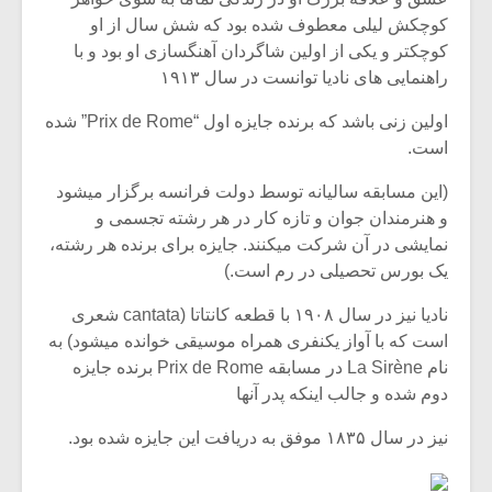
شیش و نیم»
موسیقی فی
کوچکش لیلی معطوف شده بود که شش سال از او
برگزار می 
کوچکتر و یکی از اولین شاگردان آهنگسازی او بود و با
اگر نمی توانی
سکانسی به 
راهنمایی های نادیا توانست در سال ۱۹۱۳
مشهورترین باشی،
موسیقی فیلم 
بدنام ترین باش
اولین زنی باشد که برنده جایزه اول “Prix de Rome” شده
است.
(این مسابقه سالیانه توسط دولت فرانسه برگزار میشود
و هنرمندان جوان و تازه کار در هر رشته تجسمی و
نمایشی در آن شرکت میکنند. جایزه برای برنده هر رشته،
یک بورس تحصیلی در رم است.)
نادیا نیز در سال ۱۹۰۸ با قطعه کانتاتا (cantata شعری‌
است که‌ با آواز یکنفری‌ همراه‌ موسیقی‌ خوانده‌ میشود) به
نام La Sirène در مسابقه Prix de Rome برنده جایزه
دوم شده و جالب اینکه پدر آنها
نیز در سال ۱۸۳۵ موفق به دریافت این جایزه شده بود.