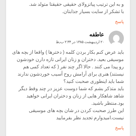
و به این ترتیب پیاتزولای حقیقی حقیقتا متولد شد.
با تشکر از سایت بسیار جذابتان.
پاسخ
عاطفه
۲۰ اردیبهشت ۱۳۸۵ در ۲:۳۴ ب٫ظ
باید عرض کنم بکار بردن کلمه ( دخترها ) واقعا از بچه های
موسیقی بعید. دختران و زنان ایرانی تازه دارن خودشون
رو پیدا می کنند . حالا اگر چند نفر ( که تعداد کمی هم
نیستند) هنری برای آرامش روح آسیب خوردشون ندارند
شما باید اینطوری صحبت کنید؟
باید متذکر بشم که شما دوست عزیز در چند وقط دیگر
شاهد شاهکار هایی از زنان و دختران ایرانی خواهید
بود.منتظر باشید.
این طرز صحبت کردن در شان بچه های موسیقی
نیست.امیدوارم تجدید نظر بفرمایید
پاسخ