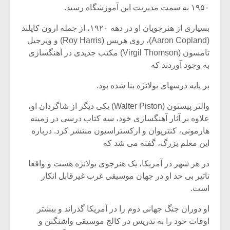
۱۹۵۰ به سمت مدیریت این آموزشگاه رسید.
بسیاری از هنرجویان او در دهه ۱۹۲۰، از جمله ارون کاپلند
(Aaron Copland)، روی هریس (Roy Harris) و ویرجیل
تامسون (Virgil Thomson) مکتب جدیدی در آهنگسازی
به وجود آوردند که
بر پایه درسهای بولانژه بنا شده بود.
والتر پیستون (Walter Piston) یکی دیگر از شاگردان او،
علاوه بر آثار آهنگسازی خود، سه کتاب درسی در زمینه
هارمونی، کنترپوان و ارکستراسیون منتشر کرد. درباره
این معلم بزرگ، گفته می شد که
در هر شهر در آمریکا، یک هنرجوی بولانژه هست و واقعا
تاثیر بی حد او در جهان موسیقی غرب غیرقابل انکار
است.
او دوران جنگ جهانی دوم را در آمریکا گذراند و بیشتر
اوقات خود را به تدریس در کالج موسیقی واشنگتن و