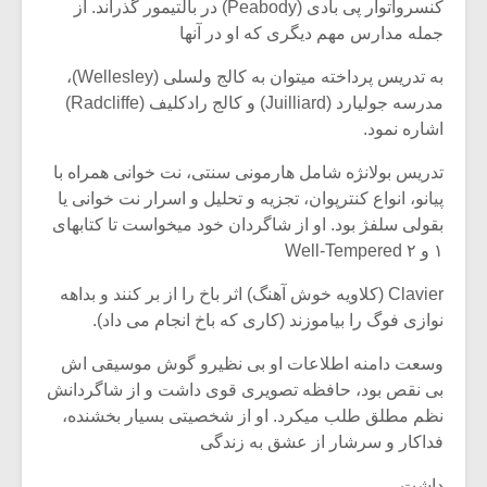
کنسرواتوار پی بادی (Peabody) در بالتیمور گذراند. از
جمله مدارس مهم دیگری که او در آنها
به تدریس پرداخته میتوان به کالج ولسلی (Wellesley)،
مدرسه جولیارد (Juilliard) و کالج رادکلیف (Radcliffe)
اشاره نمود.
تدریس بولانژه شامل هارمونی سنتی، نت خوانی همراه با
پیانو، انواع کنترپوان، تجزیه و تحلیل و اسرار نت خوانی یا
بقولی سلفژ بود. او از شاگردان خود میخواست تا کتابهای
۱ و ۲ Well-Tempered
Clavier (کلاویه خوش آهنگ) اثر باخ را از بر کنند و بداهه
نوازی فوگ را بیاموزند (کاری که باخ انجام می داد).
وسعت دامنه اطلاعات او بی نظیرو گوش موسیقی اش
بی نقص بود، حافظه تصویری قوی داشت و از شاگردانش
نظم مطلق طلب میکرد. او از شخصیتی بسیار بخشنده،
فداکار و سرشار از عشق به زندگی
داشت.