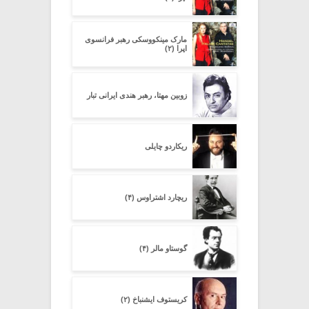
مارک مینکووسکی رهبر فرانسوی
اپرا (۲)
زوبین مهتا، رهبر هندی ایرانی تبار
ریکاردو چایلی
ریچارد اشتراوس (۴)
گوستاو مالر (۴)
کریستوف ایشنباخ (۲)