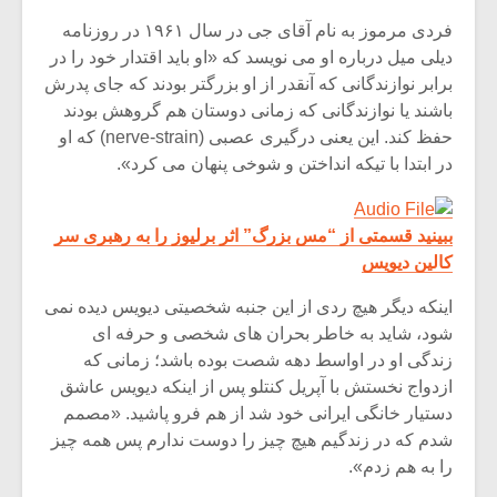
فردی مرموز به نام آقای جی در سال ۱۹۶۱ در روزنامه
دیلی میل درباره او می نویسد که «او باید اقتدار خود را در
برابر نوازندگانی که آنقدر از او بزرگتر بودند که جای پدرش
باشند یا نوازندگانی که زمانی دوستان هم گروهش بودند
حفظ کند. این یعنی درگیری عصبی (nerve-strain) که او
در ابتدا با تیکه انداختن و شوخی پنهان می کرد».
ببینید قسمتی از “مس بزرگ” اثر برلیوز را به رهبری سر
کالین دیویس
اینکه دیگر هیچ ردی از این جنبه شخصیتی دیویس دیده نمی
شود، شاید به خاطر بحران های شخصی و حرفه ای
زندگی او در اواسط دهه شصت بوده باشد؛ زمانی که
ازدواج نخستش با آپریل کنتلو پس از اینکه دیویس عاشق
دستیار خانگی ایرانی خود شد از هم فرو پاشید. «مصمم
شدم که در زندگیم هیچ چیز را دوست ندارم پس همه چیز
را به هم زدم».