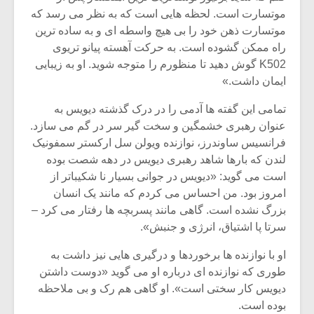
شیش و نیم»
موسیقی فی
موتسارت است. لحظه هایی است که به نظر می رسد که
برگزار می 
موتسارت ذهن خود را بی هیچ واسطه ای و به ساده ترین
اگر نمی توانی
سکانسی به 
راه ممکن گشوده است. به حرکت آهسته پیانو تریوی
مشهورترین باشی،
موسیقی فیلم 
K502 گوش دهید تا منظورم را متوجه شوید. او به زیبایی
بدنام ترین باش
ایمان داشت.»
تمامی این گفته ها آدمی را در درک گذشته دیویس به
عنوان رهبری خشمگین و سخت گیر سر در گم می سازد.
فرانسیس ساوندرز، نوازنده ویولن سل ارکستر سمفونیک
لندن که بارها شاهد رهبری دیویس در دهه شصت بوده
است می گوید: «دیویس در جوانی بسیار نا شکیباتر از
امروز بود. من احساس می کردم که مانند یک انسان
بزرگ نشده است. گاهی مانند پسربچه ها رفتار می کرد –
سرتا پا اشتیاق، انرژی و جنبش».
او با نوازنده ها برخوردها و درگیری هایی نیز داشت به
طوری که نوازنده ای درباره او می گوید «دوست داشتن
دیویس کار سختی است». او گاهی هم رک و بی ملاحظه
بوده است.