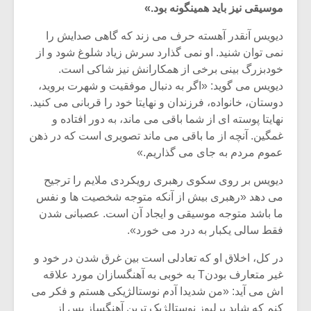
موسیقی نیز باید همینگونه بود.»
دیویس آنقدر آهسته حرف می زند که گاهی صدایش را
نمی توان شنید. او نمی گذارد سرش زیاد شلوغ شود و از
خودبزرگ بینی برخی از همکارانش نیز شاکی است.
دیویس می گوید: «اگر به دنبال موفقیت و شهرت بروید،
دوستان، خانواده، فرزندان و نهایتا خود را قربانی می کنید.
نهایتا پوسته ای از شما باقی می ماند، به دور افتاده و
غمگین. آنچه از ما باقی می ماند تصویری است که در ذهن
عموم مردم به جای می گذاریم.»
دیویس بر روی سکوی رهبری رویکردی ملایم را ترجیح
می دهد «رهبری بیش از آنکه متوجه شخصیت ها و نفس
ما باشد متوجه موسیقی و ایجاد آن است. عصبانی شدن
میکلوش روژا
موریس ژار
فقط سالی یکبار به درد می خورد».
در کل، اخلاق او که تعادلی است بین غرق شدن در خود و
غیر متعارف بودنT به خوبی به آهنگسازان مورد علاقه
یادداشتی بر موسیقی
دوره آموزش
اش می آید: «من شدیدا آدم نوستالژیکی هستم و فکر می
متن فیلم «متری
موسیقی بر
کنم که شاید برلیوز نوستالژیک ترین آهنگساز پس از