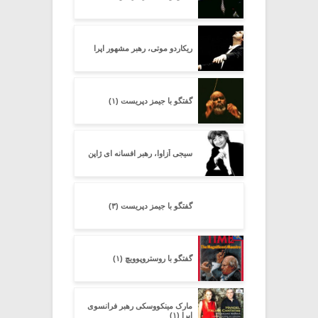
ریکاردو موتی، رهبر مشهور اپرا
گفتگو با جیمز دپریست (۱)
سیجی اُزاوا، رهبر افسانه ای ژاپن
گفتگو با جیمز دپریست (۳)
گفتگو با روستروپوویچ (۱)
مارک مینکووسکی رهبر فرانسوی
اپرا (۱)