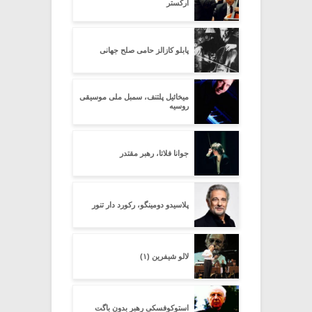
ارکستر
پابلو کازالز حامی صلح جهانی
میخائیل پلتنف، سمبل ملی موسیقی
روسیه
جوانا فلاتا، رهبر مقتدر
پلاسیدو دومینگو، رکورد دار تنور
لالو شیفرین (۱)
استوکوفسکی رهبر بدون باگت