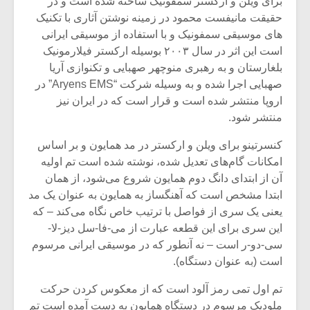
برای ویلن و ارکستر سمفونیک ساخته شده است و در
شیش و نیم»
موسیقی فی
برگزار می 
حقیقت مانیفست محمود در زمینه نوشتن آثاری با تکنیک
های موسیقی سمفونیک و با استفاده از موسیقی ایرانی
اگر نمی توانی
سکانسی به 
است این اثر در سال ۲۰۰۳ بوسیله ارکستر فیلارمونیک
مشهورترین باشی،
موسیقی فیلم 
بلغارستان و به رهبری منوچهر صهبایی و تکنوازی آریا
بدنام ترین باش
صهبایی اجرا شده و به وسیله شرکت “Aryens EMS” در
اروپا منتشر شده است و قرار است که در ایران نیز
منتشر شود.
کنسرتینو برای ویلن و ارکستر در مد همایون و بر اساس
امکانات گام‌های تعدیل شده، نوشته شده است تم اولیه
آن از ابتدای دانگ دوم همایون شروع می‌شود، از همان
ابتدا مشخص است که آهنگساز به همایون به عنوان یک مد
یعنی یک سری از فواصل با ترتیب خاص نگاه می‌کند – که
این سری برای این قطعه عبارت از می-فا-سل دیز-لا-
سی-دو-ر است – نه آنطور که در موسیقی ایرانی مرسوم
است (به عنوان دستگاه).
تم اول تمی رمز آلود است که از معکوس کردن حرکت
ملودیک مرسوم در دستگاه همایون به دست آمده است تم