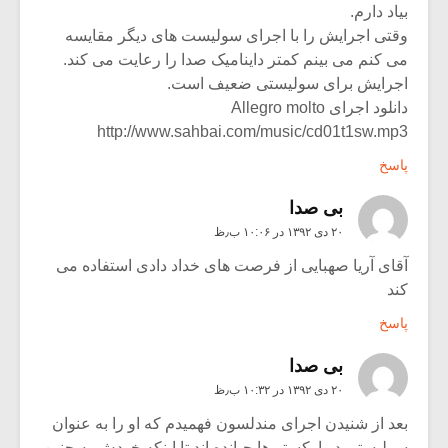
بیاد دارم.
وقتی اجرایش را با اجرای سولیست های دیگر مقایسه
می کنم می بینم کمتر داینامیک صدا را رعایت می کند.
اجرایش برای سولیستی ضعیف است.
دانلود اجرای Allegro molto
http://www.sahbai.com/music/cd01t1sw.mp3
پاسخ
بی صدا
۲۰ دی ۱۳۹۲ در ۱۰:۰۶ ب٫ظ
آقای آریا صهبایی از فرصت های خداد دادی استفاده می
کند
پاسخ
بی صدا
۲۰ دی ۱۳۹۲ در ۱۰:۳۲ ب٫ظ
بعد از شنیدن اجرای مندلسون فهمیدم که او را به عنوان
سولیستی در ارکستر ها چپانده اند تا اینکه خودش به چنین