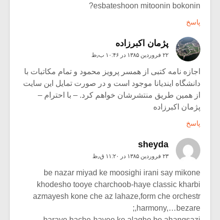
esbateshoon mitoonin bokonin?
پاسخ
پژمان اکبرزاده
۲۲ فروردین ۱۳۸۵ در ۱۰:۴۶ ب٫ظ
اجازه نامه کتبی از همسر پرویز محمود و تمام مکاتبات با
دانشگاه ایندیانا موجود است و در صورت تمایل این سایت
از همین طریق منتشرشان خواهم کرد. – با احترام –
پژمان اکبرزاده
پاسخ
sheyda
۲۳ فروردین ۱۳۸۵ در ۱۱:۲۰ ق٫ظ
be nazar miyad ke moosighi irani say mikone
khodesho tooye charchoob-haye classic kharbi
azmayesh kone che az lahaze,form che orchestr
,harmony,…bezare;
baraye bache-hayee ke alaghe be ahangsazi