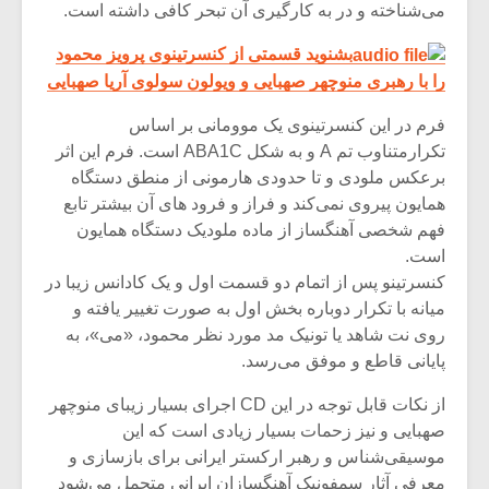
می‌شناخته و در به کارگیری آن تبحر کافی داشته است.
بشنوید قسمتی از کنسرتینوی پرویز محمود
را با رهبری منوچهر صهبایی و ویولون سولوی آریا صهبایی
فرم در این کنسرتینوی یک موومانی بر اساس
تکرارمتناوب تم A و به شکل ABA1C است. فرم این اثر
برعکس ملودی و تا حدودی هارمونی از منطق دستگاه
همایون پیروی نمی‌کند و فراز و فرود های آن بیشتر تابع
فهم شخصی آهنگساز از ماده ملودیک دستگاه همایون
است.
کنسرتینو پس از اتمام دو قسمت اول و یک کادانس زیبا در
میانه با تکرار دوباره بخش اول به صورت تغییر یافته و
روی نت شاهد یا تونیک مد مورد نظر محمود، «می»، به
پایانی قاطع و موفق می‌رسد.
از نکات قابل توجه در این CD اجرای بسیار زیبای منوچهر
صهبایی و نیز زحمات بسیار زیادی است که این
موسیقی‌شناس و رهبر ارکستر ایرانی برای بازسازی و
معرفی آثار سمفونیک آهنگسازان ایرانی متحمل می‌شود