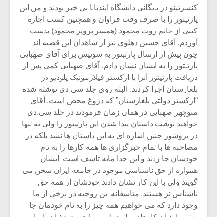
کنسرتینو در بایگانی دانشگاه ایندیانا بی خبر بودند و من این
پارتیتور را با صرف وقت فراوان و همچنین کسب اجازه
کتبی از خانم روت محمود (همسر پرویز محمود) بدست
آوردم. آقای حسین دهلوی نیز از شاهدان این قضیه اند
چون پیش از ارسال پارتیتور به سوییس برای آقای صهبایی
پارتیتور را به ایشان نشان دادم. آقای صهبایی کمی پس از
دریافت پارتیتور آنرا با ارکستر فیلارمونیک پلودیو در
بلغارستان اجرا کردند. البته روی جلد سی دی نوشته شده
“ارکستر دولتی بلغارستان” که دروغ محض است. آقای
منوچهر صهبایی در همان زمان فرمودند در جلد سی.دی
خواهند نوشت داستان پیدا شدن این پارتیتور را ولی نه تنها
در بروشور چنین اشاره ای به این داستان ها نشد بلکه در
مصاحبه ها با تمام خبرگزاری ها همه کارها را به نام
خودشان جا زدند و این جدا مایه تاسف است. ایشان
همواره از حق ناشناسی موجود در جامعه ایران سخن می
گویند ولی با این کار نشان دادند خودشان از همه حق
ناشناس تر هستند. متاسفانه این روحیه در برخی از ما
وجود دارد که می خواهیم همه چیز را به نام خودمان جا
بزنیم. ایشان کارهای پیانوی لومر را هم خودشان با پیانو