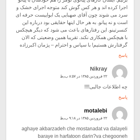
اجرا کرده اند و هر کس گوش کند متوجه اجرای خشک و
سرد می شوند چون آقای صهبایی یک ابواییست حرفه ای
است و نه پیانو. به هر حال اینها حقایقی بود درباره این
کنسرتینو. این رفتارهای باعث می شود که دیگر هیچکس
با هیچکس همکاری نکند. تقریبا همین وضعیتی که الان
گرفتارش هستیم! با سپاس و احترام – پژمان اکبرزاده
پاسخ
Nikray
۲۲ فروردین ۱۳۸۵ در ۸:۵۷ ب٫ظ
چه اطلاعات جالبی!!!!
پاسخ
motalebi
۲۲ فروردین ۱۳۸۵ در ۹:۱۸ ب٫ظ
aghaye akbarzadeh che mostanadat va dalayeli
baraye in harfatoon darin?va chegooneh