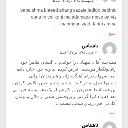
۲ اردیبهشت ۱۳۸۵ در ۱۱:۲۵ ب٫ظ
baba shma biaeed ahang sazaie jadido bebinid
oona ro vel koni ma adamaee mese parviz
mahmood ziad darim amma …..
پاسخ
ناشناس
۲۲ خرداد ۱۳۸۵ در ۳:۳۷ ق٫ظ
مصاحبه آقای صهبایی را خواندم … ایشان ظاهرا خود
راقانونگذار موسیقی فرض کرده اند وبه خود اجازه داده
اندبه سهولت برای آهنگسازان و هنرمندان ایرانی
دستورالعمل صادر کنند : باید و نباید و تعیین تکلیف کردن و
این همه ادعا بخصوص در کارهنر از یک ذهن بسته خبر می
دهد که با دکترا گرفتن و پروفسور شدن از فلان و بهمان
آکادمی هم درمان شدنی نیست …
پاسخ
ناشناس