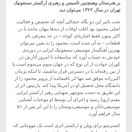
بر هنرستان وهمچنین تاسیس و رهبری ارکستر سمفونیک
تهران در سال ۱۳۲۲ می‌توان دید.
تحت تاثیر این دو نگاه جنجالی آنچه که تخصص و فعالیت
اصلی محمود بود اغلب اوقات از دیدها پنهان مانده یا در
اکثر متون فقط اشاره‌ای کوتاه – در حد معرفی نام
قطعات – به آن شده است. محمود را به یقین می‌توان
بهترین آهنگساز موسیقی سمفونیک ایرانی در دوره‌ی
خودش به حساب آورد که متاسفانه تا امروز آثارش در
کوران حوادث از آن نوع که در جهان سوم مرسوم است یا
از بین رفته‌اند یا در دسترس قرار نداشتند، تا اینکه پژمان
اکبرزاده موفق شد تنها اثر باقیمانده از پرویز محمود را از
دانشگاه محل تحصیل او در آمریکا پیدا کند. پارتیتور اثر از
میکلوش روژا
موریس ژار
این طریق به دست منوچهر صهبایی رهبر ارکستر ایرانی
مقیم اروپا رسید و اجرای آن توسط او موجبات آشنایی
موسیقی‌دانان و موسیقی‌دوستان را با این اثر پس از ۵۱
سال فراهم آورد.
یادداشتی بر موسیقی
دوره آموزش
کنسرتینو برای ویلن و ارکستر اثری است یک موومانی که
متن فیلم «متری
موسیقی بر