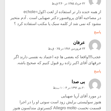
۲۲ خرداد ۱۳۸۵ در ۳:۴۰ ق٫ظ
از همه خنده دار تر استفاده از لغت اکول=echole
در مصاحبه آقای پروفسور-دکتر صهبایی است . آدم متحیر
مشود که نمی شد از کلمه سبک یا مکتب استفاده کرد ؟
پاسخ
عرفان
۲۳ فروردین ۱۳۸۶ در ۰:۲۵ ق٫ظ
عجب!!!!واقعا که بعضی ها چه اعتماد به نفسی دارند اگر
حرفهای آقای اکبر زاده رو قبول کنیم که صحیح باشه.
پاسخ
بی صدا
۲۰ دی ۱۳۹۲ در ۱۰:۰۳ ب٫ظ
در مورد آقای آریا صهبایی
هنوز سولیستی برایش زود است سوتی او را در اجرا
قسمت نخست Allegro molto کنسرتوی مندلسون هنوز