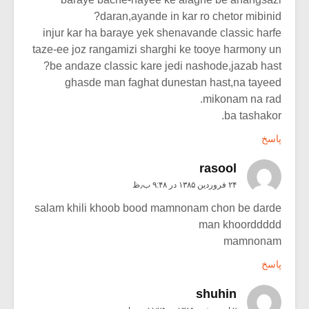
daran,ayande in kar ro chetor mibinid?
injur kar ha baraye yek shenavande classic harfe
taze-ee joz rangamizi sharghi ke tooye harmony un
be andaze classic kare jedi nashode,jazab hast?
ghasde man faghat dunestan hast,na tayeed
mikonam na rad.
ba tashakor.
پاسخ
rasool
۲۴ فروردین ۱۳۸۵ در ۹:۴۸ ب٫ظ
salam khili khoob bood mamnonam chon be darde
man khoorddddd
mamnonam
پاسخ
shuhin