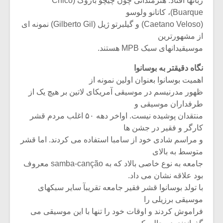
زبانها افتاد. هنرمندانی چون چیچو باروک (Chico
Buarque)، کاتانو ولوسو
(Caetano Veloso) و گیلبرتو ژیل (Gilberto Gil) نمونه ای
از مشهورترین
موسیقیدانهای سبک MPB هستند.
نگاه دقیقتر به بوسانوا
اهمیت بوسانوا بعنوان اولین نمونه از
ظهور مدرنیسم در موسیقی آمریکای لاتین بر هیچ یک از
طرفداران موسیقی و
منتقدان پوشیده نیست. اواخر دهه ۵۰ اغلب مردم قشر
کارگر و فقیر در جشن ها
و مراسم شادی خود از سامبا استفاده می کردند. اما قشر
متوسط به بالای
جامعه به نوع خاصی بالاد که به samba-canção معروف
بود علاقه نشان می داد.
با تولد بوسانوا قشر فقیر جامعه تقریبآ سایر سبکهای
موسیقی برزیلی را
فراموش کردند و اوقات خود را تنها با این موسیقی می