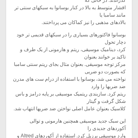
گذراندند. در حالی که
اقشار متوسط به بالا در کنار بوسانوا به سبکهای سنتی تر
مانند سامبا یا
بالادهای مذهبی را نیز کماکان می پرداختند.
بوسانوا فاکتورهای بسیاری را در سبکهای قدیمی تر خود
دچار تحول
کرد، دینامیک موسیقی، ریتم و هارمونی از یک طرف و
تاکید بر خوانند بعنوان
مرکز توجه موسیقی. بعنوان مثال بجای ریتم سنتی سامبا
که بصورت دو ضربی
نواخته می شد، بوسانوا با استفاده از درام ست های مدرن
ضد ضربها را وارد
ریتم کرد. سازبندی ریتمیک موسیقی بر پایه درامز و باس
شکل گرفت و گیتار
کلاسیک بعنوان عامل اصلی نواختن ضد ضربها انتهاب شد.
این سبک جدید موسیقی همچنین هارمونی و توالی
آکوردهای جدیدی را
وارد موسیقی برزیل کرد. استفاده از آکوردهای Altred و