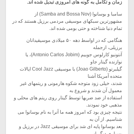
زمان و تکامل به گونه های امروزی تبدیل شده اند.
سامبا و بوسانوا (Samba and Bossa Nov) از
مشهورترین سبکهای موسیقی مردمی برزیل هستند که در
تمام دنیا شناخته و حتی بومی شده اند.
هنگامی که در اواسط دهه ۵۰ میلادی موسیقیدانان
برزیلی، ازجمله
آنتونیو کارلوس جوبیم (Antonio Carlos Jobim)، یا
نوازنده گیتار جاو
گیلبرتو (Joao Gilberto) با موسیقی Cool Jazz ایالات
متحده آمریکا آشنا
شدند، خیلی زود متوجه شکوه هارمونی و ریتمهای غیر
معمول آن شدند و شروع به
میکلوش روژا
موریس ژار
استفاده از ضد ضربها توسط گیتار روی ریتم های محلی و
مذهبی خود نمودند.
نتیجه چیزی بود که امروز همه ما آنرا به نام بوسانوا می
شناسیم. از آن به
یادداشتی بر موسیقی
دوره آموزش
بعد بوسانوا پایه ای شد برای موسیقی Jazz در برزیل و
متن فیلم «متری
موسیقی بر
بسیاری دیگر از