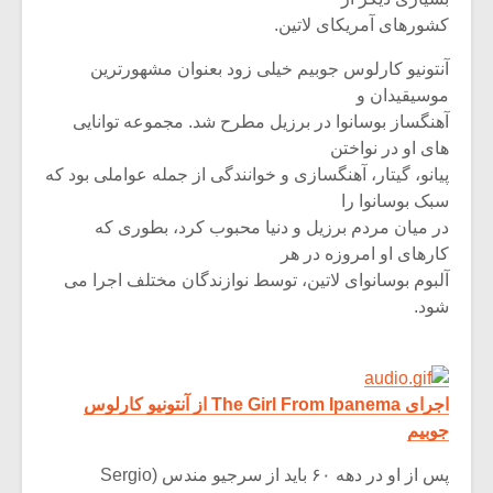
شیش و نیم»
موسیقی فی
برگزار می 
کشورهای آمریکای لاتین.
اگر نمی توانی
سکانسی به 
آنتونیو کارلوس جوبیم خیلی زود بعنوان مشهورترین
مشهورترین باشی،
موسیقی فیلم 
موسیقیدان و
بدنام ترین باش
آهنگساز بوسانوا در برزیل مطرح شد. مجموعه توانایی
های او در نواختن
پیانو، گیتار، آهنگسازی و خوانندگی از جمله عواملی بود که
سبک بوسانوا را
در میان مردم برزیل و دنیا محبوب کرد، بطوری که
کارهای او امروزه در هر
آلبوم بوسانوای لاتین، توسط نوازندگان مختلف اجرا می
شود.
اجرای The Girl From Ipanema از آنتونیو کارلوس
جوبیم
پس از او در دهه ۶۰ باید از سرجیو مندس (Sergio