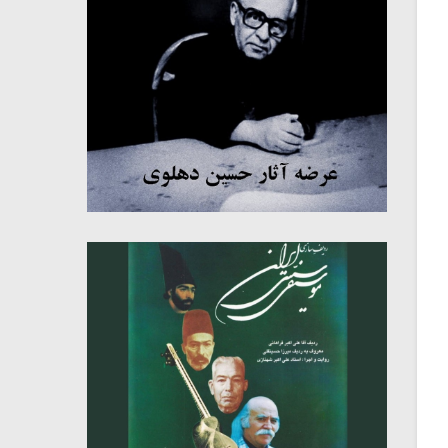
میکلوش روژا
موریس ژار