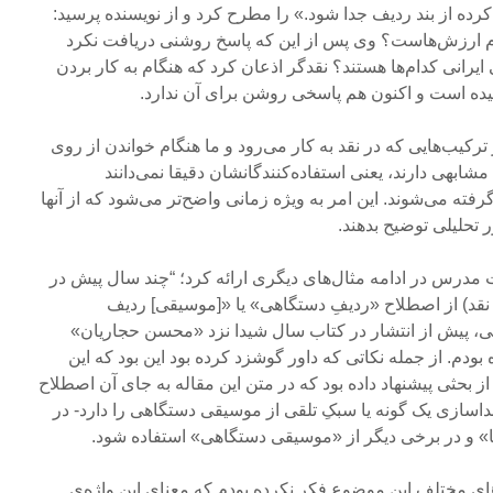
ده از بند ردیف جدا شود.» را مطرح کرد و از نویسنده پرسید:
م ارزش‌هاست؟ وی پس از این که پاسخ روشنی دریافت نکرد
یرانی کدام‌ها هستند؟ نقدگر اذعان کرد که هنگام به کار بردن
شیده است و اکنون هم پاسخی روشن برای آن ندارد.
رکیب‌هایی که در نقد به کار می‌رود و ما هنگام خواندن از روی
بهی دارند، یعنی استفاده‌کنندگانشان دقیقا نمی‌دانند
ته می‌شوند. این امر به ویژه زمانی واضح‌تر می‌شود که از آنها
 تحلیلی توضیح بدهند.
 مدرس در ادامه مثال‌های دیگری ارائه کرد؛ “چند سال پیش در
 نقد) از اصطلاح «ردیفِ دستگاهی» یا «[موسیقی] ردیف
، پیش از انتشار در کتاب سال شیدا نزد «محسن حجاریان»
بودم. از جمله نکاتی که داور گوشزد کرده بود این بود که این
بحثی پیشنهاد داده بود که در متن این مقاله به جای آن اصطلاح
اسازی یک گونه یا سبکِ تلقی از موسیقی دستگاهی را دارد- در
ا» و در برخی دیگر از «موسیقی دستگاهی» استفاده شود.
های مختلف این موضوع فکر نکرده بودم که معنای این واژه‌ی