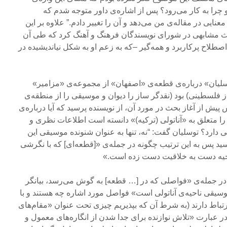
را به کار می‌رود؟ پس از اشاره‌ی داور متوجه شدم که
نایی در مقاله‌ی من می‌دهد و آن را تغییر دادم.” علاوه بر این
ث مشابهی در شورای نویسندگان فرهنگ و آهنگ کرد که طی آن
صطلاح پرکاربرد و همه‌گیر –که به زعم او به شکل نیاندیشیده در
سلیان» درباره‌ی قطعه‌ی «اصفهان» از مجموعه‌ی «مزامیر»
ز فلسطینی) بود (نقدگر ساز را دیوان و موسیقی را از منطقه‌ی
پیش از آغاز بحث در مورد آن، از نویسنده پرسید که آیا درباره‌ی
ا متعلق به «آناتولی (ترکیه)» دانسته است اطلاعات نظری و
 دارد؟ توسلیان گفت: “نه، تنها به عنوان شنونده موسیقی این
د پس به این ترتیب چگونه در جمله‌ی «[قطعه‌ای] که با نگرشی
حیه دست به خلاقیت دست زده است.»
ر جمله‌ی «فواصلی که در [… قطعه] به گوش می‌رسد، بیانگر
سیقی ناحیه‌ی آناتولی است» فواصل مورد اشاره‌ چه هستند و با
ارتباط دارند (به شرط آن که بپذیریم چیزی تحت عنوان «مقام‌های
ا در عبارت «تلاش نوازنده برای جدا شدن از انگاره‌های معمول و