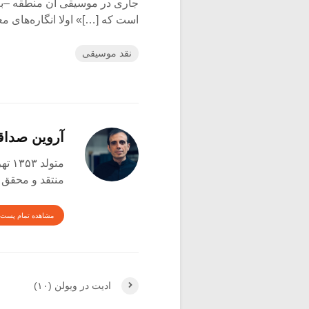
جاری در موسیقی آن منطقه –به ل
است که […]» اولا انگاره‌های 
نقد موسیقی
آروین صدا
متولد ۱۳۵۳ تهران
منتقد و محقق
مشاهده تمام پست 
ادیت در ویولن (۱۰)