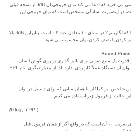
فرض کنید که یک آمپلی فایر صوتی می خرید که ادعا می کند توان خروجی آن 3dB از نسخه قبلی
است، در اینصورت بسادگی مشخص است که توان خروجی این
برابر توان نمونه قبلی است، چرا که لگاریتم ۲ در مبنای ۱۰ معادل عدد ۰.۳ است. بنابراین 3dB بالا
برابر کردن یا نصف کردن توان محسوب می شود.
ز قدرت یک منبع صوتی برای تاثیر گذاری بر روی گوش انسان
است، داشتن احساس از میزان توان آن دستگاه عملآ کاربردی ندارد. لذا از معیار دیگری بنام SPL
ن شاخص نیز کماکان با همان مبانی که برای دسیبل در توان
این حالت از فرمول زیر استفاده می کنیم :
20 log
(P
/P
)
۱۰
۰
(علت استفاده از ضریب ۲۰ بجای ضریب ۱۰ آن است که در واقع اگر از همان فرمول قبل