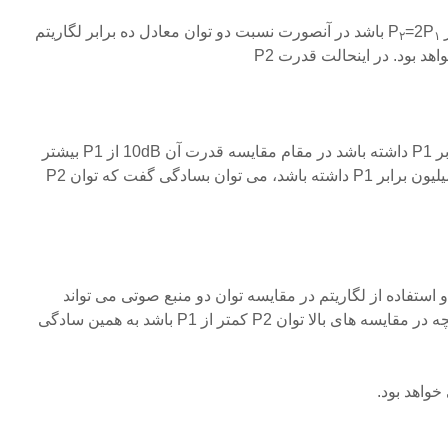
P
=2P
باشد در آنصورت نسبت دو توان معادل ده برابر لگاریتم
۲
۱
و یا اگر P2 قدرتی معادل ده برابر P1 داشته باشد در مقام مقایسه قدرت آن 10dB از P1 بیشتر
است. اگر P2 توانی معادل یک میلیون برابر P1 داشته باشد، می توان بسادگی گفت که توان P2
استفاده از لگاریتم در مقایسه توان دو منبع صوتی می تواند
ساده باشد. نکته دیگر اینکه چنانچه در مقایسه های بالا توان P2 کمتر از P1 باشد به همین سادگی
واهد بود.