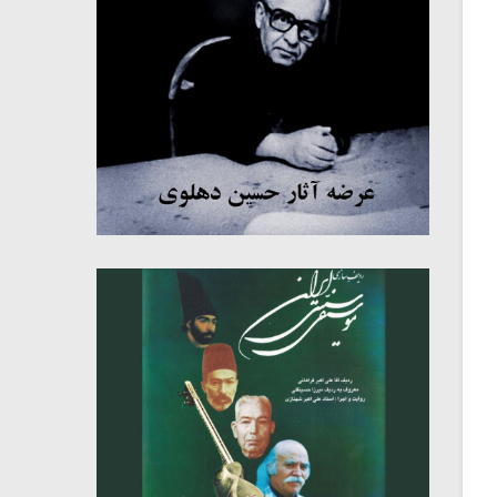
میکلوش روژا
موریس ژار