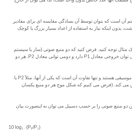
م آن است که بتوان توسط آن بسادگی مقایسه ای برای مقادیر
ت، بدون اینکه نیاز به استفاده از اعداد بسیار بزرگ یا کوچک
 مثال توجه کنید. فرض کنید که دو منبع صوتی (ساز یا سیستم
پخش صوت و … ) داریم که اولی توان خروجی معادل P1 دارد و دومی توانی معادل P2. هر دو
یکسان در حال اجرا یا پخش یک موسیقی هستند و تنها تفاوت آن است که یکی از آنها، مثلآ P2 با
می کند. (فرض می کنیم که شکل موج هر دو منبع یکسان
ن دو منبع صوتی را بر حسب دسیبل می توان به اینصورت بیان
10 log
(P
/P
)
۱۰
۲
۱