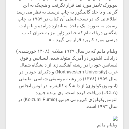
شیش و نیم»
موسیقی فی
نیویورک تایمز مورد نقد قرار نگرفت و هیچیک به این
برگزار می 
گرانی و با جلد گالینگور به چاپ نرسید. به نظر می رسد
اگر نمی توانی
سکانسی به 
اطلاعاتی که در نسخه اصلی آن کتاب در ۱۹۵۹ به چاپ
مشهورترین باشی،
موسیقی فیلم 
رسیده به صورت یک ماخذ استاندارد درآمده و با نهایت
بدنام ترین باش
شگفتی دریافته ام که حتا در ژاپن نیز به عنوان کتاب
درسی مورد کاربرد قرار می گیرد…»
ویلیام مالم که در سال ۱۹۲۹ میلادی (۱۳۰۸ خورشیدی)
درایالت ایلینویز در آمریکا متولد شده، لیسانس و فوق
لیسانس خود را در رشته آهنگسازی از دانشگاه شمال
غرب (Northwestern University) و دکترای خود را در
سال ۱۹۵۹ (۱۳۳۸) در رشته موسیقی شناسی تطبیقی
(اتنوموزیکولوژی) از دانشگاه کالیفرنیا در لوس آنجلس
(UCLA) دریافت کرده است. وی برنده جایزه
اتنوموزیکولوژی کویزومی فومیو (Koizumi Fumio) در
سال ۱۹۹۳ است.
ویلیام مالم