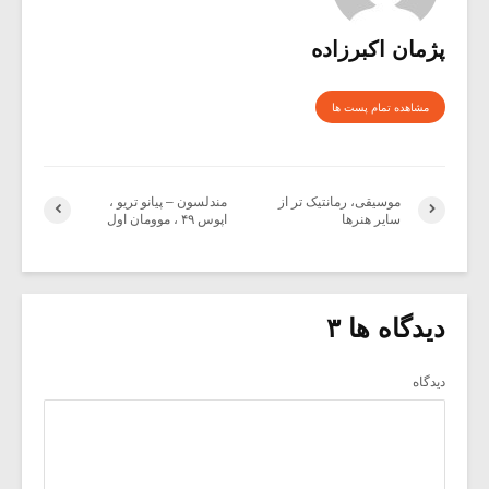
پژمان اکبرزاده
مشاهده تمام پست ها
موسیقی، رمانتیک تر از
مندلسون – پیانو تریو ،
سایر هنرها
اپوس ۴۹ ، موومان اول
دیدگاه ها ۳
دیدگاه