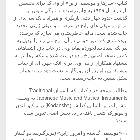
کتاب «سازها و موسیقی ژاپن» از وی که برای نخستین
بار در سال ۱۹۵۹ به چاپ رسیده به تازگی و پس از
گذشت حدود چهار دهه، بازنگری و همراه با یک سی.دی از
انواع موسیقی های رایج در عرصه موسیقی ژاپنی، تجدید
چاپ شده است. مالم خاطرنشان می سازد که درصدد
نبوده نثری که شور جوانی در آن موج می زند را تبدیل به
نثر یک استاد سالخورده نماید ولی در چاپ تازه اشتباهاتی
که در نسخه اصلی رخ داده درست شده و عکس ها نیز به
پیشنهاد همکاران ژاپنی وی، برای آنکه چهره ای از حیات
موسیقایی ژاپن در آن روزگار به دست دهد نیز به همان
شکل پیشین به چاپ رسیده است.
مطالب نسخه جدید کتاب که با عنوان Traditional
Japanese Music and Musical Instruments به وسیله
انتشارات بین المللی کدانشا (Kodansha) در توکیو، لندن
و نیویورک انتشار یافته در ده بخش اصلی تدوین شده
است:
۱- «موسیقی گذشته و امروز ژاپن» (دربرگیرنده دو گفتار