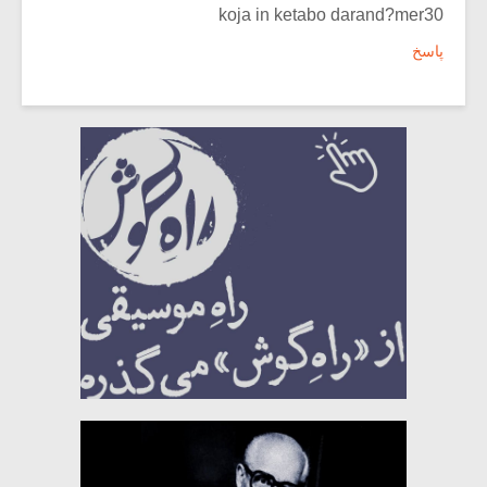
koja in ketabo darand?mer30
پاسخ