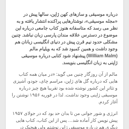
درباره موسیقی و سازهای کهن ژاپن، سالها پیش در
«مجله موسیقی»، نوشتارهایی پراکنده انتشار یافته و به
نظر می رسد که متاسفانه هنوز کتاب جامعی درباره این
موضوع در دسترس علاقه مندان پارسی زبان نباشد. چنین
مشکلی حدود نیم قرن پیش در دنیای انگلیسی زبانان هم
وجود داشت و همین کمبود شد که به ویلیام مالم
(William Malm) پیشنهاد شود کتابی درباره موسیقی
ژاپنی به زبان انگلیسی بنویسد.
مالم از آن روزگار چنین می گوید: «در میان همه کتاب
هایی که درباره گل های ژاپن، مراسم چای، جودو، آشپزی
و تئاترِ این کشور نوشته شده بود تقریبا هیچ چیز درباره
میکلوش روژا
موریس ژار
موسیقی ژاپنی وجود نداشت. لذا در فوریه ۱۹۵۶ نوشتن را
آغاز کردم.
انرژی و شور جوانی من تا بدان حد بود که در جولای ۱۹۵۷
یادداشتی بر موسیقی
دوره آموزش
پیش نویس کار آماده شد… پس از این کتاب، کتاب هایی
متن فیلم «متری
موسیقی بر
دیگری هم درباره موسیقی ژاپن نوشتم ولی هیچیک در