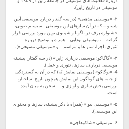
درباره فعالیت های موسیقی در جامعه ژاپن در ۱۹۵۹ و
موسیقی در تاریخ ژاپن).
۲- «موسیقی مذهبی» (در سه گفتار درباره موسیقی آیین
شینتو – که در آن سازهای این موسیقی ، سیستم صوتی،
جشنواره برف در ناگونا و شینتوی نوین مورد بررسی قرار
گرفته – ، موسیقی بودایی – همراه با توضیح درباره
تئوری، اجرا، ساز ها و مراسم – و «موسیقی مسیحی»).
۳- «گاگاکو؛ موسیقی درباری ژاپن» (در سه گفتار: پیشینه
موسیقی درباری، سازها، تئوری و عمل).
4- «نوگاکو» (موسیقی نمایش نُه) که در آن به گستردگی
از جنبه های گوناگون این نمایش همچون تاریخ، ساختار،
بررسی بخش سازی و آوازی و … سخن به میان آمده
است.
۵- «موسیقی بیوا» (همراه با ذکر پیشینه، سازها و محتوای
این موسیقی).
۶- موسیقی «شاکوهاچی» .