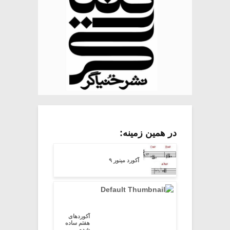
در همین زمینه:
آکورد مینور ۹
آکوردهای
هفتم ساده
شده