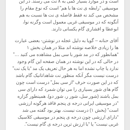
است و در موارد بسیار کمی به ۸ نت می رسند. در این
موسیقی “رابطه ی نت ها با هم” است که نوع مقام را
مشخص می کند نه فقط فاصله ی نت ها نسبت به هم
آنگونه که در موسیقی غربی معمول است وگرنه نوا،
ابوعطا و افشاری گام یکسانی دارند.
آقای حنانه – گویا به دلیل عجله در نوشتن- بعضی عبارت
ها را زیادی خلاصه نوشته اند مثلا در همان بخش ۱
“همانطور که در مد شور با سی بمل مشاهده می کنید …”
در حالی که در این نوشته در همان صفحه این گام وجود
ندارد یا چاپ نشده اما به هر حال تعریف یک مد “با یک نت”
درست نیست مگر آنکه منظور نت شاهد/تانیک گام باشد
که در این صورت حرف “از سی بمل” درست است چون
گام های شور بسیاری را می توان شمرد که دارای سی
بمل باشند (شور سل، شور ر، شور دو). همینطور گزاره
“در موسیقی ایرانی درجه ی پنجم فاقد هرگونه ارزشی
است” (بخش ۱) درست نیست. بهتر بود گفته می شد
“دارای ارزشی چون درجه ی پنجم در موسیقی کلاسیک
غربی نیست” یا “با ارزش ترین درجه ی گام نیست”.