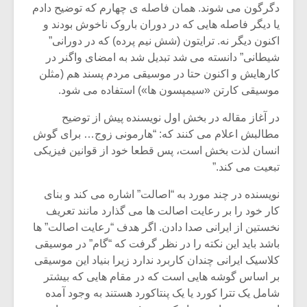
شیش و نیم»
موسیقی فی
دگرگون می شوند. همان فاصله ی چهارم که توضیح دادم
برگزار می 
یا دیگر فاصله هایی که در دوران باروک ناخوش بودند و
اکنون دیگر نه. ترایتون (شش نیم پرده) که در دورانی”
اگر نمی توانی
سکانسی به 
مشهورترین باشی،
موسیقی فیلم 
شیطانی” دانسته می شد تبدیل شد به امضای واگنر در
بدنام ترین باش
کارهایش و اکنون حتا در موسیقی مردم پسند هم (مثلن
موسیقی کارتن «سیمپسون ها») استفاده می شود.
در آغاز مقاله در بخش اول نویسنده پیش از توضیح
مطالبش اعلام می کنند که: “هارمونی زوج… برای گوش
انسان لذت بخش است، پس قطعا خود از قوانین فیزیکی
تبعیت می کند.”
نویسنده در چند مورد به “اصالت” اشاره می کند و بنای
کار خود را بر رعایت اصالت ها می گذارد مانند تعریف
نخستین از ایرانی صدا دادن. اگر هدف “رعایت اصالت” ها
باشد باید این نکته را در نظر گرفت که “گام” در موسیقی
کلاسیک ایرانی چندان کاربرد ندارد زیرا بنیاد این موسیقی
بر اساس گوشه هایی است که در مقام هایی که بیشتر
شامل یک تترا کورد یا یک پنتاکورد هستند به وجود آمده