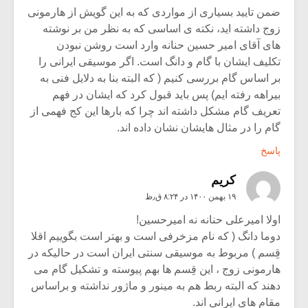
ضمن تایید بسیاری از مواردی که به این گویش از هارمونی
زوج داشته اید، نکته ی اساسی که به نظر من بر نوشته
های آقای امیر حسین حنانه وارد است روشن نبودن
تکلیف ایشان با گام و دانگ است. اگر موسیقی ایرانی را
بر اساس گام بررسی کنیم ( که البته بنا به دلایل فنی به
بیراهه رفته ایم) پس باید قبول کرد که ایشان در فهم
تعریف گام مشکل داشته اند چرا که بارها این کج فهمی از
گام را در مثال هایشان نشان داده اند.
پاسخ
کریم
۱۹ بهمن ۱۴۰۰ در ۸:۲۴ ق٫ظ
اولا امیرعلی حنانه نه امیرحسین!
دوما دانگ ( که نام مزخرفی است و بهتر است بگوییم اقلا
قِسم ) مربوط به موسیقی سنتی ایران است در حالیکه در
هارمونی زوج ، این قِسم ها بهم پیوسته و تشکیل گام می
دهند که البته ربط هم به مینور و ماژور نداشته و براساس
مقام های ایرانی اند.