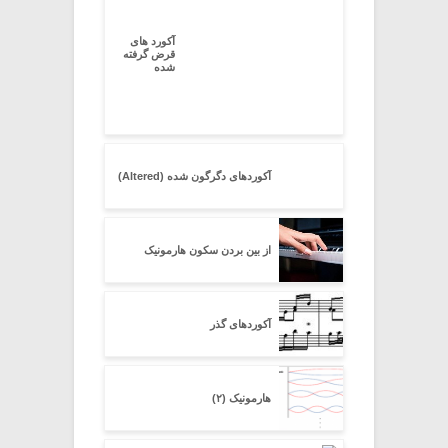
آکورد های
قرض گرفته
شده
آکوردهای دگرگون شده (Altered)
از بین بردن سکون هارمونیک
آکوردهای گذر
هارمونیک (۲)