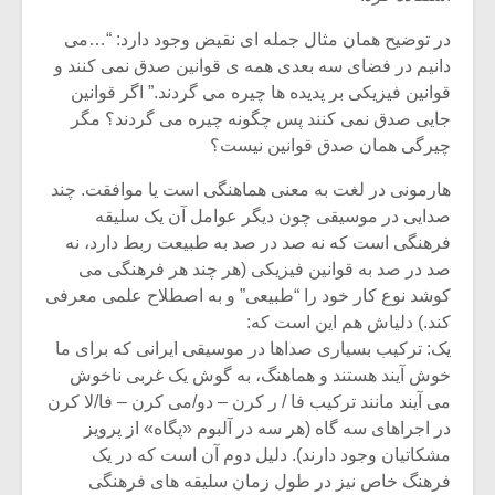
در توضیح همان مثال جمله ای نقیض وجود دارد: “…می
دانیم در فضای سه بعدی همه ی قوانین صدق نمی کنند و
قوانین فیزیکی بر پدیده ها چیره می گردند.” اگر قوانین
جایی صدق نمی کنند پس چگونه چیره می گردند؟ مگر
چیرگی همان صدق قوانین نیست؟
هارمونی در لغت به معنی هماهنگی است یا موافقت. چند
صدایی در موسیقی چون دیگر عوامل آن یک سلیقه
فرهنگی است که نه صد در صد به طبیعت ربط دارد، نه
صد در صد به قوانین فیزیکی (هر چند هر فرهنگی می
کوشد نوع کار خود را “طبیعی” و به اصطلاح علمی معرفی
کند.) دلیاش هم این است که:
میکلوش روژا
موریس ژار
یک: ترکیب بسیاری صداها در موسیقی ایرانی که برای ما
خوش آیند هستند و هماهنگ، به گوش یک غربی ناخوش
می آیند مانند ترکیب فا / ر کرن – دو/می کرن – فا/لا کرن
در اجراهای سه گاه (هر سه در آلبوم «پگاه» از پرویز
یادداشتی بر موسیقی
دوره آموزش
مشکاتیان وجود دارند). دلیل دوم آن است که در یک
متن فیلم «متری
موسیقی بر
فرهنگ خاص نیز در طول زمان سلیقه های فرهنگی