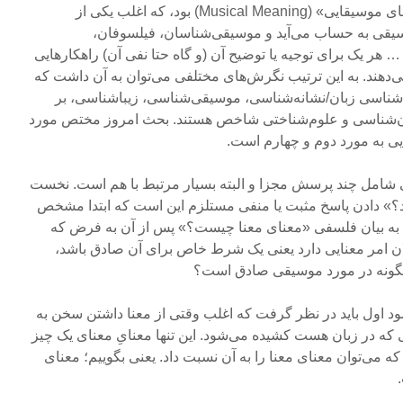
نخستین بحث مطرح شده، «معنای موسیقایی» (Musical Meaning) بود، که اغلب یکی از
یقی به حساب می‌آید و موسیقی‌شناسان، فیلسوفان،
 هر یک برای توجیه یا توضیح آن (و گاه حتا نفی آن) راهکارهایی
می‌دهند. به این ترتیب نگرش‌های مختلفی می‌توان به آن داشت که
ناشناسی زبان/نشانه‌شناسی، موسیقی‌شناسی، زیباشناسی، بر
ن‌شناسی و علوم‌شناختی شاخص هستند. بحث امروز مختص مورد
ایی به مورد دوم و چهارم است.
امل چند پرسش مجزا و البته بسیار مرتبط با هم است. نخست
رد؟» دادن پاسخ مثبت یا منفی مستلزم این است که ابتدا مشخص
 به بیان فلسفی «معنای معنا چیست؟» پس از آن به فرض که
ان امر معنایی دارد یعنی یک شرط خاص برای آن صادق باشد،
چگونه در مورد موسیقی صادق است؟
د اول باید در نظر گرفت که اغلب وقتی از معنا داشتن سخن به
 که در زبان هست کشیده می‌شود. این تنها معنایِ معنای یک چیز
 می‌توان معنای معنا را به آن نسبت داد. یعنی بگوییم؛ معنای