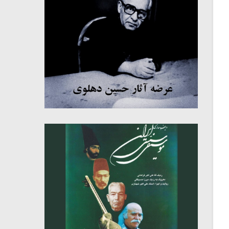
میکلوش روژا
موریس ژار