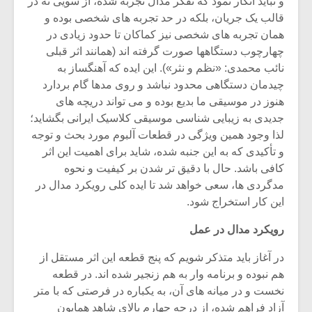
و نباید انکار نمود که تفکر مدال تجربه شده، ‌از سویی نه در
قالب یک جریان، بلکه در حد تجربه های شخصی بوده و
همان تجربه های شخصی نیز کماکان تا حدود زیادی در
چهارچوب دستگاهها صورت گرفته اند (همانند اثر قبلی
نائب محمدی: «نظم و نثر»). این ایده که آهنگساز به
چیدمان دستگاهی محدود نباشد و روی مدها گام بردارد
هنوز در موسیقی ما بدیع بوده و می تواند دریچه های
جدیدی به زیبایی شناسی موسیقی کلاسیک ایرانی بگشاید؛
لذا وجود همین ویژگی در قطعات آلبوم مورد بحث و توجه
و تأکیدی که به این جنبه شده، شاید برای اهمیت این اثر
کافی باشد. حال با دقیق تر شدن بر کیفیت و نحوه
مدگردی ها، سعی خواهد شد تا ایده کلی رویکرد مدال در
این کار استخراج شود.
میکلوش روژا
موریس ژار
رویکرد مدال در عمل
در آغاز باید متذکر شویم که پنج قطعه این اثر مستقل از
هم نبوده و برنامه وار به هم زنجیر شده اند. در قطعه
یادداشتی بر موسیقی
دوره آموزش
نخست و در میانه های آن، به یکباره در فرصتی که با متر
متن فیلم «متری
موسیقی بر
آزاد فراهم شده، از درجه چهارم بالای شاهد همایون