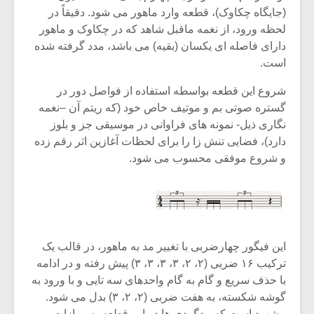
شیش و نیم»
موسیقی فی
(جایگاه چکاوک)، قطعه وارد ماهور می شود. دقیقاً در
برگزار می 
لحظه ورود، از نغمه ماقبل شاهد که در چکاوک و ماهور
اگر نمی توانی
سکانسی به 
دارای فاصله ای یکسان (بقیه) می باشد، مدد گرفته شده
مشهورترین باشی،
موسیقی فیلم 
است.
بدنام ترین باش
شروع این قطعه بواسطه استفاده از فواصل دور در
گستره صوتی بم و موتیف خاص خود (که ریتم آن –نغمه
نگاری ذیل- نمونه های فراوانی در موسیقی جز و بلوز
دارد)، فضایی تنش زا را برای لحظات آغازین اثر رقم زده
و شروع موفقی محسوب می شود.
این فیگور چهارضربی با تغییر مد به ماهور، در قالب یک
ترکیب ۱۶ ضربی (۲، ۲، ۳، ۳، ۳، ۳) پیش رفته و در ادامه
با حذف سریع و گام به گام واحدهای سه تایی و با ورود به
گوشه شکسته، به هفت ضربی (۲، ۲، ۳) بدل می شود.
مشهود است که مدگردی ها در این قطعه به موازات