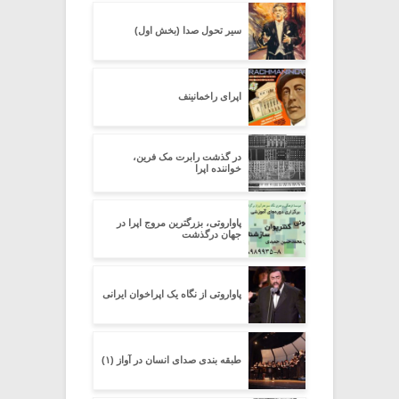
سیر تحول صدا (بخش اول)
اپرای راخمانینف
در گذشت رابرت مک فرین،
خواننده اپرا
پاواروتی، بزرگترین مروج اپرا در
جهان درگذشت
پاواروتی از نگاه یک اپراخوان ایرانی
طبقه بندی صدای انسان در آواز (۱)