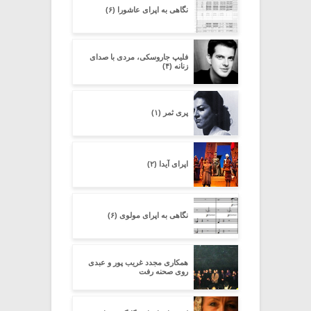
نگاهی به اپرای عاشورا (۶)
فلیپ جاروسکی، مردی با صدای
زنانه (۴)
پری ثمر (۱)
اپرای آیدا (۲)
نگاهی به اپرای مولوی (۶)
همکاری مجدد غریب پور و عبدی
روی صحنه رفت