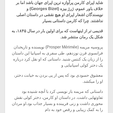
شاید اپرای کارمن پرآوازه ترین اپرای جهان باشد اما بر
خلاف باور عموم، ژرژ بیزه (Georges Bizet) و
نویسندگان اشعار اپرای او هیچ نقشی در داستان اصلی
نداشتند. چرا که کارمن داستانی بسیار
قدیمی تر از اینهاست که برای اولین بار در سال ۱۸۴۵، به
شکل یک رمان منتشر شد.
پروسپه مریمه (Prosper Mérimée) نویسنده و تاریخدان
فرانسوی قرن نوزدهم، طی سفری به اسپانیا این داستان
را از زبان یک کنتس شنید. داستانی که او نقل کرد درباره
یک دختر کولی اسپانیایی و
معشوق حسودی بود که پس از پی بردن به خیانت دختر،
میکلوش روژا
موریس ژار
او را میکشد.
داستانی که مریمه باز نویسی کرد با آنچه شنیده بود
تفاوتهایی داشت. در داستان او کارمن، دختر کولی نقش
محوری داشت و زنی فریبنده و بسیار جذاب بود.او مردان
یادداشتی بر موسیقی
دوره آموزش
متن فیلم «متری
موسیقی بر
را به کمک زیبایی و رقص خود به دام