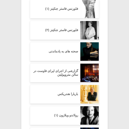
فلورنس فاستر جنکینز (۱)
فلورنس فاستر جنکینز (۲)
صحنه هاى به یادماندنى
گزارشى از اجراى اپراى فاوست در
سالن متروپولیتن
باربارا هندریکس
رولاندو ویلازون (۱)