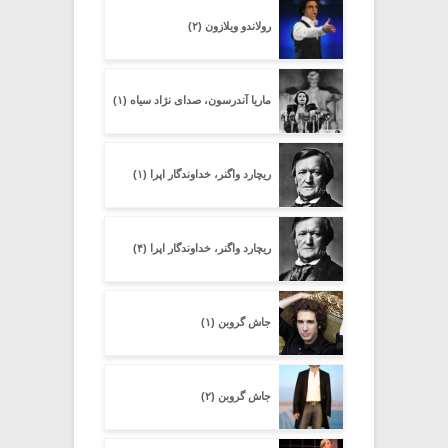
رولاندو ویلازون (۲)
ماریا آندرسون، صدای نژاد سیاه (۱)
ریچارد واگنر، خداوندگار اپرا (۱)
ریچارد واگنر، خداوندگار اپرا (۴)
جاش گروبن (۱)
جاش گروبن (۲)