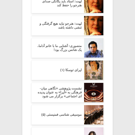
لیپت: استاد باید یگانگی صدای
هنرجو را حفظ کند
لیپت: هنرجو نباید هیچ گرفتگی و
تنشی داشته باشد
منصوری: آشنایی ما با خانم آداما،
یک شانس بزرگ بود!
اپرای توسکا (۱)
نشست پژوهشی «نگاهی میان-
فرهنگی به «اُپرا» به عنوان پدیده
ای اجتماعی» برگزار می شود
موسیقی شناسی فمنیستی (۵)