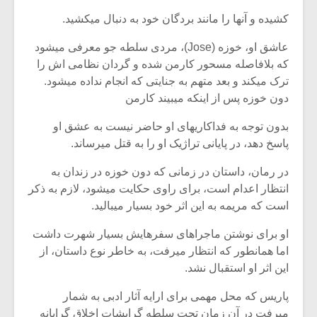
شیش و نیم»
موسیقی فی
برگزار می 
کشیده و آنها را مانند بردگان خود به دنبال میکشید.
اگر نمی توانی
سکانسی به 
عاشق او، خوزه (Jose)، مردی سلطه جو معرفی میشود
مشهورترین باشی،
موسیقی فیلم 
که بلافاصله مسحور کارمن شده و گردان نظامی اش را
بدنام ترین باش
ترک میکند و بعد متهم به جنایتی که انجام نداده میشود.
دون خوزه پس از اینکه میبیند کارمن
بدون توجه به فداکاریهای او حاضر نیست به عشق او
پاسخ دهد، در پایانی تراژیک او را به قتل میرساند.
در رمان، داستان در زمانی که دون خوزه در زندان به
انتظار اعدام است، برای راوی حکایت میشود، لازم به ذکر
است که مریمه به این اثر خود بسیار میبالید.
او برای نوشتن ماجراهای سفرهایش بسیار شهرت داشت
اما همانطور که انتظار میرفت، به خاطر نوع داستان، از
این اثر او استقبال نشد.
پاریس که محل مهمی برای ارایه آثار ادبی به شمار
میرفت در آن زمان تحت سلطه گرایشات اخلاق گرایانه