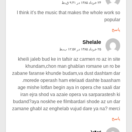
۲۴ خرداد ۱۳۸۵ در ۹:۴۱ ق٫ظ
I think it’s the music that makes the whole work so
popular
پاسخ
Shelale
۲۵ خرداد ۱۳۸۵ در ۱۲:۵۷ ب٫ظ
kheili jaleb bud ke in tafsir az carmen ro az in site
khundam,chon man ghablan romane un ro be
zabane faranse khunde budam,va dust dashtam dar
morede operash ham etelaati dashte baasham.
age mishe lotfan begin aya in opera che saali dar
iran ejra shod va azaie opera va sarparastesh ki
budand?aya noskhe ee filmbardari shode az un dar
zamane ghabl az enghelab vujud dare ya na? merci
پاسخ
سعید