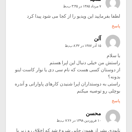
۷ مرداد ۱۳۸۵ در ۳:۴۵ ب٫ظ
لطفا بفرمایید این ویدیو را از کجا می شود پیدا کرد
پاسخ
آلن
۱۵ آذر ۱۳۸۷ در ۸:۳۲ ب٫ظ
با سلام
راستش من خیلی دنبال این اپرا هستم
از دوستان کسی هست که نام سی دی یا نوار کاست اینو
بدونه؟
راستی به دوستداران اپرا شنیدن کارهای پاواراتی و آندره
بوچلی رو توصیه میکنم
پاسخ
محسن
۱۰ فروردین ۱۳۹۸ در ۷:۲۶ ب٫ظ
نابودی بشر از همون جایی شروع شد که اخلاق رو زیر پا