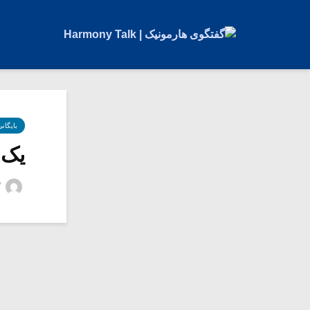
بایگان
یک 
گ