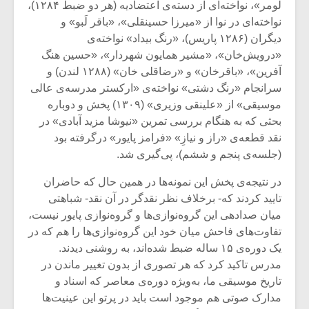
لومر»، نواخته‌ای از دسته‌ی اعتضادیه (هر دو ضبط ۱۲۸۴)،
نواخته‌ای در نوا از «میرزا حسینقلی»، «باقر لَبو» و
دیگران (۱۲۸۶ پاریس)، «رنگ بیداد» نواخته‌ی
«درویش‌خان»، «مشیر همایون شهردار»، «حسین هنگ
آفرین»، «باقرخان» و «رضاقلی خان» (۱۲۸۸ لندن) و
سرانجام «رنگ دشتی» نواخته‌ی «ارکستر مدرسه‌ی عالی
موسیقی» از «علینقی وزیری» (۱۳۰۹) پخش و دوباره
بحثی که به هنگام بررسی تمرین «نیوشا مزید آبادی» در
نقد قطعه‌ی «راز و نیازِ» «فرامز پایور» درگرفته بود
(جلسه‌ی پنجم و ششم)، پی‌گیری شد.
در نتیجه‌ی پخش این نمونه‌ها در همین حال که حاضران
تایید کردند که- برخلاف نظر نقدگر در آن نقد- شباهتی
میان صدادهی این گروه‌نوازی‌ها و گروه‌نوازی پایور نیست،
تفاوت‌های فاحش میان خود این گروه‌نوازی‌ها را هم که در
یک دوره‌ی ۱۵ ساله ضبط شده‌اند، به روشنی دیدند.
مدرس تاکید کرد که هر تصوری از بدون تغییر ماندن در
تاریخ موسیقی ما، به‌ویژه دوره‌ی معاصر که اسناد و
مدارک صوتی هم موجود است باید در پرتو این عینیت‌ها