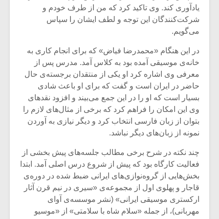
شیش و نیم»
موسیقی فی
یادآوری کند. وی تاکید کرد که من از طرف خودم و
برگزار می 
شرکت‌کنندگان این توجه و لطف ایشان را سپاس‌
اگر نمی توانی
سکانسی به 
می‌گویم.
مشهورترین باشی،
موسیقی فیلم 
بدنام ترین باش
در این هنگام «محمدرضا فیاض» که برای انجام کاری به
خانه‌ی موسیقی آمده بود به کلاس آمد. مدرس پس از
معرفی وی اشاره کرد او یکی از منتقدان برجسته‌ی حال
حاضر در ایران است و گفت که برای او باعث شادی
بسیار است که او را در این جمع می‌بیند و افزود نقدهای
وی این امکان را فراهم کرد که برخی از مثال‌های لازم را
بتوان از زبان فارسی انتخاب کرد و دیگر نیازی به آوردن
نمونه‌ از زبان‌های دیگر نباشد.
چند نکته در شرح برخی مطالب جلسه‌های پیش بخشی از
فعالیت کارگاه بود که پیش از شروع درس اصلی آمد. ابتدا
بخش‌هایی از گروه‌نوازی‌های ایرانی ضبط شده در دوره‌ی
قاجار و پهلوی اول از مجموعه‌ی «سیری در نیم قرن آثار
ارکستری موسیقی ایرانی» (نشر موسسه‌ی آوای
مهربانی)، از جمله «سلام شاه با سلامتی» از «موسیو