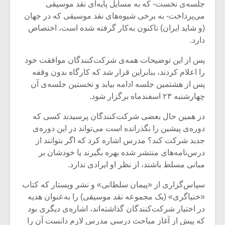
جلسه‌ی نخست- که به مسایل پایه‌ای نقد موسیقی
می‌پرداخت- به برخی شیوه‌های نقد موسیقی که در جهان
(و شاید ایران) تاکنون به‌کار گرفته شده است، اختصاص
دارد.
پس از این توضیحات همه‌ی شرکت‌کنندگان موافقت خود
را اعلام کردند، بنابراین قرار شد که کارگاه بدون وقفه
پس از هشتمین جلسه ادامه بیابد و نخستین جلسه‌ی آن
چهارشنبه ۲۳ اسفندماه برگزار شود.
در همین حال بعضی شرکت‌کنندگان پرسیدند کسی که
دوره‌ی پیشین را نگذرانده است می‌تواند در این دوره‌ی
جدید شرکت کند؟ مدرس اشاره کرد که اگر بتوانند از
درس‌نامه‌های منتشر شده بهره بگیرند یا خودشان بر
میکلوش روژا
موریس ژار
مبانی مسلط باشند، از نظر او ایرادی ندارد.
سپاس‌گزاری از «پیمان سلطانی» و نشر ویستار که کتاب
«خنیاگری» (یک مجموعه‌ نقد موسیقی) را به‌عنوان هدیه
یادداشتی بر موسیقی
دوره آموزش
در اختیار شرکت‌کنندگان گذاشته‌اند، اشاره‌ی دیگری بود
متن فیلم «متری
موسیقی بر
که پیش از آغاز مباحث درسی مدرس لازم دانست آن را