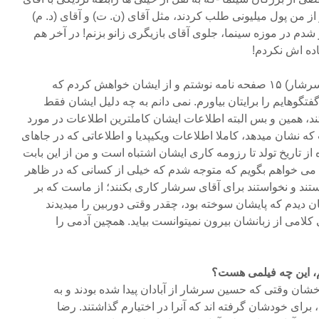
ز من پول میلیونی طلب کردند، مثل آقای (ن. ت) و آقای (د. م)
مجبور شدم در موزه سینما، جلوی آقای بازیگری زانو بزنم! در آخر هم
اده اش نکردم!
من برای همسر ایشان (حسین سرشار) ۱۵ صفحه نامه نوشتم و از ایشان خواهش کردم که
فتگوهایم را برایتان بیاورم. نمی دانم به چه دلیل ایشان فقط
تند، همین و بس البته اطلاعات ایشان کاملترین اطلاعات در مورد
 نشان میدهد، کاملا اطلاعات ویکیپدیا و اطلاعاتی که در جاهای
 تاریخ تولد تا رزومه کاری ایشان اشتباه است و من از این بابت
ا می خواهم بگویم که متوجه شدم که خیلی از کسانی که در ظاهر
تند و نخواستند برای آقای سرشار کاری بکنند؛ از ماست که بر
 دیدم که پایشان سوخته بود، چقدر وقتی دوربین را میدیدند
کلامی از زبانشان بیرون نمیتوانست بیاید. همچین آدمی را
م، این چه فیلمی هست؟
ان وقتی که حسین سرشار از آبادان پیدا شده بودند و به
برای خودشان گرفته اند که آنرا در اختیارم گذاشتند. رضا