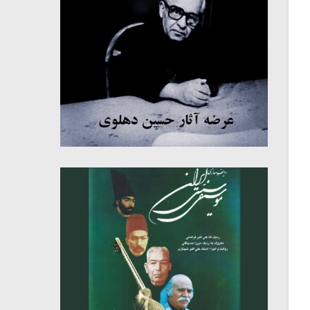
میکلوش روژا
موریس ژار