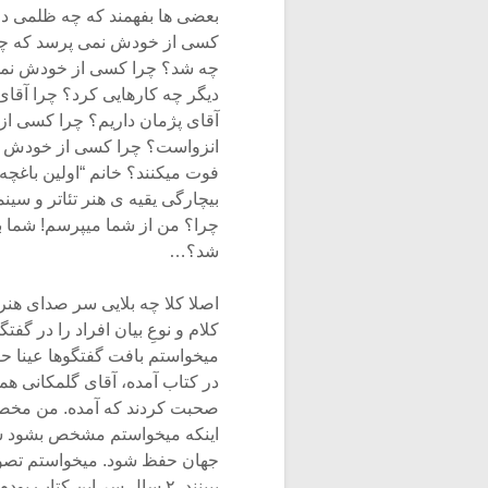
بعضی ها بفهمند که چه ظلمی در 
کسی از خودش نمی پرسد که چه ا
چه شد؟ چرا کسی از خودش نمی
دیگر چه کارهایی کرد؟ چرا آقای 
آقای پژمان داریم؟ چرا کسی از 
انزواست؟ چرا کسی از خودش سوا
فوت میکنند؟ خانم “اولین باغچه ب
بیچارگی یقیه ی هنر تئاتر و سین
چرا؟ من از شما میپرسم! شما ب
شد؟…
اصلا کلا چه بلایی سر صدای هنر
کلام و نوعِ بیان افراد را در 
میخواستم بافت گفتگوها عینا 
در کتاب آمده، آقای گلمکانی هم
صحبت کردند که آمده. من مخصوص
اینکه میخواستم مشخص بشود شخ
جهان حفظ شود. میخواستم تصوی
ببینند. ۲ سال سر این کتاب