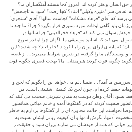
حق انسان و هنر کرده اند. امروز کجا هستند آهنگسازان ما؟
تفاقی سر “منیره وکیلی” افتاد؟ کجا رفت؟ “سودابه تاجبخش”
 پرسد که آقای “فرهاد مشکات” کجاست سالها؟ آقای “سنجری”
پژمان باید گاهی اوقات مورد ممیزی قرار بگیرد؟ چرا؟ ما چند تا
خودش سوال نمی کند که “فرهاد فخرالدینی” چرا سالها در
ل نمی کند که اساتید موسیقی ما ناگهان چرا اینقدر سریع
ان” که پایه ی اپرای ایران را بنا کردند کجا رفتند؟ چه شدند؟ این
ما و نویسندگان ما را گرفته، در بدترین شرایط میمیرند… از غصه،
گویید چگونه فوت کردند هنرمندان ِ ما؟ بهجت قصری چگونه فوت
 سرزمین ما آمد؟… ضمنا دلم می خواهد این را بگویم که لحن و
گفتگوهایم حفظ کرده ام، چون لحن یک کیفیتی شنیدنی است. من
حفظ بشود؛ آقای وطن دوست به همان شیرینی صحبت می کنند که
انطور صحبت کردند که در گفتگوها آمده و خانم میلانی همانطور
ا نخواستم این حالت محاوره ای را از گفتگوها بردارم به خاطر
صیت آدمها، نگرش آدمها و آن کیفیت زبانی ایشان نسبت به
ر خیالی که همه از خودشان می سازند ویران شود و حقیقت را
 بودم. هیچ پولی از این کتاب به دست نیاوردم. متاسفم که رونمایی این