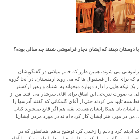
ا دوستان دیدند که ایشان دچار فراموشی شدند چه سالی بوده؟
 فراموشی می شوند، همین طور که خانم میلانی در گفتگویشان
 که برای یکی از فستیوال ها که می روند ارمنستان، در آنجا گروه
یک تیکه هایی را دارد دوباره میخواند به اشتباه و رهبر ارکستر
یلی به صورت تدریجی این اتفاق برای آقای سرشار می افتد. من از
همه تایید می کردند حتی از آقای گلمکانی که گفتند آدرسها را
یشان یاد ِ همکارانشان هست. بقیه هم اگر قانع نمیشوند کتاب
د. من در مورد هنر ایشان کار کرده ام نه در مورد مردن ایشان!
 اذیتم کرد و دلم را زخمی کرد توضیح بدهم. همانطور که در
ی از بزرگان سینما -که به نقل از خیلی ها رابطه نزدیکی با آقای