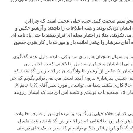
میخواستم صحبت کنید. خب، خیلی عجیب است که چرا این
ه ایشان نزدیک بودند و همه اطلاعات را داشتند و آرشیو عکس و
می نکردند، مثلا در اختیار مجله ای قرار بدهند یا حتی یاد نامه ای
ه آقای سرشار را چقدر امانت دار و میراث دار کار هنری حسین
این سوال همچنان هم برای من باقی مانده. دلیل عدم گفتگوی
 ولی از ایشان متشکرم به دلیل اطلاعاتی که در اختیار من
گذاشتند. کتایون سرشار، دختر ایشان، ۵ عکس از آرشیو خانوادگیشان در اختیار من گذاشتند که
، حسین سرشار» بیرون آمده است. من نمی توانم بگویم که چرا
خانواده ی ایشان نخواستند که تا حالا کاری بکنند. شما می توانید در مورد پسر آقای X یا خانم X
سوالی بکنید؟ من برای خانم ایشان ۱۵ صفحه نامه نوشتم و نتیجه اش این شد که ایشان رزومه
ایی که این خلاء خیلی بزرگ بود و امیدهای من از طرف خانواده
ه هر حال این اطلاعاتی که در اختیار من گذاشتند باعث تکمیل
ه گفتگو کردم فکر میکنم توانستم کتاب را به یک جای درستی