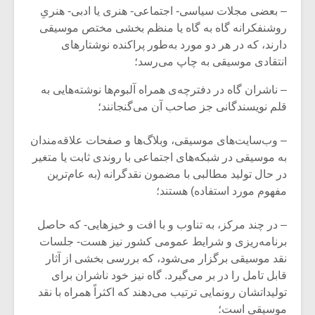
– بعضی مجلات سیاسی- اجتماعی- هنری یا ادبی- هنریِ
روشنفکرانه گاه به گاه یا منظم بخشی مختص موسیقی
دارند، که در هر دو مورد به‌طور پراکنده نوشتارهای
انتقادی موسیقی به چاپ می‌رسد؛
– ناشران گاه در دفترچه‌ی همراه آلبوم‌ها نوشته‌هایی به
قلم نویسندگانی جز صاحب آن می‌گنجانند؛
– وب‌سایت‌های موسیقی، وبلاگ‌ها و صفحات علاقه‌مندان
به موسیقی در شبکه‌های اجتماعی با روندی ثابت یا متغیر
در حال تولید مطالبی با مضمون نقدگرانه (به عام‌ترین
مفهوم مورد استفاده) هستند؛
میکلوش روژا
موریس ژار
– در چند مرکز، به تناوب و با افت و خیزهایی- که حاصل
برنامه‌ریزی و شرایط عمومی کشور نیز هست- جلسات
نقد موسیقی برگزار می‌شود، که بررسی بخشی از آثار
قابل تامل را در بر می‌گیرد. گاه نیز خود ناشران برای
یادداشتی بر موسیقی
دوره آموزش
تولیداتشان رونمایی ترتیب می‌دهند که اکثراً همراه با نقد
متن فیلم «متری
موسیقی بر
موسیقی است؛