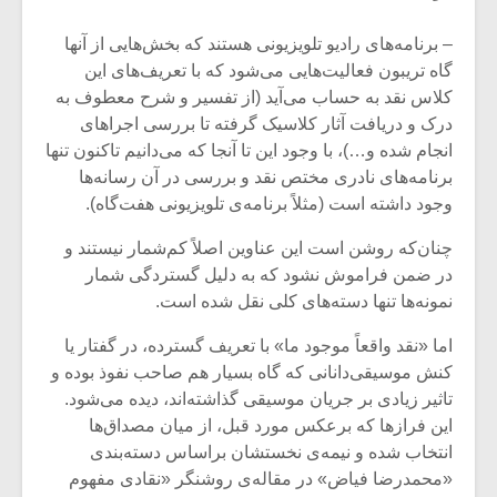
شیش و نیم»
موسیقی فی
برگزار می 
– برنامه‌های رادیو تلویزیونی هستند که بخش‌هایی از آنها
اگر نمی توانی
سکانسی به 
گاه تریبون فعالیت‌هایی می‌شود که با تعریف‌های این
مشهورترین باشی،
موسیقی فیلم 
کلاس نقد به حساب می‌آید (از تفسیر و شرح معطوف به
بدنام ترین باش
درک و دریافت آثار کلاسیک گرفته تا بررسی اجراهای
انجام شده و…)، با وجود این تا آنجا که می‌دانیم تاکنون تنها
برنامه‌های نادری مختص نقد و بررسی در آن رسانه‌ها
وجود داشته است (مثلاً برنامه‌ی تلویزیونی هفت‌گاه).
چنان‌که روشن است این عناوین اصلاً کم‌شمار نیستند و
در ضمن فراموش نشود که به دلیل گستردگی شمار
نمونه‌ها تنها دسته‌های کلی نقل شده است.
اما «نقد واقعاً موجود ما» با تعریف گسترده، در گفتار یا
کنش موسیقی‌دانانی که گاه بسیار هم صاحب نفوذ بوده و
تاثیر زیادی بر جریان موسیقی گذاشته‌اند، دیده می‌شود.
این فرازها که برعکس مورد قبل، از میان مصداق‌ها
انتخاب شده‌ و نیمه‌ی نخستشان براساس دسته‌بندی
«محمدرضا فیاض» در مقاله‌ی روشنگر «نقادی مفهوم