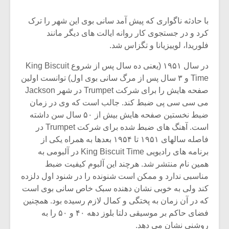
با حادثه ناگواری که پیش آمد سانی بوی این شهر را ترک
کرد و در جستجوی کار روانه ایالت های دیگر مانند
فلوریدا، لوییزیانا و تگزاس شد.
در سال ۱۹۵۱ (یعنی ده سال پس از شروع King Biscuit
Time و ۳ سال پس از مرگ سانی بوی اول) توانست اولین
صفحه هایش را برای شرکت Trumpet در شهر Jackson
می سی سی پی ضبط کند. جالب است که وی در زمان
ضبط نخستین صفحه هایش بیش از ۵۰ سال سن داشته
است. آهنگ های ضبط شده برای شرکت Trumpet در
فاصله سالهای ۱۹۵۱ تا ۱۹۵۴ بعدها به همراه یکی از
برنامه های رادیویی King Biscuit Time در آلبومی به
همین نام منتشر شد. هرچند این آلبوم کیفیت ضبط
مناسبی ندارد و ممکن است شنونده را در شنود اول دلزده
کند ولی به خوبی نشان دهنده سبک خاص سانی بوی است
که در آن زمان به پختگی و کمال لازم رسیده بود. همچنین
فضای حاکم بر موسیقی دلتا بلوز دهه ۴۰ و ۵۰ را به
روشنی نشان می دهد.