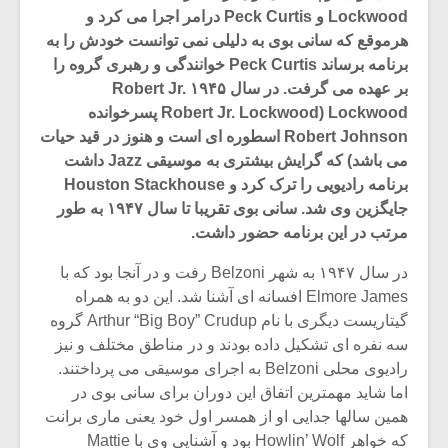
Lockwood و Peck Curtis درامر اجرا می کرد و
هرموقع که سانی بوی به دلیلی نمی توانست خودش را به
برنامه برساند Peck Curtis خوانندگی و رهبری گروه را
بر عهده می گرفت. در سال ۱۹۴۵ Robert Jr.
Lockwood (Robert Jr. Lockwood پسرخوانده
Robert Johnson اسطوره ای است و هنوز در قید حیات
می باشد) که گرایش بیشتری به موسیقی Jazz داشت
برنامه رادیویی را ترک کرد و Houston Stackhouse
جایگزین وی شد. سانی بوی تقریبا تا سال ۱۹۴۷ به طور
مرتب در این برنامه حضور داشت.
در سال ۱۹۴۷ به شهر Belzoni رفت و در آنجا بود که با
Elmore James افسانه ای آشنا شد. این دو به همراه
میکلوش روژا
موریس ژار
گیتاریست دیگری با نام Arthur “Big Boy” Crudup گروه
سه نفره ای تشکیل داده بودند و در مناطق مختلف و نیز
رادیوی محلی Belzoni به اجرای موسیقی می پرداختند.
اما شاید مهمترین اتفاق این دوران برای سانی بوی در
یادداشتی بر موسیقی
دوره آموزش
همین سالها جدایی او از همسر اول خود یعنی ماری برانت
متن فیلم «متری
موسیقی بر
که خواهر Howlin’ Wolf بود و آشنایی وی با Mattie