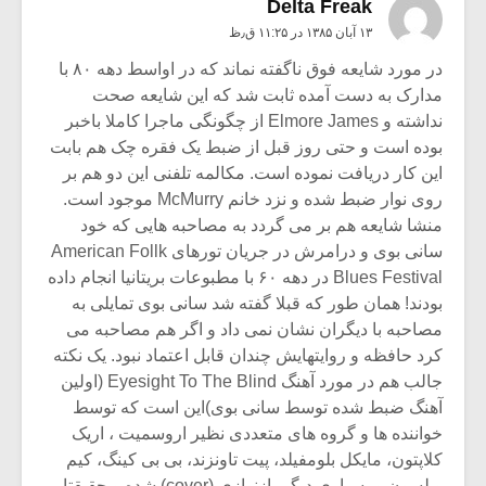
Delta Freak
۱۳ آبان ۱۳۸۵ در ۱۱:۲۵ ق٫ظ
در مورد شایعه فوق ناگفته نماند که در اواسط دهه ۸۰ با
مدارک به دست آمده ثابت شد که این شایعه صحت
نداشته و Elmore James از چگونگی ماجرا کاملا باخبر
بوده است و حتی روز قبل از ضبط یک فقره چک هم بابت
این کار دریافت نموده است. مکالمه تلفنی این دو هم بر
روی نوار ضبط شده و نزد خانم McMurry موجود است.
منشا شایعه هم بر می گردد به مصاحبه هایی که خود
سانی بوی و درامرش در جریان تورهای American Follk
Blues Festival در دهه ۶۰ با مطبوعات بریتانیا انجام داده
بودند! همان طور که قبلا گفته شد سانی بوی تمایلی به
مصاحبه با دیگران نشان نمی داد و اگر هم مصاحبه می
کرد حافظه و روایتهایش چندان قابل اعتماد نبود. یک نکته
جالب هم در مورد آهنگ Eyesight To The Blind (اولین
آهنگ ضبط شده توسط سانی بوی)این است که توسط
خواننده ها و گروه های متعددی نظیر اروسمیت ، اریک
کلاپتون، مایکل بلومفیلد، پیت تاونزند، بی بی کینگ، کیم
ویلسون و بسیاری دیگر بازنوازی (cover) شده و حقیقتا