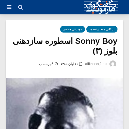
بایگانی همه نوشته ها
موسیقی معاصر
Sonny Boy اسطوره سازدهنی
بلوز (۳)
alikhoob,freak
۱۱ آبان ۱۳۸۵
5 برچسب -