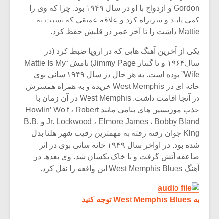
شیش و نیم»
موسیقی فی
Gordon و ازدواج با او در سال ۱۹۴۹ بود. چرا که وی را
برگزار می 
کمی پابند و سربراه کرد و علاقه عمیقی که نسبت به
اگر نمی توانی
سکانسی به 
Mattie داشت را تا آخر عمر در قلبش حفظ کرد.
مشهورترین باشی،
موسیقی فیلم 
بدنام ترین باش
یکی از آخرین آهنگ هایی که در اروپا ضبط کرد (در
سال۱۹۶۴ و با گیتار Jimmy Page) نامش “Mattie Is My
Wife” بوده است. به هر حال در سال ۱۹۴۹ سانی بوی
خانه ای در West Memphis خریده و به همراه همسرش
در آنجا اقامت داشت. West Memphis در آن زمان با
جذب موزیسین های بنامی مانند Howlin’ Wolf ، Robert
Jr. Lockwood ، Elmore James ، Bobby Bland و B.B.
King جوان رفته رفته به مهمترین رقیب شهر هلنا بدل
شده بود. در اواخر سال ۱۹۴۹ خانه سانی بوی در اثر
صاعقه آتش گرفت و با خاک یکسان شد. وی بعدها در
آهنگ West Memphis Blues این واقعه را نقل کرد.
به West Memphis Blues توجه کنید