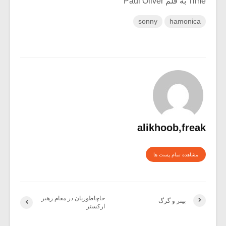
Time به قلم Paul Oliver
sonny
hamonica
alikhoob,freak
مشاهده تمام پست ها
خاچاطوریان در مقام رهبر
پیتر و گرگ
ارکستر