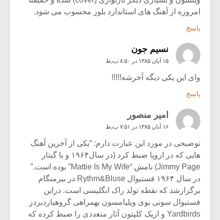
امروزه از آهنگ های استاندارد بلوز محسوب می شود.
پاسخ
نسیم جون
۱۵ آبان ۱۳۸۵ در ۸:۵۰ ب٫ظ
وای این یکی دیگه آخرشه!!!!!
پاسخ
امير منصور
۱۶ آبان ۱۳۸۵ در ۷:۵۱ ب٫ظ
توضیحی در مورد این عبارت دارم: “یکی از آخرین آهنگ
هایی که در اروپا ضبط کرد (در سال۱۹۶۴ و با گیتار
Jimmy Page) نامش “Mattie Is My Wife” بوده است.”
در سال ۱۹۶۴ فستیوال Rythm&Bluse در بیرمنگام
برگزارشد که نقطه تولد راک انگلیسی است. دراین
فستیوال سونی بوی ویلیامسون بهمراهی گروهیاردبردز
Yardbirds و اریک کلپتون آثار متعددی را ضبط کرده که