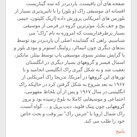
صفحه های آن باقیست. یاردبردز که سه گیتاریست
افسانه ای موسیقی راک (و بلوز) را با تاثیرپذیری بسیار از
بلوزمن های آمریکایی پرورش داده (اریک کلپتون، جیمی
پیج و جف بک)، موثرترین گروه در فرمی از موسیقی
بسیار پرطرفداریست که امروزه به نام “راک” می
شناسیم. راهی که گشاینده اصلی آن یاردبردز بود توسط
بندهای دیگری چون انیمالز، رولینگ استونز و مودی بلوز و
با گرایش بیشتر بسوی موسیقی پاپ توسط بیتلز، مانکیز،
اسمال فیسز و گروههای بسیار دیگری در انگلستان
تعقیب شد و به شکل گیری راک انگلیسی انجامید و با
تورهای این گروهها در آمریکا، تدریجا راک آمریکایی از
۱۹۶۷ به بعد شروع به شکل گرفتن کرد در حالیکه راک
انگلیسی در سال ۱۹۶۷ و پس از آن بلحاظ مفهومی،
اجتماعی و موسیقایی کاملا به بلوغ رسیده بود و بروز
گروههایی چون پینک فلوید، دیپ پرپل و … گواه آنست.
راک شمال اروپا یا “جرمن راک” نیز وقت و بحث خاص
خود را طلب می کند.
پاسخ