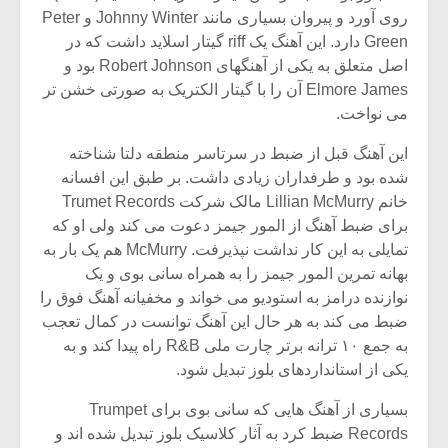
روی آورد و پیروان بسیاری مانند Johnny Winter و Peter
Green دارد. این آهنگ یک riff گیتار اسلاید داشت که در
اصل متعلق به یکی از آهنگهای Robert Johnson بود و
Elmore James آن را با گیتار الکتریک به صورتی خشن تر
می نواخت.
این آهنگ قبل از ضبط در سرتاسر منطقه دلتا شناخته
شده بود و طرفداران زیادی داشت. بر طبق این افسانه
خانم Lillian McMurry مالک شرکت Trumet Records
برای ضبط آهنگ از المور جیمز دعوت می کند ولی او که
تمایلی به این کار نداشت نپذیرفت. McMurry هم یک بار به
بهانه تمرین المور جیمز را به همراه سانی بوی و یک
نوازنده درامز به استودیو می خواند و مخفیانه آهنگ فوق را
ضبط می کند به هر حال این آهنگ توانست در کمال تعجب
به جمع ۱۰ ترانه برتر چارت ملی R&B راه پیدا کند و به
یکی از استانداردهای بلوز تبدیل شود.
بسیاری از آهنگ هایی که سانی بوی برای Trumpet
Records ضبط کرد به آثار کلاسیک بلوز تبدیل شده اند و