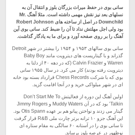
سانی بوی در حفظ میراث بزرگان بلوز و انتقال آن به
نسلهای بعد نیز نقش مهمی داشته است. مثلا آهنگ Mr.
Downchild در اصل از ساخته های Robert Johnson
بود ولی اجل مهلتش نداد تا آن را ضبط کند. سانی بوی آین
آهنگ را بر روی صفحه آورد و برای ما به یادگار گذاشت.
سانی بوی سالهای ۱۹۵۳ و ۱۹۵۴ را بیشتر در شهر Detroit
گذراند و با گیتاریست های دیترویت مانند Baby Boy
Warren و Calvin Frazier (که در دهه ۴۰ از دلتا به
دیترویت رفته بودند) کار می کرد. در سال ۱۹۵۵ سانی
بوی که با شرکت Chess Records قرارداد بسته بود خانه
ای در شهر میلواکی خرید و در آنجا اقامت گزید.
میکلوش روژا
موریس ژار
اولین آهنگ این دوره از فعالیتش Don’t Start Me To
Talkin’ بود که در آن Muddy Waters و Jimmy Rogers
گیتار می زدند و نواختن پیانو هم بر عهده Otis Spann بود.
این آهنگ جزو ۱۰ ترانه برتر چارت ملی R&B قرار گرفت
یادداشتی بر موسیقی
دوره آموزش
تا سانی بوی را در آستانه ۶۰ سالگی به مقام ستاره ای
متن فیلم «متری
موسیقی بر
نوظهور در عرصه بلوز برساند.