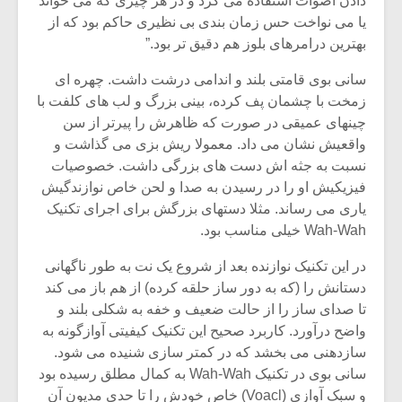
دادن اصوات استفاده می کرد و در هر چیزی که می خواند
یا می نواخت حس زمان بندی بی نظیری حاکم بود که از
بهترین درامرهای بلوز هم دقیق تر بود.”
سانی بوی قامتی بلند و اندامی درشت داشت. چهره ای
زمخت با چشمان پف کرده، بینی بزرگ و لب های کلفت با
چینهای عمیقی در صورت که ظاهرش را پیرتر از سن
واقعیش نشان می داد. معمولا ریش بزی می گذاشت و
نسبت به جثه اش دست های بزرگی داشت. خصوصیات
فیزیکیش او را در رسیدن به صدا و لحن خاص نوازندگیش
یاری می رساند. مثلا دستهای بزرگش برای اجرای تکنیک
Wah-Wah خیلی مناسب بود.
در این تکنیک نوازنده بعد از شروع یک نت به طور ناگهانی
دستانش را (که به دور ساز حلقه کرده) از هم باز می کند
تا صدای ساز را از حالت ضعیف و خفه به شکلی بلند و
واضح درآورد. کاربرد صحیح این تکنیک کیفیتی آوازگونه به
سازدهنی می بخشد که در کمتر سازی شنیده می شود.
سانی بوی در تکنیک Wah-Wah به کمال مطلق رسیده بود
و سبک آوازی (Voacl) خاص خودش را تا حدی مدیون آن