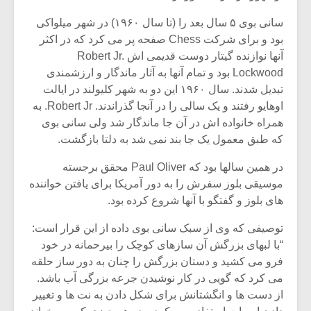
شیش و نیم»
موسیقی فی
برگزار می 
سانی بوی ۵ سال بعد را (تا سال ۱۹۶۰) در شهر میلواکی
بود و برای شرکت Chess صفحه پر می کرد که در اکثر
اگر نمی توانی
سکانسی به 
آنها نوازنده گیتار دوست قدیمی اش Robert Jr.
مشهورترین باشی،
موسیقی فیلم 
بدنام ترین باش
Lockwood بود و تمام آنها به آثار ماندگار و ارزشمندی
تبدیل شدند. سال ۱۹۶۰ این دو به شهر کلیولند در ایالت
اوهایو رفتند و یک سالی را در آنجا گذراندند. Robert Jr. به
همراه خانواده اش در آن جا ماندگار شد ولی سانی بوی
که طبق معمول یک جا بند نمی شد به دلتا بازگشت.
در همین سالها بود که Paul Oliver محقق برجسته
موسیقی بلوز سفرش را به دور آمریکا برای یافتن خواننده
های بلوز و گفتگو با آنها شروع کرده بود.
توصیفی که وی از سبک سانی بوی داده از این قرار است:
“با لبهای بزرگش آن سازهای کوچک را بیرحمانه در خود
فرو می کشید و دستان بزرگش را چنان به دور ساز حلقه
می کرد که گویی در کار نوشیدن جرعه بزرگی آب باشد.
از دست ها و انگشتانش برای شکل دادن به نت ها و تغییر