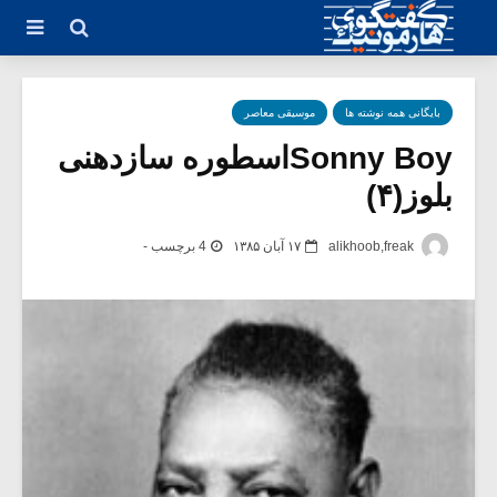
بایگانی همه نوشته ها
موسیقی معاصر
Sonny Boyاسطوره سازدهنی
بلوز(۴)
alikhoob,freak
۱۷ آبان ۱۳۸۵
4 برچسب -