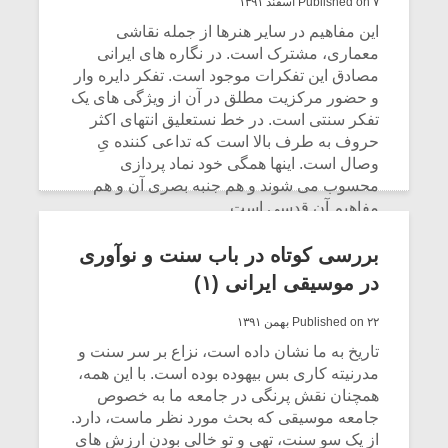
Published on ۷ اسفند ۱۳۹۱
این مفاهیم در سایر هنرها از جمله نقاشی
معماری، مشترک است. در نگاره های ایرانی
مصادق این تفکرات موجود است. تفکر دایره وار
و حضور مرکزیت مطلق در آن از ویژگی های یک
تفکر سنتی است. در خط نستعلیق انتهای اکثر
حروف به طرف بالا است که تداعی کننده یِ
وصال است. اینها همگی خود نماد پردازی
محسوب می شوند و هم جنبه بصری آن و هم
مفاهیم آن قدسی است.
CONTINUE READING
بررسی کوتاه در باب سنت و نوآوری
در موسیقی ایرانی (۱)
Published on ۲۲ بهمن ۱۳۹۱
تاریخ به ما نشان داده است، نزاع بر سر سنت و
مدرنیته کاری بس بیهوده بوده است. با این همه،
همچنان نقش پرنگی در جامعه ما به خصوص
جامعه موسیقی که بحث مورد نظر ماست، دارد.
از یک سو سنت، تهی و تو خالی بودن ارزش های