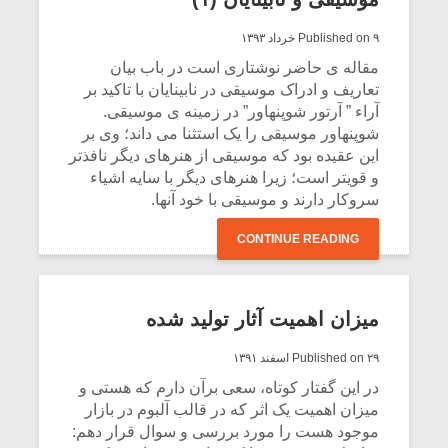
Published on ۹ خرداد ۱۳۹۳
مقاله ی حاضر نوشتاری است در باب بیان
تعاریف و ادراک موسیقی در نابینایان با تاکید بر
آراء ” آرتور شوپنهاور” در زمینه ی موسیقی.
شوپنهاور موسیقی را یک استثنا می داند؛ وی بر
این عقیده بود که موسیقی از هنرهای دیگر نافذتر
و قویتر است؛ زیرا هنرهای دیگر با سایه اشیاء
سروکار دارند و موسیقی با خود آنها.
CONTINUE READING
میکلوش روژا
موریس ژار
میزان اهمیت آثار تولید شده
Published on ۲۹ اسفند ۱۳۹۱
در این گفتار کوتاه، سعی برآن دارم که هستی و
میزان اهمیت یک اثر که در قالب آلبوم در بازار
یادداشتی بر موسیقی
دوره آموزش
متن فیلم «متری
موسیقی بر
موجود هست را مورد بررسی و سوال قرار دهم: