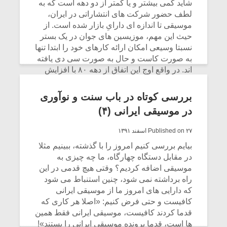
شیش و نیم»
موسیقی فی
شاید کمی بیشتر و یا کمتر از دو دهه است که به
برگزار می 
لطف حضور شرکت های انتشاراتی در ایران،
موسیقی تا اندازه ای دارایِ بازار شده است. از
اگر نمی توانی
سکانسی به 
حیث این مهم، موزیسین های جوان در یک بستر
مشهورترین باشی،
موسیقی فیلم 
نسبتا وسیعی امکان ارائه کارهای خود را ابتدا تنها
بدنام ترین باش
به صورت کاست و حال به صورت سی دی یافته
اند. در واقع اوج این اتفاق از دهه ۸۰ با افزایش
شرکت ها انتشاراتی و امکانات تولید و پخش،
امکان پذیر شده است.
بررسی کوتاه در باب سنت و نوآوری
در موسیقی ایرانی (۴)
CONTINUE READING
Published on ۲۷ اسفند ۱۳۹۱
بیایم بررسی کنیم امروز را با گذشته، ببینیم مثلا
در مقابل دستگاه چهارگاه، ما چه چیزی به
موسیقی اضافه کردیم؟ وقتی هیچ قدمی در این
راه برداشته نمی شود، چنین استنباط می شود
که دارایی های امروز ما از موسیقی ایرانی
کافیست و حتی فرض کنیم: «اصلا هر کاری که
قدما کردند کافیست، موسیقی ایرانی فقط همین
ها است، قدما پرونده موسیقی ایرانی را بستند»!