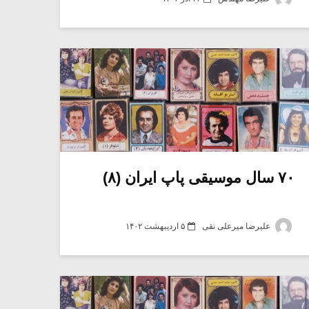
۷۰ سال موسیقی پاپ ایران (۸)
علیرضا میرعلی نقی
۵ اردیبهشت ۱۴۰۲
میکلوش روژا
موریس ژار