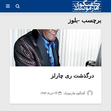
برچسب -بلوز
درگذشت ری چارلز
گفتگوی هارمونیک
۲۳ خرداد ۱۳۸۳