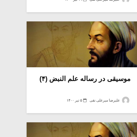
موسیقی در رساله علم النبض (۴)
علیرضا میرعلی نقی
۵ تیر ۱۴۰۰
میکلوش روژا
موریس ژار