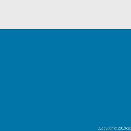
Copyright© 2013-202
میکلوش روژا
موریس ژار